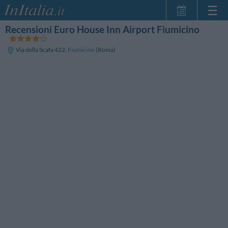
Recensioni Euro House Inn Airport Fiumicino
Home Page
Le mie Prenotazioni
Via della Scafa 422
,
Fiumicino
(Roma)
InItalia Club
Lingua