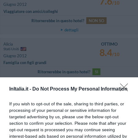
7.6
/10
Giugno 2012
Viaggiatore con amici/colleghi
Ritornerebbe in questo hotel?
NON SO
dettagli
OTTIMO
Alicia
Stati Uniti
8.4
/10
Giugno 2012
Famiglia con figli grandi
Ritornerebbe in questo hotel?
SI
dettagli
InItalia.it -
Do Not Process My Personal Information
ECCELLENTE
Jean
Francia
9.3
If you wish to opt-out of the sale, sharing to third parties, or
/10
Giugno 2012
processing of your personal or sensitive information for
Coppia età media superiore ai 35 anni
targeted advertising by us, please use the below opt-out
Faible différence entre le prix sur internet et le prix affiché.
section to confirm your selection. Please note that after your
opt-out request is processed you may continue seeing
Ritornerebbe in questo hotel?
SI
interest-based ads based on personal information utilized by