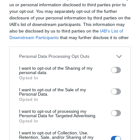
dettagli
us or personal information disclosed to third parties prior to
your opt-out. You may separately opt-out of the further
disclosure of your personal information by third parties on the
Gaetano
3.8
Svizzera
/10
IAB’s list of downstream participants. This information may
Maggio 2012
also be disclosed by us to third parties on the
IAB’s List of
Famiglia con figli grandi
Downstream Participants
that may further disclose it to other
third parties.
Le camere non erano pulite(resti ciuffi di capelli dell cliente prima di noi).
Abbiamo prenotato due camere matrimoniali, e ci hanno dato due suite
Personal Data Processing Opt Outs
sotto il tetto da far venire i brividi, alla fine ci hanno fatto capire che la
colpa era nostra.
I want to opt-out of the Sharing of my
personal data.
Bastava dire che si erano sbagliati.
Opted In
Ritornerebbe in questo hotel?
NO
I want to opt-out of the Sale of my
dettagli
Personal Data.
Opted In
OTTIMO
Patricia
I want to opt-out of processing my
Argentina
8
Personal Data for Targeted Advertising.
/10
Maggio 2012
Opted In
Coppia età media superiore ai 35 anni
I want to opt-out of Collection, Use,
Hotel cómodo sólo para quien llega a Fiumicino y sale de Fiumicino al día
Retention, Sale, and/or Sharing of my
siguiente.