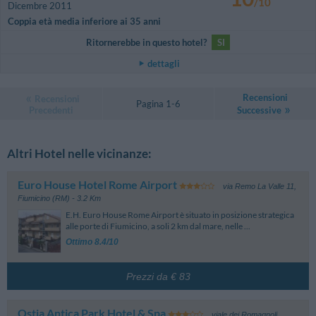
/10
Dicembre 2011
Coppia età media inferiore ai 35 anni
Ritornerebbe in questo hotel?
SI
dettagli
Recensioni
Recensioni
Pagina 1-6
Precedenti
Successive
Altri Hotel nelle vicinanze:
Euro House Hotel Rome Airport
via Remo La Valle 11
,
Fiumicino (RM)
- 3.2 Km
E.H. Euro House Rome Airport è situato in posizione strategica
alle porte di Fiumicino, a soli 2 km dal mare, nelle ...
Ottimo 8.4/10
Prezzi da € 83
Ostia Antica Park Hotel & Spa
viale dei Romagnoli