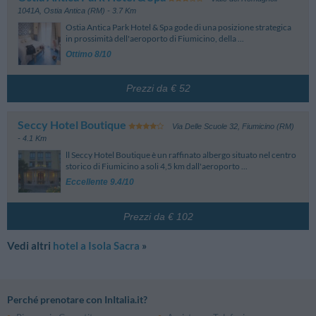
1041A
,
Ostia Antica (RM)
- 3.7 Km
Ostia Antica Park Hotel & Spa gode di una posizione strategica
in prossimità dell'aeroporto di Fiumicino, della ...
Ottimo 8/10
Prezzi da € 52
Seccy Hotel Boutique
Via Delle Scuole 32
,
Fiumicino (RM)
- 4.1 Km
ll Seccy Hotel Boutique è un raffinato albergo situato nel centro
storico di Fiumicino a soli 4,5 km dall'aeroporto ...
Eccellente 9.4/10
Prezzi da € 102
Vedi altri
hotel a Isola Sacra
»
Perché prenotare con InItalia.it?