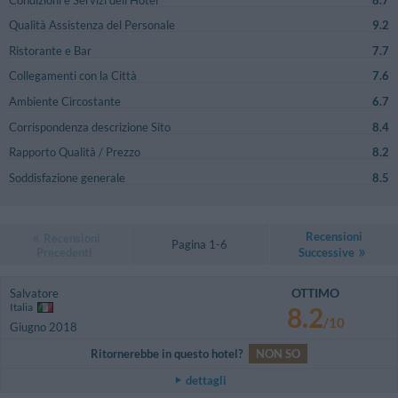
Qualità Assistenza del Personale
9.2
Ristorante e Bar
7.7
Collegamenti con la Città
7.6
Ambiente Circostante
6.7
Corrispondenza descrizione Sito
8.4
Rapporto Qualità / Prezzo
8.2
Soddisfazione generale
8.5
Recensioni
Recensioni
Pagina 1-6
Precedenti
Successive
OTTIMO
Salvatore
Italia
8.2
/10
Giugno 2018
Ritornerebbe in questo hotel?
NON SO
dettagli