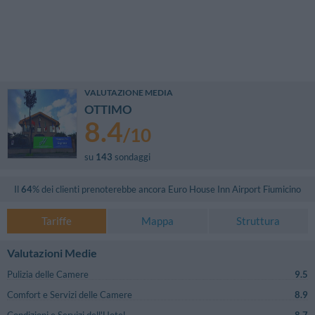
VALUTAZIONE MEDIA
OTTIMO
8.4
/
10
su
143
sondaggi
Il
64
% dei clienti prenoterebbe ancora
Euro House Inn Airport Fiumicino
Tariffe
Mappa
Struttura
Valutazioni Medie
Pulizia delle Camere
9.5
Comfort e Servizi delle Camere
8.9
Condizioni e Servizi dell'Hotel
8.7