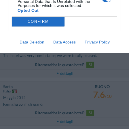
Personal Data that Is Unrelated with the
Purposes for which it was collected.
Ritornerebbe in questo hotel?
SI
Opted Out
dettagli
CONFIRM
OTTIMO
Mr & Mrs David
Canada
8
/10
Maggio 2012
Data Deletion
Data Access
Privacy Policy
Coppia età media superiore ai 35 anni
The hotel was very comfortable; we were totally pleased.
Ritornerebbe in questo hotel?
SI
dettagli
BUONO
Santo
Italia
7.6
/10
Maggio 2012
Famiglia con figli grandi
Ritornerebbe in questo hotel?
SI
dettagli