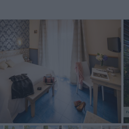
 liked the proximity with the
The local bus service was ok on
La cam
umicino airport.
certain days but when we were
estetic
leaving we waited over 45 minutes
l'abbiam
in searing heat for buses that
web dell
were...
i ...
Fernando Mauro,
David Reid,
Brasile
Regno Unito
F