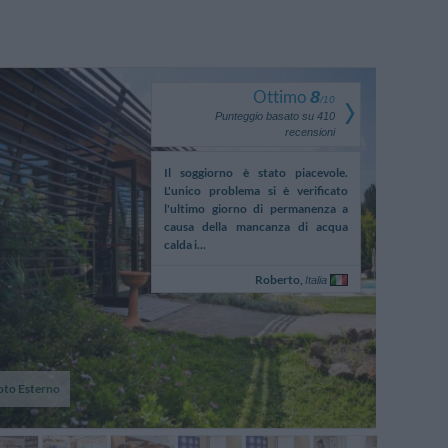
Ottimo
8
/
10
Punteggio basato su
410
recensioni
era ci è piaciuta,era
Il soggiorno è stato piacevole.
Andrebb
amente migliore di come
L'unico problema si è verificato
l'insonorizzaz
o vista nelle foto sul sito
l'ultimo giorno di permanenza a
strada vicin
'hotel, la pulizia buona, ma
causa della mancanza di acqua
rumorosa. La 
calda i...
calda, non...
Alberto,
Roberto,
Italia
Italia
oto Esterno