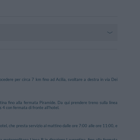
cedere per circa 7 km fino ad Acilia, svoltare a destra in via Dei
ina fino alla fermata Piramide. Da qui prendere treno sulla linea
s 4 con fermata di fronte all'hotel.
otel, che presta servizio al mattino dalle ore 7:00 alle ore 11:00, e
la metropolitana Linea B in direzione Laurentina, fino alla fermata