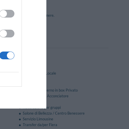
ferenze ed eventi di vario genere.
Caffetteria
Cucina Tipica Locale
Jacuzzi
Massaggi
Parcheggio Interno in box Privato
Parrucchiere / Acconciatore
Quotidiani
Ristorazione per gruppi
Salone di Bellezza / Centro Benessere
Servizio Limousine
Transfer da/per Fiera