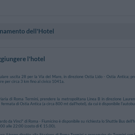
onamento dell'Hotel
giungere l'hotel
are uscita 28 per la Via del Mare, in direzione Ostia Lido - Ostia Antica; pro
e per circa 3 km fino al civico 1041a.
viaria di Roma Termini, prendere la metropolitana Linea B in direzione Laurent
 fermata di Ostia Antica (a circa 800 mt dall'hotel), da cui è disponibile l'autobu
do da Vinci" di Roma - Fiumicino è disponibile su richiesta lo Shuttle Bus dell'h
:00 alle 22:00 (costo di € 15.00).
ere il treno diretto alla Stazione di Roma Termini e proseguire da Termini con 