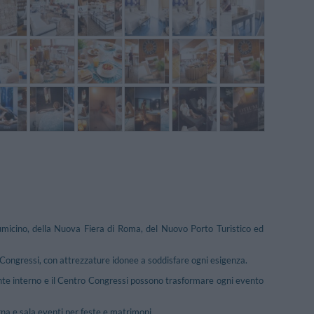
iumicino, della Nuova Fiera di Roma, del Nuovo Porto Turistico ed
 Congressi, con attrezzature idonee a soddisfare ogni esigenza.
orante interno e il Centro Congressi possono trasformare ogni evento
rna e sala eventi per feste e matrimoni.