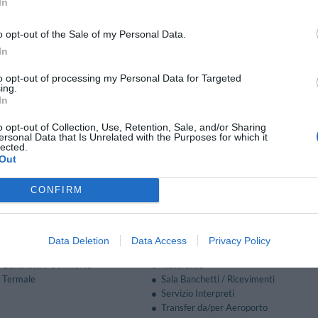
In
one Sala Riunioni/Sala Meeting/Sala Congressi
o opt-out of the Sale of my Personal Data.
ispone di 3 sale dotate di moderne tecnologie per l'allestimento di meeting, con
In
avagne luminose, impianto di amplificazione, videoproiettore.
to opt-out of processing my Personal Data for Targeted
fruire inoltre del servizio di guardaroba, di traduzione simultanea e di transfer.
ing.
Break, Light Lunch, colazioni di lavoro, cene di gala.
In
o opt-out of Collection, Use, Retention, Sale, and/or Sharing
ersonal Data that Is Unrelated with the Purposes for which it
a Pagamento
lected.
Out
Bar
ad Internet
Cucina Dietetica
CONFIRM
io
Internet Point
Lounge bar
arecchiature per Meeting /
Parcheggio Interno Coperto
Parcheggio Interno non Coperto
Data Deletion
Data Access
Privacy Policy
rna
Pranzo al sacco
/ Banchetti / Cerimonie
Ristorante
o Termale
Sala Banchetti / Ricevimenti
Servizio Interpreti
Transfer da/per Aeroporto