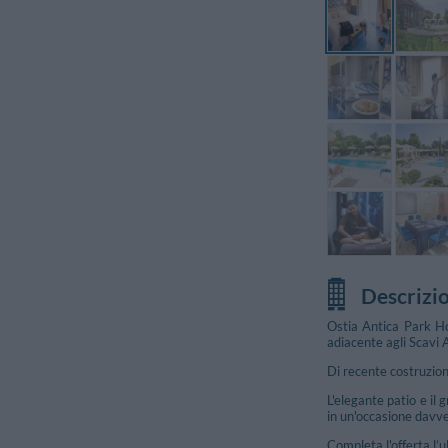
Descrizi
Ostia Antica Park Ho
adiacente agli Scavi A
Di recente costruzion
L'elegante patio e il
in un'occasione davve
Completa l'offerta l’