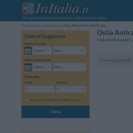
Gli specialisti delle prenotazioni alberghiere in Italia
Home Page
Lazio
Roma
Ostia Antica Park Hotel & Spa
Ostia Antic
Date di Soggiorno
Viale dei Romagnoli
Data di arrivo:
Data di partenza:
Camere disponibili
Persone:
Adulti:
Bambini:
Cerca in tutti gli hotel della zona
Cerca