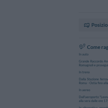
Posizi
Come rag
In auto
Grande Raccordo Anul
Romagnoli e proseguir
In treno
Dalla Stazione ferro
Roma - Ostia fino alla
In aereo
Dall'aeroporto "Leonar
alla sera dalle ore 17
In alternativa, prend