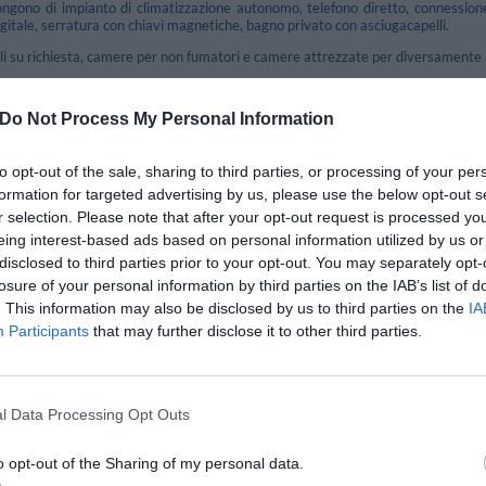
ongono di impianto di climatizzazione autonomo, telefono diretto, connession
igitale, serratura con chiavi magnetiche, bagno privato con asciugacapelli.
ili su richiesta, camere per non fumatori e camere attrezzate per diversamente a
ngola, Doppia, Tripla.
Do Not Process My Personal Information
nclusi nel prezzo
to opt-out of the sale, sharing to third parties, or processing of your per
mali Piccola Taglia
Aria condizionata nelle aree comuni
formation for targeted advertising by us, please use the below opt-out s
Deposito Bagagli
r selection. Please note that after your opt-out request is processed y
ltilingua
Portiere
eing interest-based ads based on personal information utilized by us or
Servizio Fax
disclosed to third parties prior to your opt-out. You may separately opt-
losure of your personal information by third parties on the IAB’s list of
. This information may also be disclosed by us to third parties on the
IA
e e Bar
Participants
that may further disclose it to other third parties.
di un Ristorante aperto a pranzo e cena con cucina internazionale.
ato ed accogliente, arricchito con arredi in legno e marmi pregiati, tutte le ser
ocale insieme a gustosi piatti della cucina internazionale, con ricette a base di pe
l Data Processing Opt Outs
edato in stile moderno, è il luogo ideale per rilassarsi o gustare un drink in compag
o opt-out of the Sharing of my personal data.