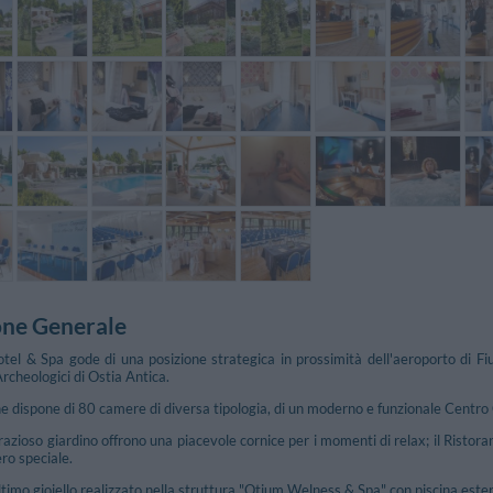
one Generale
tel & Spa gode di una posizione strategica in prossimità dell'aeroporto di F
rcheologici di Ostia Antica.
e dispone di 80 camere di diversa tipologia, di un moderno e funzionale Centro
 grazioso giardino offrono una piacevole cornice per i momenti di relax; il Rist
ro speciale.
ultimo gioiello realizzato nella struttura "Otium Welness & Spa" con piscina este