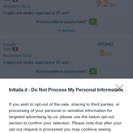
9.2
/10
Dicembre 2013
Coppia età media superiore ai 35 anni
Ritornerebbe in questo hotel?
SI
dettagli
OTTIMO
Giorgio
Italia
8
/10
Novembre 2013
Coppia età media superiore ai 35 anni
Ritornerebbe in questo hotel?
SI
dettagli
InItalia.it -
Do Not Process My Personal Information
ECCEZIONALE
Elcio Irme
Brasile
10
/10
If you wish to opt-out of the sale, sharing to third parties, or
Settembre 2013
processing of your personal or sensitive information for
Coppia età media superiore ai 35 anni
targeted advertising by us, please use the below opt-out
Ritornerebbe in questo hotel?
SI
section to confirm your selection. Please note that after your
opt-out request is processed you may continue seeing
dettagli