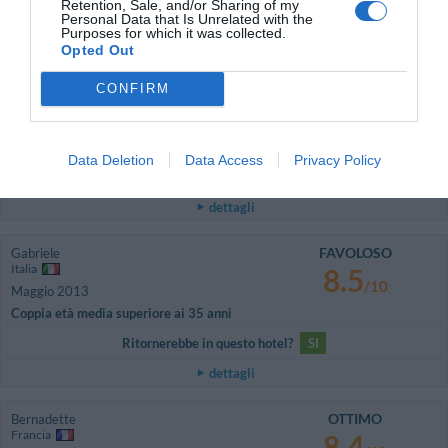
Viaggiatore con amici/colleghi
Retention, Sale, and/or Sharing of my
Personal Data that Is Unrelated with the
Purposes for which it was collected.
Ritornerebbe in questo hotel?
NO
Opted Out
dettagli
CONFIRM
FAVOLOSO
Alessandro
Costa Rica
8.9
/10
Luglio 2013
Data Deletion
Data Access
Privacy Policy
Ritornerebbe in questo hotel?
NON SO
dettagli
FAVOLOSO
Gabriele
Italia
8.5
/10
Maggio 2013
Coppia età media superiore ai 35 anni
Ritornerebbe in questo hotel?
SI
dettagli
OTTIMO
Bernadette
Francia
8.4