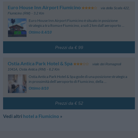
Euro House Inn Airport Fiumicino
via della Scafa 422
,
Fiumicino (RM)
- 3.2 Km
Euro House Inn Airport Fiumicino è situato in posizione
strategica tra Roma e Fiumicino, a soli 2 km dall'aeroporto ...
Ottimo 8.4/10
Prezzi da € 99
Ostia Antica Park Hotel & Spa
viale dei Romagnoli
1041A
,
Ostia Antica (RM)
- 6.2 Km
Ostia Antica Park Hotel & Spa gode di una posizione strategica
in prossimità dell'aeroporto di Fiumicino, della ...
Ottimo 8/10
Prezzi da € 52
Vedi altri
hotel a Fiumicino
»