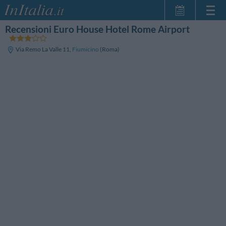
Recensioni Euro House Hotel Rome Airport
Home Page
Le mie Prenotazioni
Via Remo La Valle 11
,
Fiumicino
(Roma)
InItalia Club
Lingua