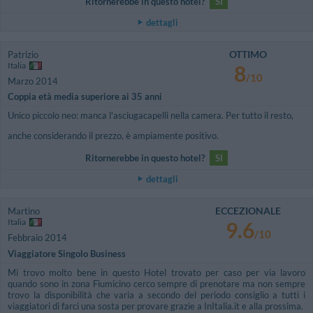
Ritornerebbe in questo hotel?
SI
dettagli
OTTIMO
Patrizio
Italia
8
/10
Marzo 2014
Coppia età media superiore ai 35 anni
Unico piccolo neo: manca l'asciugacapelli nella camera. Per tutto il resto,
anche considerando il prezzo, è ampiamente positivo.
Ritornerebbe in questo hotel?
SI
dettagli
ECCEZIONALE
Martino
Italia
9.6
/10
Febbraio 2014
Viaggiatore Singolo Business
Mi trovo molto bene in questo Hotel trovato per caso per via lavoro
quando sono in zona Fiumicino cerco sempre di prenotare ma non sempre
trovo la disponibilità che varia a secondo del periodo consiglio a tutti i
viaggiatori di farci una sosta per provare grazie a InItalia.it e alla prossima.