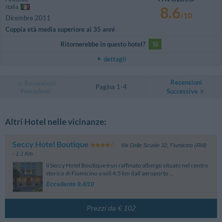
Italia
8.6
/10
Dicembre 2011
Coppia età media superiore ai 35 anni
Ritornerebbe in questo hotel?
SI
dettagli
Recensioni
Recensioni
Pagina 1-4
Precedenti
Successive
Altri Hotel nelle vicinanze:
Seccy Hotel Boutique
Via Delle Scuole 32
,
Fiumicino (RM)
- 1.1 Km
ll Seccy Hotel Boutique è un raffinato albergo situato nel centro
storico di Fiumicino a soli 4,5 km dall'aeroporto ...
Eccellente 9.4/10
Prezzi da € 102