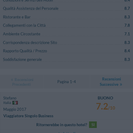
Qualità Assistenza del Personale
8.7
Ristorante e Bar
8.3
Collegamenti con la Città
7.8
Ambiente Circostante
7.1
Corrispondenza descrizione Sito
8.3
Rapporto Qualità / Prezzo
8.4
Soddisfazione generale
8.3
Recensioni
Recensioni
Pagina 1-4
Precedenti
Successive
BUONO
Stefano
Italia
7.2
/10
Maggio 2017
Viaggiatore Singolo Business
Ritornerebbe in questo hotel?
SI