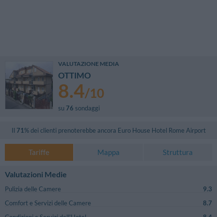
VALUTAZIONE MEDIA
OTTIMO
8.4
/
10
su
76
sondaggi
Il
71
% dei clienti prenoterebbe ancora
Euro House Hotel Rome Airport
Tariffe
Mappa
Struttura
Valutazioni Medie
Pulizia delle Camere
9.3
Comfort e Servizi delle Camere
8.7
Condizioni e Servizi dell'Hotel
8.4