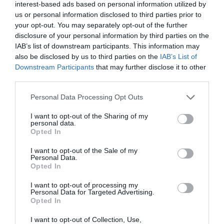
interest-based ads based on personal information utilized by
us or personal information disclosed to third parties prior to
FAVOLOSO
Pasqualino
your opt-out. You may separately opt-out of the further
Italia
8.5
/10
disclosure of your personal information by third parties on the
Settembre 2013
IAB’s list of downstream participants. This information may
Coppia età media superiore ai 35 anni
also be disclosed by us to third parties on the
IAB’s List of
Restaurant recommendation not good. Found a piece of hair in my sea food
Downstream Participants
that may further disclose it to other
platter.
third parties.
Ritornerebbe in questo hotel?
SI
Personal Data Processing Opt Outs
dettagli
I want to opt-out of the Sharing of my
OTTIMO
personal data.
Davide
Italia
Opted In
8.4
/10
Settembre 2013
I want to opt-out of the Sale of my
Coppia età media superiore ai 35 anni
Personal Data.
Opted In
Ritornerebbe in questo hotel?
SI
dettagli
I want to opt-out of processing my
Personal Data for Targeted Advertising.
Opted In
Anonimo
4
Luglio 2013
/10
I want to opt-out of Collection, Use,