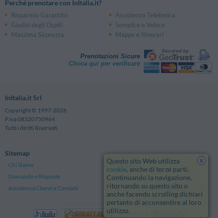
Perché prenotare con InItalia.it?
Risparmio Garantito
Assistenza Telefonica
Giudizi degli Ospiti
Semplice e Veloce
Massima Sicurezza
Mappe e Itinerari
Prenotazioni Sicure
Clicca qui per verificare
InItalia.it Srl
Copyright © 1997-2026
P.iva 08320750964
Tutti i diritti Riservati
Sitemap
x
Questo sito Web utilizza
Chi Siamo
Note Legali
cookie
, anche di terze parti.
Domande e Risposte
Privacy
Continuando la navigazione,
ritornando su questo sito o
Assistenza Clienti e Contatti
Termini e Condizioni generali
anche facendo scrolling dichiari
pertanto di acconsentire al loro
utilizzo.