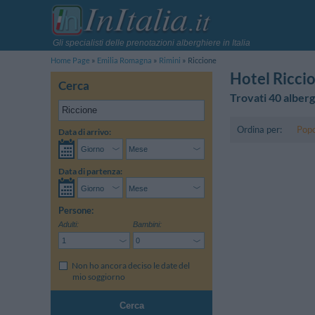
Gli specialisti delle prenotazioni alberghiere in Italia
Home Page
Emilia Romagna
Rimini
Riccione
Hotel Ricci
Cerca
Trovati 40 alberg
Ordina per:
Popo
Data di arrivo:
Data di partenza:
Persone:
Adulti:
Bambini:
Non ho ancora deciso le date del
mio soggiorno
Cerca