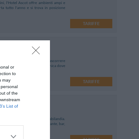
ini, l'Hotel Ascot offre ambienti ampi e
rta tutto l'anno e si trova in posizione
TARIFFE
meta ottimale per chi desidera trascorrere
iungere il Circuito di santa Monica dove
sonal or
ection to
ou may
TARIFFE
 personal
out of the
 downstream
B’s List of
icinissimo al parco giochi di Fiabilandia.
ispone di ampia terrazza, ristorante, bar,