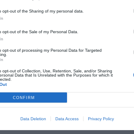
o opt-out of the Sharing of my personal data.
ARIFFE PRIVATE InItalia Club!
In
Il Podere Del Germano Reale
5.71 km
o opt-out of the Sale of my Personal Data.
via Puglie 10/A
,
Sant'Andrea In Besanigo
Mappa
In
Il Podere del Germano Reale sorge in un antico casolare del 1700 c
verde delle colline romagnole in un ambiente tranquillo e riservato
to opt-out of processing my Personal Data for Targeted
struttura dispone di camere, bilocali e...
ing.
La struttura vicino Riccione con i migliori giudizi
In
o opt-out of Collection, Use, Retention, Sale, and/or Sharing
ersonal Data that Is Unrelated with the Purposes for which it
lected.
Ambienthotels Perù
8.03 km
Out
Via Pietro Metastasio 3
,
Rimini
Mappa
CONFIRM
L'Ambienthotels sorge in un'area tranquilla di Marina Centro, la zon
spiaggia e in posizione strategica rispetto al Palacongressi della Rivi
Fiera di Rimini. La struttur...
Data Deletion
Data Access
Privacy Policy