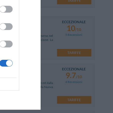
TARIFFE
ECCEZIONALE
10
/10
5 Recensioni
ompletamente ristrutturato, immerso nel
 a pochi minuti da Rimini e Riccione. La
TARIFFE
ECCEZIONALE
9.7
/10
4 Recensioni
a centrale di Rimini Mare, a 150 mt dalla
era di Rimini, al 105 Stadium e alla Nuova
TARIFFE