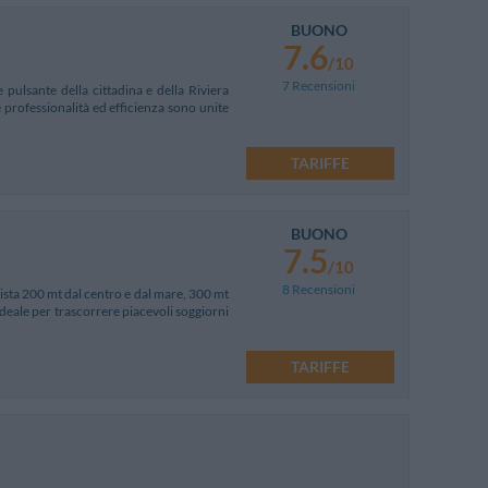
BUONO
7.6
/10
7 Recensioni
pulsante della cittadina e della Riviera
professionalità ed efficienza sono unite
TARIFFE
BUONO
7.5
/10
8 Recensioni
 dista 200 mt dal centro e dal mare, 300 mt
'ideale per trascorrere piacevoli soggiorni
TARIFFE