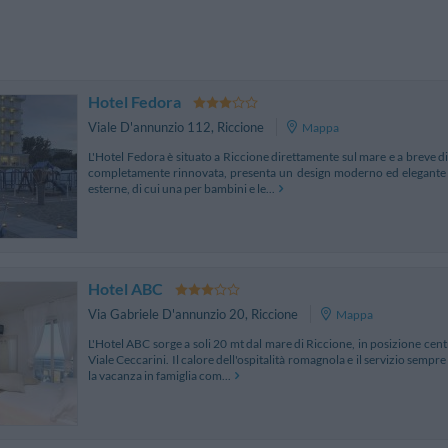
Hotel Fedora
Viale D'annunzio 112
,
Riccione
Mappa
L'Hotel Fedora è situato a Riccione direttamente sul mare e a breve di
completamente rinnovata, presenta un design moderno ed elegante e
esterne, di cui una per bambini e le...
Hotel ABC
Via Gabriele D'annunzio 20
,
Riccione
Mappa
L'Hotel ABC sorge a soli 20 mt dal mare di Riccione, in posizione centr
Viale Ceccarini. Il calore dell'ospitalità romagnola e il servizio semp
la vacanza in famiglia com...