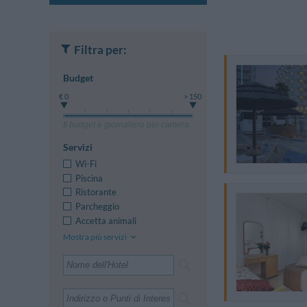
Filtra per:
Budget
€ 0
> 150
Il budget è giornaliero per camera
Servizi
Wi-Fi
Piscina
Ristorante
Parcheggio
Accetta animali
Mostra più servizi