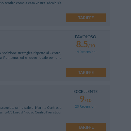
nno sentire come a casa vostra. Ideale sia
TARIFFE
FAVOLOSO
8.5
/10
14 Recensioni
n posizione strategica rispetto al Centro,
della Romagna, ed è luogo ideale per una
TARIFFE
ECCELLENTE
9
/10
20 Recensioni
asseggiata principale di Marina Centro, a
ssi, a 4/5 km dal Nuovo Centro Fieristico.
TARIFFE