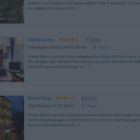
moderni. La cortesia e la professionalità di tutto il personale vi fara
per soggiorni di vacanza che...
Hotel Genty
7.23 km
Viale Regina Elena 143/B
,
Rimini
Mappa
L'Hotel Genty è situato sulla passeggiata principale di Rimini Mare, i
alla spiaggia, alla Stazione ferroviaria e ai parchi divertimento 
piacevole vacanza al mare o per un...
Hotel King
8.63 km
Viale Vespucci 139
,
Rimini
Mappa
L'Hotel King sorge nella zona più esclusiva di Rimini Mare lungo la p
soli 50 mt dalla spiaggia, a 1500 mt dal centro storico e dal Palacongre
Punto di riferimento importa...