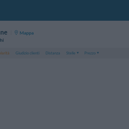
one
Mappa
hi
larità
Giudizio clienti
Distanza
Stelle
Prezzo
Prezzo
5 . . 1
Prezzo Camera Doppia
1 . . 5
Prezzo Camera Tripla