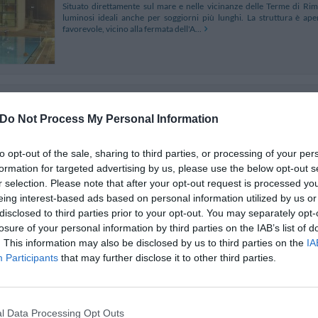
Situato direttamente sul mare e nelle vicinanze delle Terme di Rim
luminosi ideali anche per soggiorni più lunghi. La struttura è ape
favorevole, vicino alla fermata dell'A...
Hotel Italy
4.76 km
Via Giovanni Pascoli 6
,
Misano Adriatico
Do Not Process My Personal Information
Mappa
Hotel Italy sorge a soli 20 mt dalla spiaggia di Misano Adriatico ed è 
piacevoli soggiorni lungo la Riviera Romagnola. Da qui è facile ragg
to opt-out of the sale, sharing to third parties, or processing of your per
viene disputato il Moto Mondiale...
formation for targeted advertising by us, please use the below opt-out s
r selection. Please note that after your opt-out request is processed y
eing interest-based ads based on personal information utilized by us or
disclosed to third parties prior to your opt-out. You may separately opt-
losure of your personal information by third parties on the IAB’s list of
Hotel Zurigo
4.81 km
. This information may also be disclosed by us to third parties on the
IA
Via Bergamo 7
,
Rimini
Mappa
Participants
that may further disclose it to other third parties.
L'Hotel Zurigo si trova a Rimini in zona tranquilla a 50 mt dal mare e v
Ideale per trascorrere piacevoli soggiorni di relax al mare, l'hotel d
parcheggio custodito 24 h...
l Data Processing Opt Outs