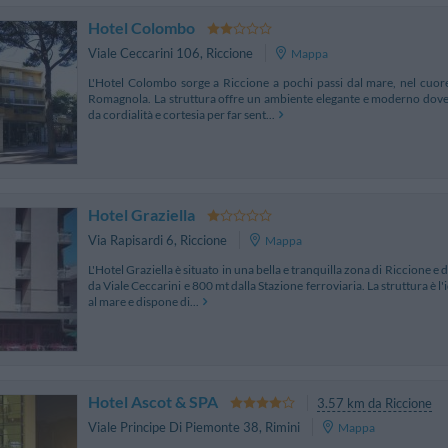
Hotel Colombo
Viale Ceccarini 106
,
Riccione
Mappa
L'Hotel Colombo sorge a Riccione a pochi passi dal mare, nel cuore 
Romagnola. La struttura offre un ambiente elegante e moderno dove 
da cordialità e cortesia per far sent...
Hotel Graziella
Via Rapisardi 6
,
Riccione
Mappa
L'Hotel Graziella è situato in una bella e tranquilla zona di Riccione e
da Viale Ceccarini e 800 mt dalla Stazione ferroviaria. La struttura è l
al mare e dispone di...
Hotel Ascot & SPA
3.57 km da Riccione
Viale Principe Di Piemonte 38
,
Rimini
Mappa