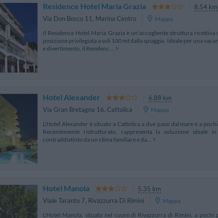
Residence Hotel Maria Grazia
8.54 km
Via Don Bosco 11
,
Marina Centro
Mappa
Il Residence Hotel Maria Grazia è un'accogliente struttura ricettiva s
posizione privilegiata a soli 100 mt dalla spiaggia. Ideale per una vaca
e divertimento, il Residenc...
Hotel Alexander
6.88 km
Via Gran Bretagna 16
,
Cattolica
Mappa
L'Hotel Alexander è situato a Cattolica a due passi dal mare e a pochi
Recentemente ristrutturato, rappresenta la soluzione ideale in
contraddistinto da un clima familiare e da...
Hotel Manola
5.35 km
Viale Taranto 7
,
Rivazzurra Di Rimini
Mappa
L'Hotel Manola, situato nel cuore di Rivazzurra di Rimini, a pochi p