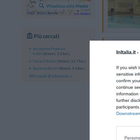
Visualizza sulla Mappa
Più cercati
Aeroporto Federico
InItalia.it -
Fellini
(Rimini, 3.5 km.)
Fiera Di Rimini
(Rimini, 12.7 km.)
If you wish 
Stazione Rimini
(Rimini, 9.4 km.)
sensitive in
Altri punti di interesse
confirm you
continue se
information 
further disc
participants
Downstream 
Persona