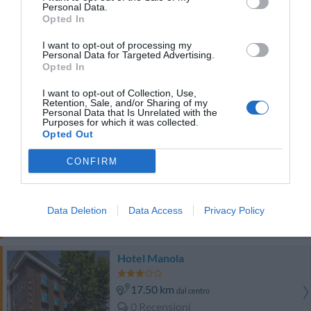
Eccellente
9
Personal Data.
/10
Opted In
TARIFFE
I want to opt-out of processing my
Personal Data for Targeted Advertising.
Hotel Zurigo
Opted In
17.47 km
dal centro
I want to opt-out of Collection, Use,
Retention, Sale, and/or Sharing of my
0 Recensioni
Personal Data that Is Unrelated with the
Purposes for which it was collected.
TARIFFE
Opted Out
Hotel Fedora
CONFIRM
17.95 km
dal centro
Eccezionale
9.9
/10
Data Deletion
Data Access
Privacy Policy
TARIFFE
Hotel Manola
17.50 km
dal centro
0 Recensioni