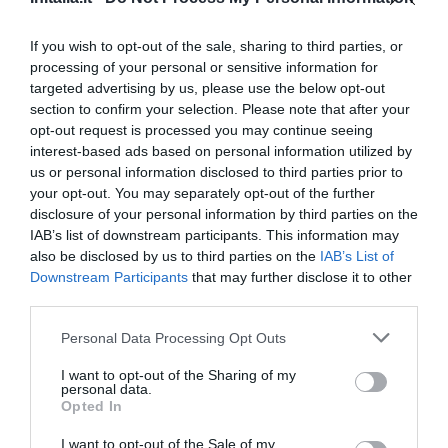
17.87 km
dal centro
Eccezionale
9.7
/10
If you wish to opt-out of the sale, sharing to third parties, or
TARIFFE
processing of your personal or sensitive information for
targeted advertising by us, please use the below opt-out
Hotel Ascot & SPA
section to confirm your selection. Please note that after your
opt-out request is processed you may continue seeing
17.61 km
dal centro
interest-based ads based on personal information utilized by
0 Recensioni
us or personal information disclosed to third parties prior to
your opt-out. You may separately opt-out of the further
TARIFFE
disclosure of your personal information by third parties on the
IAB’s list of downstream participants. This information may
Hotel Moderno
also be disclosed by us to third parties on the
IAB’s List of
Downstream Participants
that may further disclose it to other
17.57 km
dal centro
third parties.
Favoloso
8.6
/10
Personal Data Processing Opt Outs
TARIFFE
I want to opt-out of the Sharing of my
Hotel Paloma
personal data.
Opted In
18.25 km
dal centro
I want to opt-out of the Sale of my