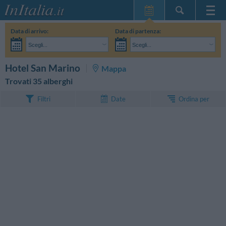
Home Page
Data di arrivo:
Data di partenza:
Le mie Prenotazioni
Scegli...
Scegli...
InItalia Club
Adulti:
Non ho ancora deciso le date del mio soggiorno
Bambini:
CERCA
Hotel San Marino
Mappa
Lingua
Trovati 35 alberghi
Ordina per
Filtri
Date