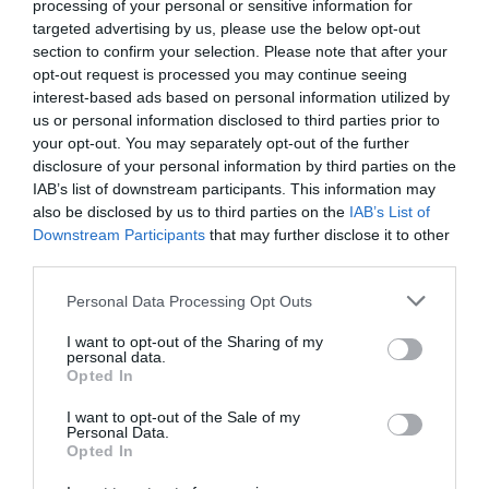
13.18 km
dal centro
processing of your personal or sensitive information for
Eccezionale
9.7
targeted advertising by us, please use the below opt-out
/10
section to confirm your selection. Please note that after your
TARIFFE
opt-out request is processed you may continue seeing
interest-based ads based on personal information utilized by
Hotel Villa Malpensa
us or personal information disclosed to third parties prior to
your opt-out. You may separately opt-out of the further
11.02 km
dal centro
disclosure of your personal information by third parties on the
Favoloso
8.9
IAB’s list of downstream participants. This information may
/10
also be disclosed by us to third parties on the
IAB’s List of
TARIFFE
Downstream Participants
that may further disclose it to other
third parties.
Hotel Ristorante San Carlo
Personal Data Processing Opt Outs
12.36 km
dal centro
Eccezionale
9.5
I want to opt-out of the Sharing of my
/10
personal data.
TARIFFE
Opted In
I want to opt-out of the Sale of my
Castello Dal Pozzo - Palazzo
Personal Data.
Opted In
13.17 km
dal centro