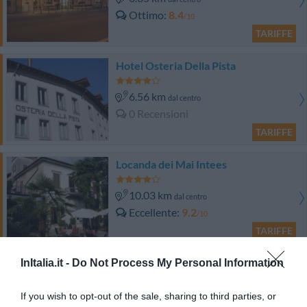
Ottimo
8.4
/10
TARIFFE
Hotel Osteria Della Pista
6.56 km
dal centro
0 Recensioni
TARIFFE
Locanda dei Mai Intees
10.03 km
dal centro
Eccellente
9.2
/10
TARIFFE
Questo hotel ha TARIFFE PRIVATE InItalia Club!
InItalia.it -
Do Not Process My Personal Information
Albergo Residence Isotta
If you wish to opt-out of the sale, sharing to third parties, or