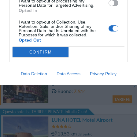
I want to opt-out of processing my
Eccellente
9.4
/10
Personal Data for Targeted Advertising.
Opted In
TARIFFE
I want to opt-out of Collection, Use,
Best Western Cavalieri della Corona
Retention, Sale, and/or Sharing of my
Personal Data that Is Unrelated with the
Purposes for which it was collected.
10.23 km
Opted Out
dal centro
Ottimo
8
/10
CONFIRM
TARIFFE
Hotel Concorde
Data Deletion
Data Access
Privacy Policy
11.89 km
dal centro
Buono
7.9
/10
TARIFFE
Questo hotel ha TARIFFE PRIVATE InItalia Club!
LUNA HOTEL Motel Airport
13.53 km
dal centro