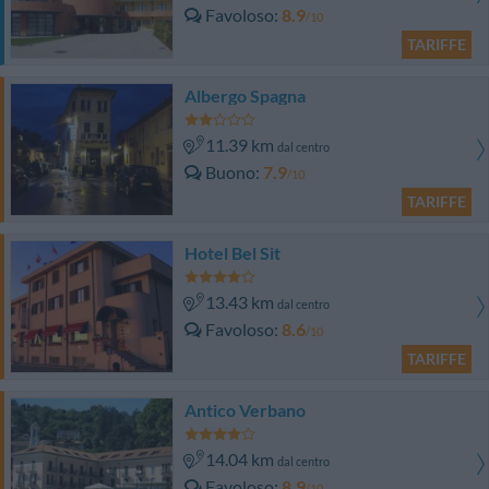
Favoloso
8.9
/10
TARIFFE
Albergo Spagna
11.39 km
dal centro
Buono
7.9
/10
TARIFFE
Hotel Bel Sit
13.43 km
dal centro
Favoloso
8.6
/10
TARIFFE
Antico Verbano
14.04 km
dal centro
Favoloso
8.9
/10