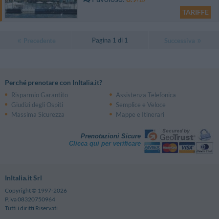
TARIFFE
Pagina 1 di 1
Precedente
Successiva
Perché prenotare con InItalia.it?
Risparmio Garantito
Assistenza Telefonica
Giudizi degli Ospiti
Semplice e Veloce
Massima Sicurezza
Mappe e Itinerari
Prenotazioni Sicure
Clicca qui per verificare
InItalia.it Srl
Copyright © 1997-2026
P.iva 08320750964
Tutti i diritti Riservati