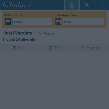
Home Page
Data di arrivo:
Data di partenza:
Le mie Prenotazioni
Scegli...
Scegli...
InItalia Club
Adulti:
Non ho ancora deciso le date del mio soggiorno
Bambini:
CERCA
Hotel Vergiate
Mappa
Lingua
Trovati 14 alberghi
Ordina per
Filtri
Date