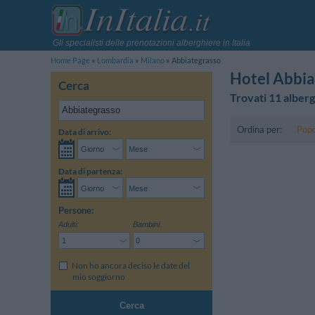
Gli specialisti delle prenotazioni alberghiere in Italia
Home Page
Lombardia
Milano
Abbiategrasso
Hotel Abbia
Cerca
Trovati 11 alberg
Ordina per:
Popo
Data di arrivo:
Data di partenza:
Persone:
Adulti:
Bambini:
Non ho ancora deciso le date del
mio soggiorno
Cerca