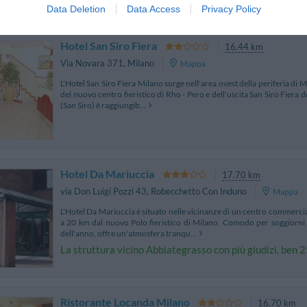
Data Deletion
Data Access
Privacy Policy
Hotel San Siro Fiera
16.44 km
Via Novara 371
,
Milano
Mappa
L'Hotel San Siro Fiera Milano sorge nell'area ovest della periferia di M
del nuovo centro fieristico di Rho - Pero e dell'uscita San Siro Fiera
(San Siro) è raggiungib...
Hotel Da Mariuccia
17.70 km
via Don Luigi Pozzi 43
,
Robecchetto Con Induno
Mappa
L'Hotel Da Mariuccia è situato nelle vicinanze di un centro commerci
a 20 km dal nuovo Polo fieristico di Milano. Comodo per soggiorni t
dell'anno, offre un'atmosfera tranqu...
La struttura vicino Abbiategrasso con più giudizi, ben 
Ristorante Locanda Milano
16.70 km