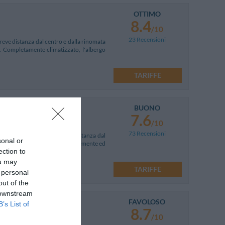
OTTIMO
8.4
/10
23 Recensioni
reve distanza dal centro e dalla rinomata
. Completamente climatizzato, l'albergo
TARIFFE
BUONO
7.6
a
/10
73 Recensioni
ro storico di Milano, a breve distanza dal
sonal or
ttura è stata ristrutturata recentemente ed
ection to
ou may
TARIFFE
 personal
out of the
 downstream
FAVOLOSO
B’s List of
8.7
/10