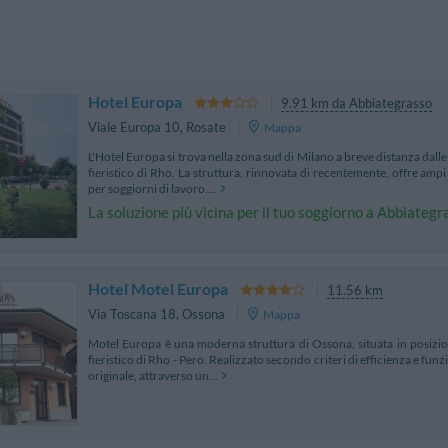
Hotel Europa
9.91 km da Abbiategrasso
Viale Europa 10
,
Rosate
Mappa
L'Hotel Europa si trova nella zona sud di Milano a breve distanza dalle
fieristico di Rho. La struttura, rinnovata di recentemente, offre ampi 
per soggiorni di lavoro....
La soluzione più vicina per il tuo soggiorno a Abbiategr
Hotel Motel Europa
11.56 km
Via Toscana 18
,
Ossona
Mappa
Motel Europa è una moderna struttura di Ossona, situata in posizion
fieristico di Rho - Pero. Realizzato secondo criteri di efficienza e funzio
originale, attraverso un...