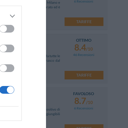
6 Recensioni
ollegata al centro cittadino di Milano e
elegante completamente ristrutturato ed è
TARIFFE
OTTIMO
8.4
/10
46 Recensioni
 ed è facilmente raggiungibile da tutte le
egante presente nel centro di Binasco dal
TARIFFE
FAVOLOSO
8.7
/10
6 Recensioni
i minuti d'autobus dal polo espositivo di
si ristoranti, negozi e pub, raggiungibili