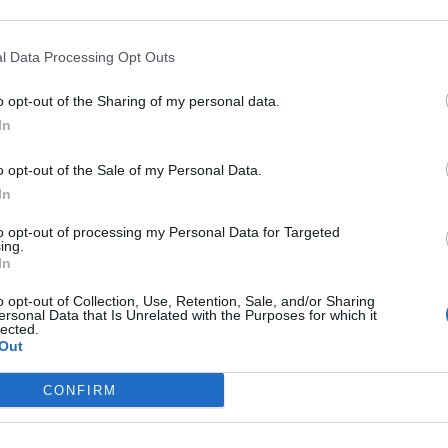
L’Hotel Roma si trova a Cesano Boscone in una zona industriale ben c
alla Fiera di Rho - Pero. La struttura si caratterizza per l’ambiente 
facilmente raggiungibile dalle pr...
l Data Processing Opt Outs
o opt-out of the Sharing of my personal data.
In
Comtur Hotel
16.49 km
via Europa 11
,
Binasco
Mappa
o opt-out of the Sale of my Personal Data.
In
Comtur Hotel si trova in posizione strategica alle porte di Milano Sud
principali vie di accesso. Si tratta di una struttura tranquilla ed el
1992. L'albergo è dotato di...
to opt-out of processing my Personal Data for Targeted
ing.
In
o opt-out of Collection, Use, Retention, Sale, and/or Sharing
ersonal Data that Is Unrelated with the Purposes for which it
Hotel Europa Fiera
17.61 km
lected.
Out
Corso Europa 149
,
Rho
Mappa
L'Hotel Europa Fiera è situato nel centro storico di Rho a circa diec
CONFIRM
Rho Fiera. Nelle immediate vicinanze della struttura si trovano numero
comodamente anche a piedi....