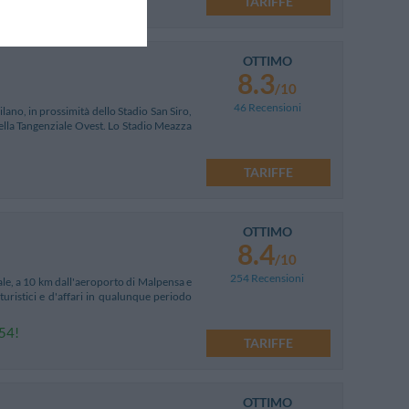
TARIFFE
OTTIMO
8.3
/10
46 Recensioni
ilano, in prossimità dello Stadio San Siro,
 della Tangenziale Ovest. Lo Stadio Meazza
TARIFFE
OTTIMO
8.4
/10
254 Recensioni
ale, a 10 km dall'aeroporto di Malpensa e
uristici e d'affari in qualunque periodo
254!
TARIFFE
OTTIMO