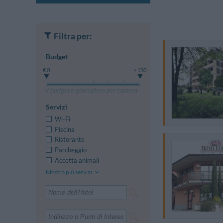
Filtra per:
Budget
€ 0
> 150
Il budget è giornaliero per camera
Servizi
Wi-Fi
Piscina
Ristorante
Parcheggio
Accetta animali
Mostra più servizi