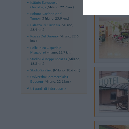
Istituto Europeo di
Oncologia
(Milano, 22.7 km.)
Istituto Nazionale dei
Tumori
(Milano, 25.9 km.)
Palazzo Di Giustizia
(Milano,
23.4 km.)
Piazza Del Duomo
(Milano, 22.6
km.)
Policlinico Ospedale
Maggiore
(Milano, 22.7 km.)
Stadio Giuseppe Meazza
(Milano,
18.5 km.)
Stadio San Siro
(Milano, 18.6 km.)
Università Commerciale L.
Bocconi
(Milano, 22.1 km.)
Altri punti di interesse