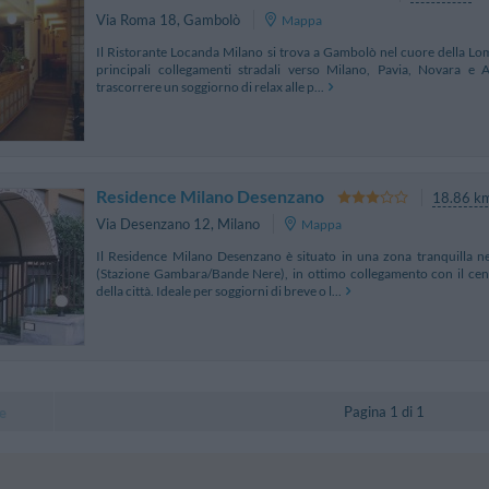
Via Roma 18
,
Gambolò
Mappa
Il Ristorante Locanda Milano si trova a Gambolò nel cuore della Lome
principali collegamenti stradali verso Milano, Pavia, Novara e Al
trascorrere un soggiorno di relax alle p...
Residence Milano Desenzano
18.86 k
Via Desenzano 12
,
Milano
Mappa
Il Residence Milano Desenzano è situato in una zona tranquilla n
(Stazione Gambara/Bande Nere), in ottimo collegamento con il cent
della città. Ideale per soggiorni di breve o l...
Pagina 1 di 1
e