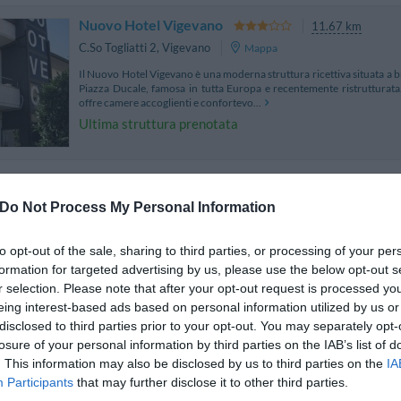
Nuovo Hotel Vigevano
11.67 km
C.So Togliatti 2
,
Vigevano
Mappa
Il Nuovo Hotel Vigevano è una moderna struttura ricettiva situata a b
Piazza Ducale, famosa in tutta Europa e recentemente ristrutturata
offre camere accoglienti e confortevo...
Ultima struttura prenotata
Hotel Tiffany
10.84 km
Do Not Process My Personal Information
viale Leonardo Da Vinci 209
,
Trezzano sul Naviglio
Mapp
L'Hotel Tiffany è situato a Trezzano sul Naviglio a soli 10 km dal cent
to opt-out of the sale, sharing to third parties, or processing of your per
capolinea della metropolitana di Bisceglie e dai Poli fieristici. La stru
formation for targeted advertising by us, please use the below opt-out s
è luogo ideale per un s...
r selection. Please note that after your opt-out request is processed y
eing interest-based ads based on personal information utilized by us or
disclosed to third parties prior to your opt-out. You may separately opt-
losure of your personal information by third parties on the IAB’s list of
Hotel Roma
14.93 km
. This information may also be disclosed by us to third parties on the
IA
Participants
that may further disclose it to other third parties.
Via Poliziano 2
,
Cesano Boscone
Mappa