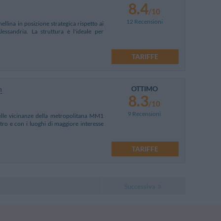
8.4
/10
12 Recensioni
llina in posizione strategica rispetto ai
essandria. La struttura è l'ideale per
TARIFFE
OTTIMO
m
8.3
/10
9 Recensioni
elle vicinanze della metropolitana MM1
ro e con i luoghi di maggiore interesse
TARIFFE
Successiva