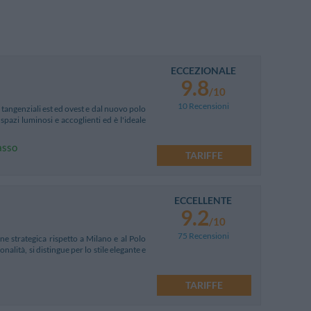
ECCEZIONALE
9.8
/10
10 Recensioni
 tangenziali est ed ovest e dal nuovo polo
spazi luminosi e accoglienti ed è l'ideale
asso
TARIFFE
ECCELLENTE
9.2
/10
75 Recensioni
e strategica rispetto a Milano e al Polo
nalità, si distingue per lo stile elegante e
TARIFFE