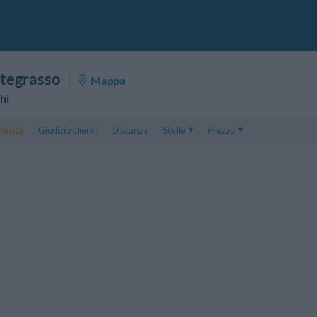
tegrasso
Mappa
hi
larità
Giudizio clienti
Distanza
Stelle
Prezzo
Prezzo
5 . . 1
Prezzo Camera Doppia
1 . . 5
Prezzo Camera Tripla