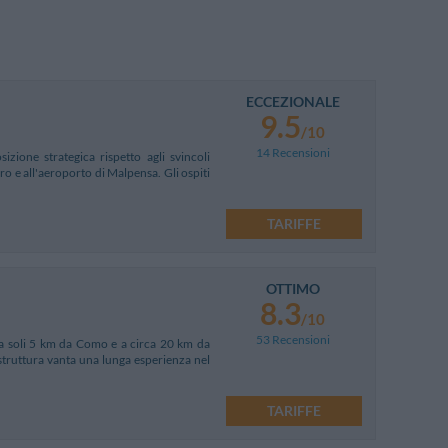
ECCEZIONALE
9.5
/10
14 Recensioni
sizione strategica rispetto agli svincoli
o e all'aeroporto di Malpensa. Gli ospiti
TARIFFE
OTTIMO
8.3
/10
53 Recensioni
, a soli 5 km da Como e a circa 20 km da
a struttura vanta una lunga esperienza nel
TARIFFE