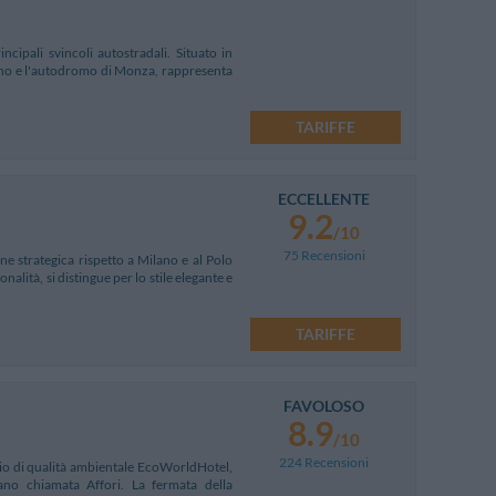
cipali svincoli autostradali. Situato in
lano e l'autodromo di Monza, rappresenta
TARIFFE
ECCELLENTE
9.2
/10
75 Recensioni
e strategica rispetto a Milano e al Polo
nalità, si distingue per lo stile elegante e
TARIFFE
FAVOLOSO
8.9
/10
224 Recensioni
hio di qualità ambientale EcoWorldHotel,
ano chiamata Affori. La fermata della