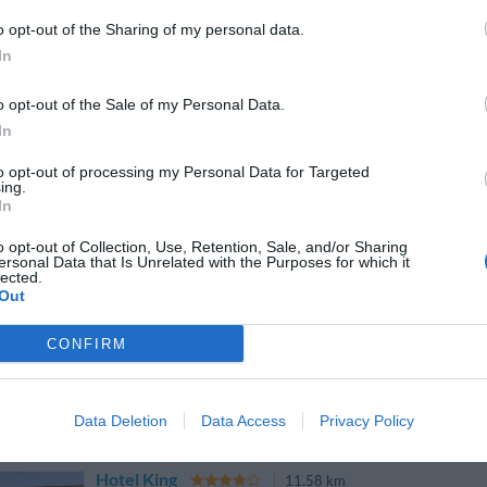
o opt-out of the Sharing of my personal data.
In
AS Hotel Limbiate Fiera
9.44 km
Corso Como 52
,
Limbiate
Mappa
o opt-out of the Sale of my Personal Data.
In
AS Hotel Limbiate Fiera sorge in una posizione strategica sulla Mo
pochi minuti dal centro di Milano e di Como, e facilmente collegabil
Orio al Serio, con il polo fieristico d...
to opt-out of processing my Personal Data for Targeted
ing.
In
o opt-out of Collection, Use, Retention, Sale, and/or Sharing
ersonal Data that Is Unrelated with the Purposes for which it
Hotel Accursio
12.84 km
lected.
Out
Viale Certosa 88
,
Milano
Mappa
Situato in posizione strategica, a pochi minuti dal centro città e a s
CONFIRM
l'Hotel Accursio si trova in prossimità delle uscite delle Autostrade:
confortevole, offre servizi...
La struttura vicino Lainate con i migliori giudizi
Data Deletion
Data Access
Privacy Policy
Hotel King
11.58 km