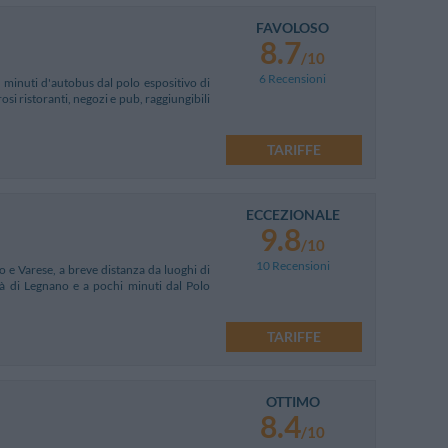
FAVOLOSO
8.7
/10
6 Recensioni
i minuti d'autobus dal polo espositivo di
si ristoranti, negozi e pub, raggiungibili
TARIFFE
ECCEZIONALE
9.8
/10
10 Recensioni
no e Varese, a breve distanza da luoghi di
ttà di Legnano e a pochi minuti dal Polo
TARIFFE
OTTIMO
8.4
/10