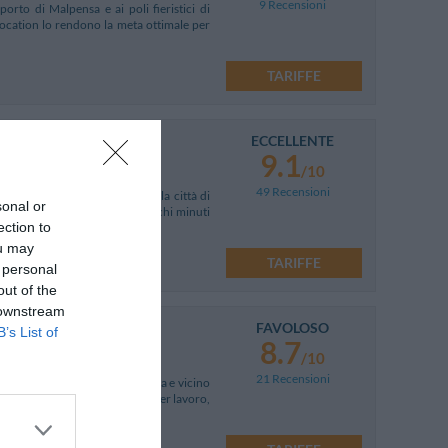
9 Recensioni
orto di Malpensa e ai poli fieristici di
location lo rendono la meta ottimale per
TARIFFE
ECCELLENTE
9.1
/10
49 Recensioni
 Brianza a breve distanza dalla città di
sonal or
to dal Parco delle Groane, a pochi minuti
ection to
ou may
TARIFFE
 personal
out of the
 downstream
FAVOLOSO
B’s List of
8.7
/10
21 Recensioni
0 mt dall'uscita dell'autostrada e vicino
 per l'uomo d'affari in viaggio per lavoro,