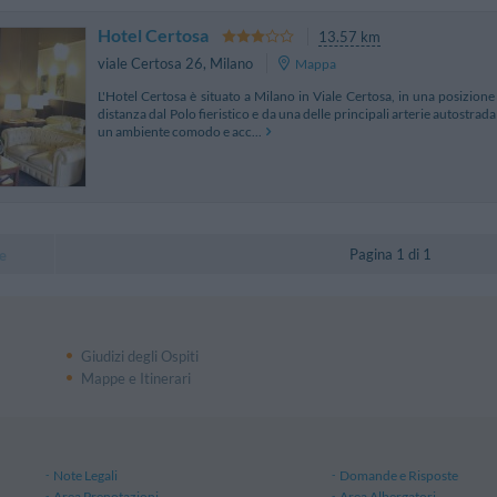
Hotel Certosa
13.57 km
viale Certosa 26
,
Milano
Mappa
L'Hotel Certosa è situato a Milano in Viale Certosa, in una posizione 
distanza dal Polo fieristico e da una delle principali arterie autostrada
un ambiente comodo e acc...
Pagina 1 di 1
e
Giudizi degli Ospiti
Mappe e Itinerari
Note Legali
Domande e Risposte
Area Prenotazioni
Area Albergatori