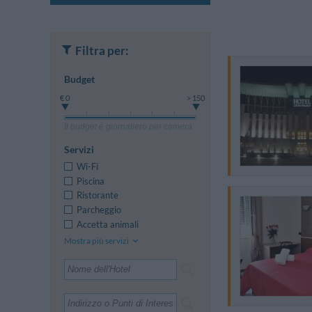
Filtra per:
Budget
€ 0
> 150
Il budget è giornaliero per camera
Servizi
Wi-Fi
Piscina
Ristorante
Parcheggio
Accetta animali
Mostra più servizi