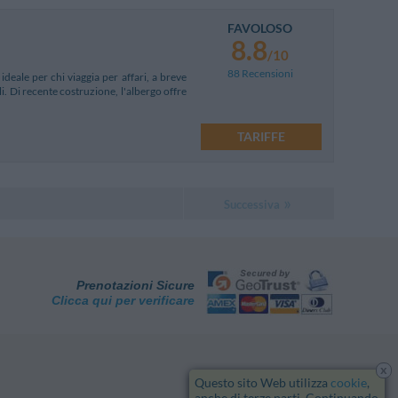
FAVOLOSO
8.8
/10
88 Recensioni
ideale per chi viaggia per affari, a breve
li. Di recente costruzione, l'albergo offre
TARIFFE
Successiva
Prenotazioni Sicure
Clicca qui per verificare
x
Questo sito Web utilizza
cookie
,
anche di terze parti. Continuando