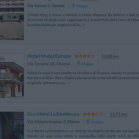
Via Varese 5
,
Varedo
Mappa
L’Hotel King si trova a Varedo a breve distanza da Milano e dai prin
posizione strategica per raggiungere il nuovo Polo della Fiera di Mi
la scelta ideale per soggiorni di la...
Hotel Motel Europa
13.08 km
Via Toscana 18
,
Ossona
Mappa
Motel Europa è una moderna struttura di Ossona, situata in posizion
fieristico di Rho - Pero. Realizzato secondo criteri di efficienza e funzio
originale, attraverso un...
Eco-Hotel La Residenza
13.71 km
Via Vittorio Scialoia 3
,
Milano
Mappa
Eco-Hotel La Residenza è un albergo ecologico certificato dal marc
situato in una zona verde e tranquilla nella parte nord di Mil