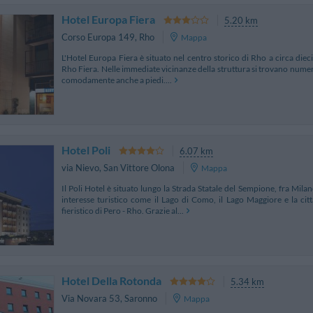
Hotel Europa Fiera
5.20 km
Corso Europa 149
,
Rho
Mappa
L'Hotel Europa Fiera è situato nel centro storico di Rho a circa diec
Rho Fiera. Nelle immediate vicinanze della struttura si trovano numero
comodamente anche a piedi....
Hotel Poli
6.07 km
via Nievo
,
San Vittore Olona
Mappa
Il Poli Hotel è situato lungo la Strada Statale del Sempione, fra Mila
interesse turistico come il Lago di Como, il Lago Maggiore e la ci
fieristico di Pero - Rho. Grazie al...
Hotel Della Rotonda
5.34 km
Via Novara 53
,
Saronno
Mappa