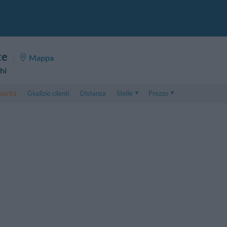
te
Mappa
hi
larità
Giudizio clienti
Distanza
Stelle
Prezzo
Prezzo
5 . . 1
Prezzo Camera Doppia
1 . . 5
Prezzo Camera Tripla