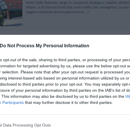
Hotel Della Rotonda sorge in posizione strategica rispetto all'Aerop
Milano, a 20 minuti d'auto dal centro della città meneghina. La sua 
soggiorni business dove organizzare m...
Groane Hotel Residence
9.18 km
Do Not Process My Personal Information
Via Marconato
,
Cesano Maderno
Mappa
ll Groane Hotel Residence si trova a Cesano Maderno nel cuore della
to opt-out of the sale, sharing to third parties, or processing of your per
Milano, nelle vicinanze del polo produttivo ed artigianale, circonda
formation for targeted advertising by us, please use the below opt-out s
d'auto dai raccordi autostradali e no...
r selection. Please note that after your opt-out request is processed y
eing interest-based ads based on personal information utilized by us or
disclosed to third parties prior to your opt-out. You may separately opt-
losure of your personal information by third parties on the IAB’s list of
Hotel 2C
7.77 km
. This information may also be disclosed by us to third parties on the
IA
Participants
that may further disclose it to other third parties.
Via Colli Di S. Erasmo 51
,
Legnano
Mappa
L' Hotel 2C è situato a Legnano nella zona nord-ovest di Milano, a 110
all'Ospedale di Legnano. La struttura, ampliata nel 2006, è l'ideale sia
fiere o congressi sia per...
l Data Processing Opt Outs