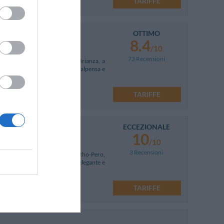
TARIFFE
OTTIMO
8.4
/10
73 Recensioni
nza-Saronno, nel cuore della Brianza, a
e con gli aeroporti di Linate, Malpensa e
TARIFFE
ECCEZIONALE
10
/10
3 Recensioni
oli 7 km dal Polo Fieristico di Rho-Pero,
 A4, A8 e A9. L'Hotel Accursio, elegante e
TARIFFE