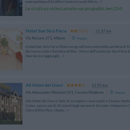
metropolitana (M3 Affori Centro) è a soli 300 m...
La struttura vicino Lainate con più giudizi, ben 224!
Hotel San Siro Fiera
11.37 km
Via Novara 371
,
Milano
Mappa
L'Hotel San Siro Fiera Milano sorge nell'area ovest della periferia di M
del nuovo centro fieristico di Rho - Pero e dell'uscita San Siro Fiera
(San Siro) è raggiungib...
AS Hotel dei Giovi
12.95 km
Via Alessandro Manzoni 101
,
Cesano Maderno
Mappa
L’AS Hotel dei Giovi è lieto di accogliere i suoi ospiti a Cesano Made
Como, a poco più di 20 minuti dagli aeroporti di Linate, Malpensa e Orio
City e di Rho-Pero. Ideale...