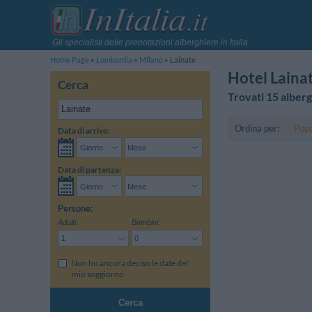
Gli specialisti delle prenotazioni alberghiere in Italia
Home Page
Lombardia
Milano
Lainate
Hotel Laina
Cerca
Trovati 15 alberg
Ordina per:
Popo
Data di arrivo:
Data di partenza:
Persone:
Adulti:
Bambini:
Non ho ancora deciso le date del
mio soggiorno
Cerca