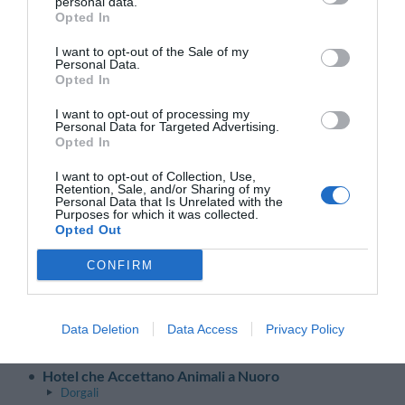
personal data.
Opted In
Hotel che Accettano Animali a Brindisi
Carovigno
I want to opt-out of the Sale of my
Fasano
Personal Data.
Ostuni
Opted In
Hotel che Accettano Animali a Foggia
Peschici
I want to opt-out of processing my
Personal Data for Targeted Advertising.
Rodi Garganico
Opted In
San Giovanni Rotondo
Vieste
I want to opt-out of Collection, Use,
Hotel che Accettano Animali a Lecce
Retention, Sale, and/or Sharing of my
Personal Data that Is Unrelated with the
Porto Cesareo
Purposes for which it was collected.
Santa Cesarea Terme
Opted Out
Ugento
CONFIRM
Sardegna
Torna su
Hotel che Accettano Animali a Cagliari
Data Deletion
Data Access
Privacy Policy
Quartu Sant'elena
Villasimius
Hotel che Accettano Animali a Nuoro
Dorgali