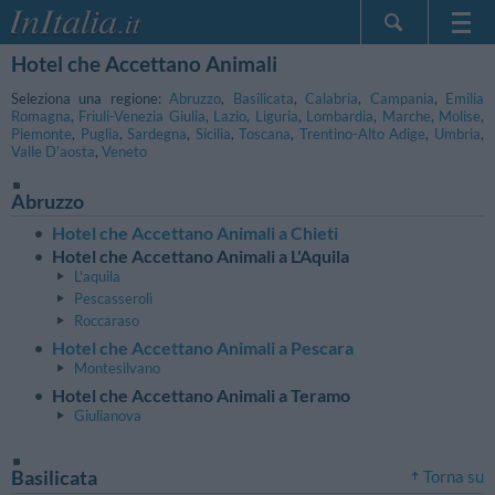
Hotel che Accettano Animali
Home Page
Le mie Prenotazioni
Seleziona una regione:
Abruzzo
,
Basilicata
,
Calabria
,
Campania
,
Emilia
Romagna
,
Friuli-Venezia Giulia
,
Lazio
,
Liguria
,
Lombardia
,
Marche
,
Molise
,
InItalia Club
Piemonte
,
Puglia
,
Sardegna
,
Sicilia
,
Toscana
,
Trentino-Alto Adige
,
Umbria
,
Valle D'aosta
,
Veneto
Lingua
Abruzzo
Hotel che Accettano Animali a Chieti
Hotel che Accettano Animali a L'Aquila
L'aquila
Pescasseroli
Roccaraso
Hotel che Accettano Animali a Pescara
Montesilvano
Hotel che Accettano Animali a Teramo
Giulianova
Basilicata
Torna su