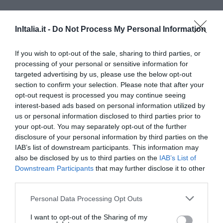
Molise
Torna su
InItalia.it -
Do Not Process My Personal Information
Hotel che Accettano Animali a Campobasso
If you wish to opt-out of the sale, sharing to third parties, or
Piemonte
processing of your personal or sensitive information for
Torna su
targeted advertising by us, please use the below opt-out
Hotel che Accettano Animali a Asti
section to confirm your selection. Please note that after your
Hotel che Accettano Animali a Novara
opt-out request is processed you may continue seeing
Arona
interest-based ads based on personal information utilized by
Orta San Giulio
us or personal information disclosed to third parties prior to
Hotel che Accettano Animali a Torino
your opt-out. You may separately opt-out of the further
Bardonecchia
disclosure of your personal information by third parties on the
Hotel che Accettano Animali a Verbano-Cusio-Ossola
IAB’s list of downstream participants. This information may
Baveno
also be disclosed by us to third parties on the
IAB’s List of
Stresa
Downstream Participants
that may further disclose it to other
third parties.
Puglia
Torna su
Personal Data Processing Opt Outs
Hotel che Accettano Animali a Bari
Alberobello
I want to opt-out of the Sharing of my
Monopoli