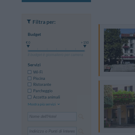
Filtra per:
Budget
€ 0
> 150
Il budget è giornaliero per camera
Servizi
Wi-Fi
Piscina
Ristorante
Parcheggio
Accetta animali
Mostra più servizi