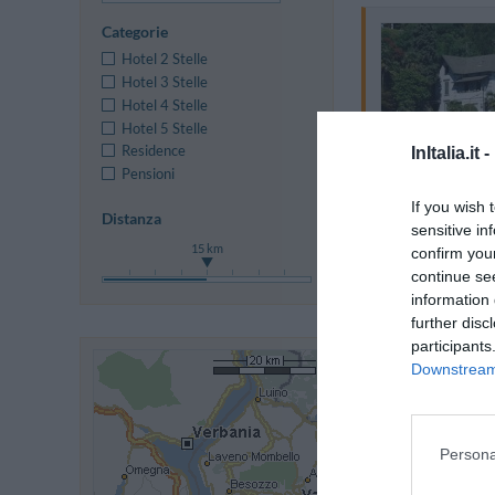
Categorie
Hotel 2 Stelle
Hotel 3 Stelle
Hotel 4 Stelle
Hotel 5 Stelle
Residence
InItalia.it -
Pensioni
If you wish 
Distanza
sensitive in
15 km
confirm you
continue se
information 
further disc
participants
Downstream 
Persona