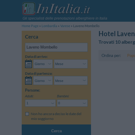
Gli specialisti delle prenotazioni alberghiere in Italia
Home Page
Lombardia
Varese
Laveno Mombello
Hotel Lave
Cerca
Trovati 10 alberg
Ordina per:
Popo
Data di arrivo:
Data di partenza:
Persone:
Adulti:
Bambini:
Non ho ancora deciso le date del
mio soggiorno
Cerca