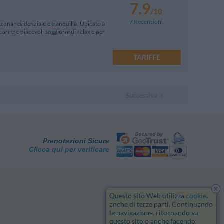
7.9
/10
7 Recensioni
zona residenziale e tranquilla. Ubicato a
scorrere piacevoli soggiorni di relax e per
TARIFFE
Successiva
Prenotazioni Sicure
Clicca qui per verificare
x
Questo sito Web utilizza
cookie
,
anche di terze parti. Continuando
la navigazione, ritornando su
questo sito o anche facendo