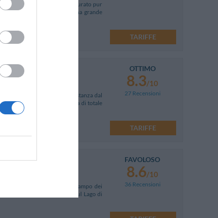
ecentemente ampliato e ristrutturato pur
. A disposizione degli ospiti una grande
TARIFFE
OTTIMO
8.3
/10
27 Recensioni
dida zona collinare a breve distanza dal
uzione ideale per una vacanza di totale
TARIFFE
FAVOLOSO
8.6
/10
36 Recensioni
da Varese, dal Parco Naturale "Campo dei
offre uno splendido scenario sul Lago di