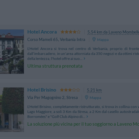
Hotel Ancora
5.54 km da Laveno Mombell
Corso Mameli 65
,
Verbania Intra
Mappa
L'Hotel Ancora si trova nel centro di Verbania, proprio di fron
dall’imbarcadero, in un'area attorniata da 350 negozi e da ottimi risto
della lentezza, l'hotel offre ai suo...
Ultima struttura prenotata
Hotel Brisino
5.21 km
Via Per Magognino 2
,
Stresa
Mappa
L'Hotel Brisino, completamente ristrutturato, si trova in collina con
Lago Maggiore, a soli 3 Km da Stresa, a 2 Km dal casello autostradal
Borromées" e "Golf Club Alpino di...
La soluzione più vicina per il tuo soggiorno a Laveno 