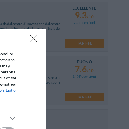
ECCELLENTE
9.3
/10
23 Recensioni
za sia dal centro di Baveno che dal centro
menticabile sull'Isola Bella e sull'Isola dei
TARIFFE
sonal or
ection to
BUONO
ou may
7.6
/10
 personal
149 Recensioni
al Lago Maggiore, a soli 5 km da Stresa, a
out of the
dal centro di Milano. La struttura dispone
 downstream
B’s List of
en 149!
TARIFFE