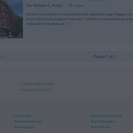
Via Verbano 1
,
Arona
Mappa
L'Hotel Concorde si trova ad Arona sullo splendido Lago Maggiore in 
breve distanza da negozi e ristoranti, l'hotel è la scelta ideale per tra
visitare le rinomate locali...
Pagina 1 di 1
e
Giudizi degli Ospiti
Mappe e Itinerari
Note Legali
Domande e Risposte
Area Prenotazioni
Area Albergatori
Area Agenzie
Area Affiliati