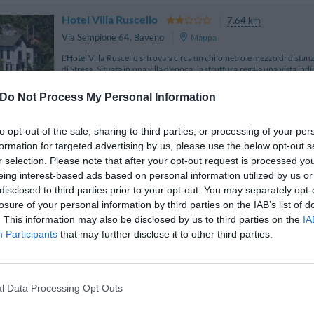
Hotel Villa Ruscello
7.64 km
Via Sempione 64
,
Baveno
Mappa
L'Hotel Villa Ruscello si trova a circa un chilometro e mezzo di distan
di Stresa. Situata in una villa d'epoca, la struttura regala una vista indi
Pescatori. L'alber...
Do Not Process My Personal Information
to opt-out of the sale, sharing to third parties, or processing of your per
formation for targeted advertising by us, please use the below opt-out s
Hotel Milano
7.12 km
r selection. Please note that after your opt-out request is processed y
Via Sempione 4
,
Belgirate
Mappa
eing interest-based ads based on personal information utilized by us or
L'Hotel Milano è situato a Belgirate in posizione panoramica rispetto 
disclosed to third parties prior to your opt-out. You may separately opt-
34 km da Malpensa, a 50 minuti dalla Polo fieristico di Rho e a 1 ora 
losure of your personal information by third parties on the IAB’s list of
di una meravigliosa terrazza...
. This information may also be disclosed by us to third parties on the
IA
La struttura vicino Laveno Mombello con più giudizi, b
Participants
that may further disclose it to other third parties.
Hotel Moderno
9.26 km
l Data Processing Opt Outs
Via Tresoldi Lorini 1
,
Premeno
Mappa