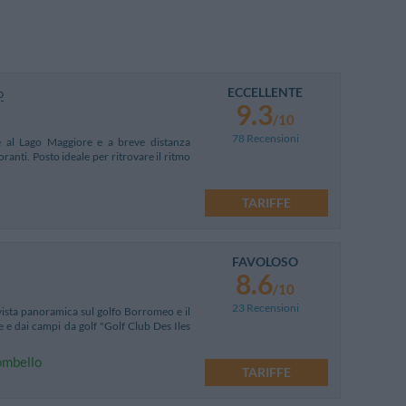
ECCELLENTE
o
9.3
/10
78 Recensioni
te al Lago Maggiore e a breve distanza
ranti. Posto ideale per ritrovare il ritmo
TARIFFE
FAVOLOSO
8.6
/10
23 Recensioni
 vista panoramica sul golfo Borromeo e il
e e dai campi da golf "Golf Club Des Iles
Mombello
TARIFFE