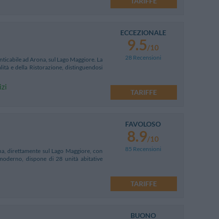
TARIFFE
ECCEZIONALE
9.5
/10
28 Recensioni
enticabile ad Arona, sul Lago Maggiore. La
lità e della Ristorazione, distinguendosi
izi
TARIFFE
FAVOLOSO
8.9
/10
85 Recensioni
a, direttamente sul Lago Maggiore, con
 moderno, dispone di 28 unità abitative
TARIFFE
BUONO