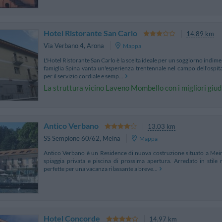
Hotel Ristorante San Carlo
14.89 km
Via Verbano 4
,
Arona
Mappa
L'Hotel Ristorante San Carlo è la scelta ideale per un soggiorno indim
famiglia Spina vanta un'esperienza trentennale nel campo dell'ospita
per il servizio cordiale e semp...
La struttura vicino Laveno Mombello con i migliori giud
Antico Verbano
13.03 km
SS Sempione 60/62
,
Meina
Mappa
Antico Verbano è un Residence di nuova costruzione situato a Mein
spiaggia privata e piscina di prossima apertura. Arredato in stile
perfette per una vacanza rilassante a breve...
Hotel Concorde
14.97 km