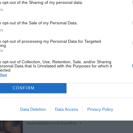
o opt-out of the Sharing of my personal data.
Situato a Premeno, vicino alla Val Grande, l'hotel Moderno è stato r
mantenendo intatti il fascino ed il calore dell'antica Villa D'Epoca
In
terrazza esposta al sole dove poters...
o opt-out of the Sale of my Personal Data.
In
to opt-out of processing my Personal Data for Targeted
Hotel Lo Scoiattolo
10.48 km
ing.
via per Nebbiuno 8
,
Massino Visconti
Mappa
In
L'Hotel Lo Scoiattolo è una moderna costruzione situata in una splen
o opt-out of Collection, Use, Retention, Sale, and/or Sharing
Lago Maggiore. Completamente immerso nel verde, costituisce la sol
ersonal Data that Is Unrelated with the Purposes for which it
relax a contatto con la natura. La s...
lected.
Out
CONFIRM
Hotel Bel Sit
10.87 km
viale G. Borghi 28
,
Comerio
Mappa
Data Deletion
Data Access
Privacy Policy
L´Hotel Bel Sit è situato in una posizione invidiabile, a pochi km 
Fiori", dal Lago Maggiore e dalla Svizzera. La sua vista panoramica 
Varese ed uno scorcio di quelli di...