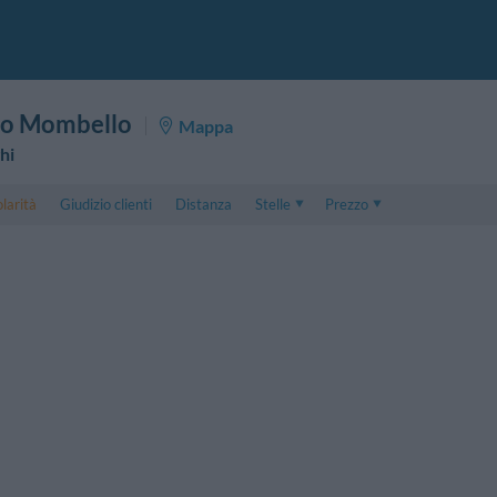
no Mombello
Mappa
hi
larità
Giudizio clienti
Distanza
Stelle
Prezzo
Prezzo
5 . . 1
Prezzo Camera Doppia
1 . . 5
Prezzo Camera Tripla