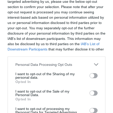
0 Recensioni
targeted advertising by us, please use the below opt-out
section to confirm your selection. Please note that after your
TARIFFE
opt-out request is processed you may continue seeing
interest-based ads based on personal information utilized by
Le Sodole Country Resort & Golf
us or personal information disclosed to third parties prior to
17.13 km
dal centro
your opt-out. You may separately opt-out of the further
Eccezionale
10
/10
disclosure of your personal information by third parties on the
IAB’s list of downstream participants. This information may
also be disclosed by us to third parties on the
IAB’s List of
TARIFFE
Downstream Participants
that may further disclose it to other
third parties.
Villa Maria
16.29 km
dal centro
Personal Data Processing Opt Outs
0 Recensioni
I want to opt-out of the Sharing of my
personal data.
TARIFFE
Opted In
I want to opt-out of the Sale of my
Hotel La Pace
Personal Data.
Opted In
16.06 km
dal centro
I want to opt-out of processing my
Buono
7.3
/10
Personal Data for Targeted Advertising.