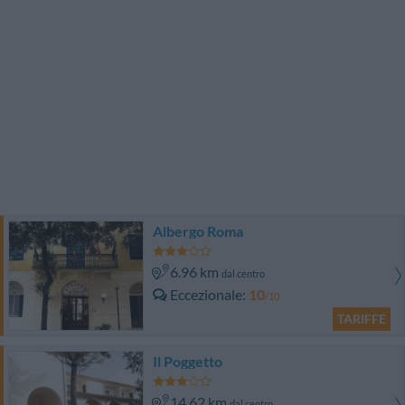
Albergo Roma
6.96 km
dal centro
Eccezionale
10
/10
TARIFFE
Il Poggetto
14.62 km
dal centro