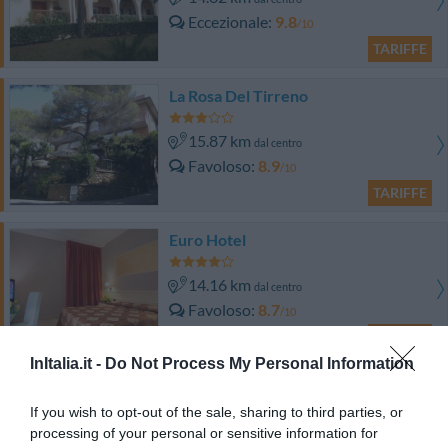
Eccezionale
9.8
/10
TARIFFE
La Rosa Del Tirreno
15.87 km
dal centro
Favoloso
8.9
/10
TARIFFE
Euro Hotel
14.16 km
dal centro
Favoloso
8.7
/10
TARIFFE
InItalia.it -
Do Not Process My Personal Information
Hotel Baia del Sorriso
If you wish to opt-out of the sale, sharing to third parties, or
16.45 km
dal centro
processing of your personal or sensitive information for