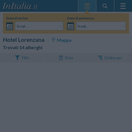
Home Page
Data di arrivo:
Data di partenza:
Le mie Prenotazioni
Scegli...
Scegli...
InItalia Club
Adulti:
Non ho ancora deciso le date del mio soggiorno
Bambini:
CERCA
Hotel Lorenzana
Mappa
Lingua
Trovati 14 alberghi
Ordina per
Filtri
Date