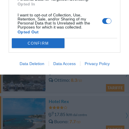
Opted In
TARIFFE
I want to opt-out of Collection, Use,
Borgo Di Alica
Retention, Sale, and/or Sharing of my
Personal Data that Is Unrelated with the
Purposes for which it was collected.
16.86 km
Opted Out
dal centro
0 Recensioni
CONFIRM
TARIFFE
Hotel Gran Duca
Data Deletion
Data Access
Privacy Policy
18.54 km
dal centro
Ottimo
8.3
/10
TARIFFE
Hotel Rex
17.85 km
dal centro
Buono
7.7
/10