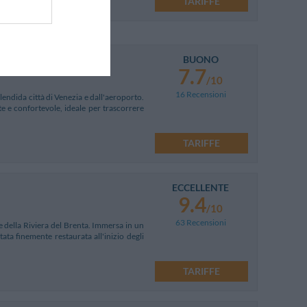
TARIFFE
BUONO
7.7
/10
16 Recensioni
plendida città di Venezia e dall'aeroporto.
e e confortevole, ideale per trascorrere
TARIFFE
ECCELLENTE
9.4
/10
63 Recensioni
e della Riviera del Brenta. Immersa in un
ata finemente restaurata all'inizio degli
TARIFFE