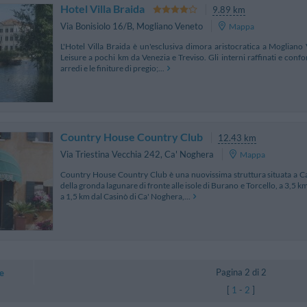
Hotel Villa Braida
9.89 km
Via Bonisiolo 16/B
,
Mogliano Veneto
Mappa
L'Hotel Villa Braida è un'esclusiva dimora aristocratica a Mogliano 
Leisure a pochi km da Venezia e Treviso. Gli interni raffinati e confor
arredi e le finiture di pregio;...
Country House Country Club
12.43 km
Via Triestina Vecchia 242
,
Ca' Noghera
Mappa
Country House Country Club è una nuovissima struttura situata a C
della gronda lagunare di fronte alle isole di Burano e Torcello, a 3,5 
a 1,5 km dal Casinò di Ca' Noghera,...
Pagina 2 di 2
e
[
1
-
2
]