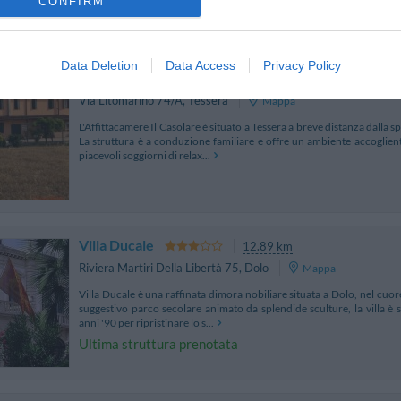
CONFIRM
ARIFFE PRIVATE InItalia Club!
Data Deletion
Data Access
Privacy Policy
Affittacamere Il Casolare
9.61 km
Via Litomarino 74/A
,
Tessera
Mappa
L'Affittacamere Il Casolare è situato a Tessera a breve distanza dalla s
La struttura è a conduzione familiare e offre un ambiente accoglient
piacevoli soggiorni di relax...
Villa Ducale
12.89 km
Riviera Martiri Della Libertà 75
,
Dolo
Mappa
Villa Ducale è una raffinata dimora nobiliare situata a Dolo, nel cuor
suggestivo parco secolare animato da splendide sculture, la villa è st
anni '90 per ripristinare lo s...
Ultima struttura prenotata