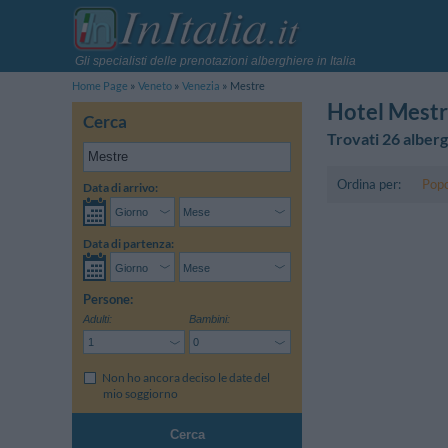
Gli specialisti delle prenotazioni alberghiere in Italia
Home Page
Veneto
Venezia
Mestre
Hotel Mest
Cerca
Trovati 26 alberg
Ordina per:
Popo
Data di arrivo:
Data di partenza:
Persone:
Adulti:
Bambini:
Non ho ancora deciso le date del
mio soggiorno
Cerca