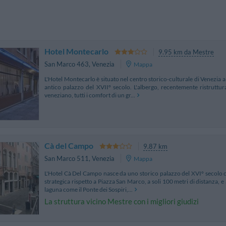
Hotel Montecarlo
9.95 km da Mestre
San Marco 463
,
Venezia
Mappa
L'Hotel Montecarlo è situato nel centro storico-culturale di Venezia a
antico palazzo del XVII° secolo. L'albergo, recentemente ristruttu
veneziano, tutti i comfort di un gr...
Cà del Campo
9.87 km
San Marco 511
,
Venezia
Mappa
L'Hotel Cà Del Campo nasce da uno storico palazzo del XVI° secolo 
strategica rispetto a Piazza San Marco, a soli 100 metri di distanza, e 
laguna come il Ponte dei Sospiri,...
La struttura vicino Mestre con i migliori giudizi