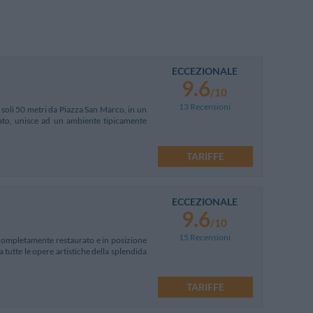
ECCEZIONALE
9.6
/10
13 Recensioni
 soli 50 metri da Piazza San Marco, in un
rato, unisce ad un ambiente tipicamente
TARIFFE
ECCEZIONALE
9.6
/10
15 Recensioni
completamente restaurato e in posizione
a tutte le opere artistiche della splendida
TARIFFE