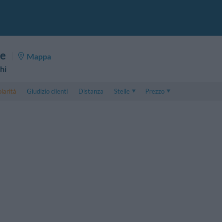
re
Mappa
hi
larità
Giudizio clienti
Distanza
Stelle
Prezzo
Prezzo
5 . . 1
Prezzo Camera Doppia
1 . . 5
Prezzo Camera Tripla