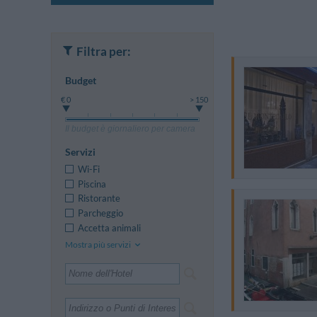
Filtra per:
Budget
€ 0
> 150
Il budget è giornaliero per camera
Servizi
Wi-Fi
Piscina
Ristorante
Parcheggio
Accetta animali
Mostra più servizi