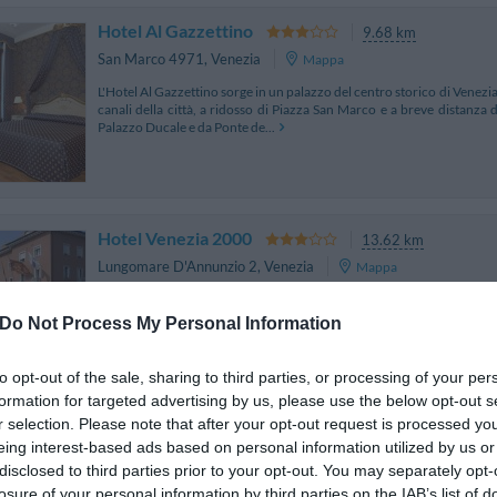
Hotel Al Gazzettino
9.68 km
San Marco 4971
,
Venezia
Mappa
L'Hotel Al Gazzettino sorge in un palazzo del centro storico di Venezia,
canali della città, a ridosso di Piazza San Marco e a breve distanza 
Palazzo Ducale e da Ponte de...
Hotel Venezia 2000
13.62 km
Lungomare D'Annunzio 2
,
Venezia
Mappa
L'Hotel Venezia 2000 sorge dalla ristrutturazione di uno storico 
D'Annunzio, in posizione privilegiata rispetto al centro e al Bacino
Do Not Process My Personal Information
vista su Venezia (da cui dista 15 minuti...
to opt-out of the sale, sharing to third parties, or processing of your per
formation for targeted advertising by us, please use the below opt-out s
r selection. Please note that after your opt-out request is processed y
Suite in Venice Ai Carmini
eing interest-based ads based on personal information utilized by us or
9.06 km
disclosed to third parties prior to your opt-out. You may separately opt-
Dorsoduro 2604
,
Venezia
Mappa
losure of your personal information by third parties on the IAB’s list of