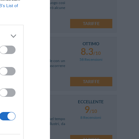
 residenza della famiglia Moro, luogo così
B’s List of
” perché molto probabilmente ispirò alcune
TARIFFE
OTTIMO
8.3
/10
58 Recensioni
da città di Venezia (raggiungibile con un
viera del Brenta. Ideale per trascorrere
TARIFFE
ECCELLENTE
9
/10
8 Recensioni
costruita nel 1743 e rinnovata nel tempo
a, ha accolto numerosi ospiti illustri, da