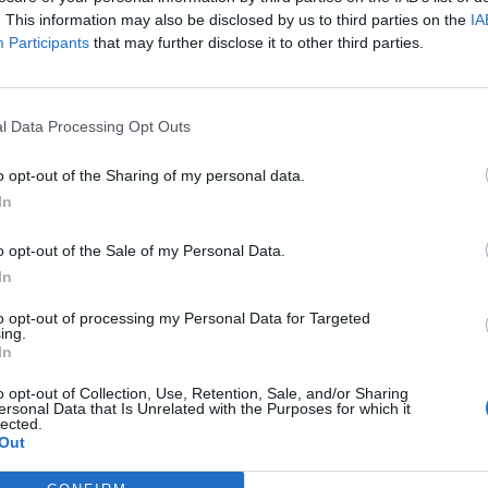
Suite in Venice ai Carmini si trova in un antico palazzo di fianco alla
. This information may also be disclosed by us to third parties on the
IA
ricco di storia e cultura tanto da essere noto come la “Casa di Otello
Participants
that may further disclose it to other third parties.
delle ambientazioni del capo...
l Data Processing Opt Outs
Hotel Palladio
6.75 km
o opt-out of the Sharing of my personal data.
Via Malcontenta 40
,
Marghera
Mappa
In
L'Hotel Palladio si trova a Marghera, a breve distanza dalla splendi
comodo servizio navetta gratuito), a soli 7 km dalla suggestiva Ri
piacevoli soggiorni di relax e confor...
o opt-out of the Sale of my Personal Data.
In
to opt-out of processing my Personal Data for Targeted
ing.
In
Villa Condulmer
9.57 km
Via Preganziol 1
,
Mogliano Veneto
Mappa
o opt-out of Collection, Use, Retention, Sale, and/or Sharing
ersonal Data that Is Unrelated with the Purposes for which it
Villa Condulmer è una raffinata dimora storica di Mogliano Veneto, 
lected.
per offrire il massimo nel campo dell'ospitalità. Elegante ed esclusiv
Out
Giuseppe Verdi nel 1853, al Presi...