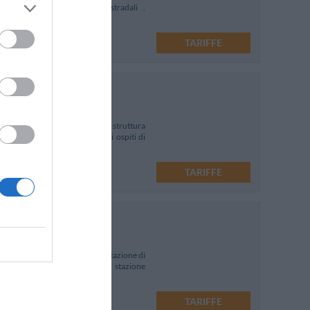
e dai principali snodi autostradali .
TARIFFE
'Art Street Hotel è una piccola struttura
zione favorevole permette agli ospiti di
TARIFFE
i da Piazza Garibaldi e dalla stazione di
 piazza storica e vicina alla stazione
TARIFFE