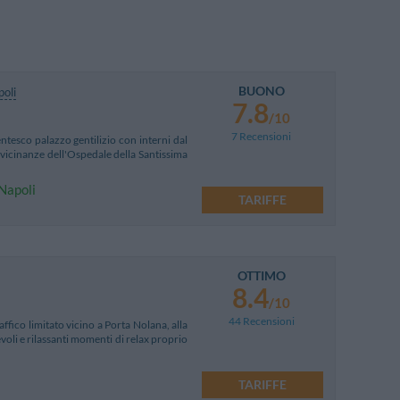
BUONO
oli
7.8
/10
7 Recensioni
tesco palazzo gentilizio con interni dal
vicinanze dell'Ospedale della Santissima
 Napoli
TARIFFE
OTTIMO
8.4
/10
44 Recensioni
ffico limitato vicino a Porta Nolana, alla
voli e rilassanti momenti di relax proprio
TARIFFE