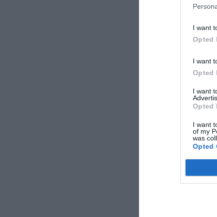
Persona
I want t
Opted 
I want t
Opted 
I want 
Advertis
Opted 
I want t
of my P
was col
Opted 