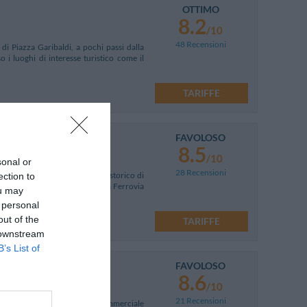
OTTIMO
8.2
/10
48 Recensioni
di Piazza Garibaldi, a pochi passi dalla
 i luoghi di interesse turistico come il
TARIFFE
FAVOLOSO
8.5
/10
sonal or
28 Recensioni
sco nelle vicinanze del centro storico di
ection to
 metropolitana e da quella della Ferrovia
ou may
 personal
out of the
TARIFFE
 downstream
B’s List of
FAVOLOSO
8.6
/10
21 Recensioni
li, in prossimità della zona commerciale