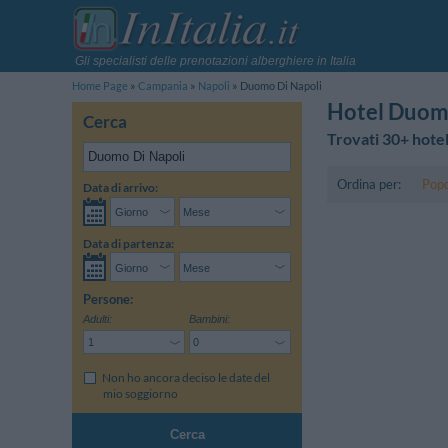
Gli specialisti delle prenotazioni alberghiere in Italia
Home Page
Campania
Napoli
Duomo Di Napoli
Hotel Duomo
Cerca
Trovati 30+ hotel
Ordina per:
Popo
Data di arrivo:
Data di partenza:
Persone:
Adulti:
Bambini:
Non ho ancora deciso le date del
mio soggiorno
Cerca