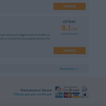
TARIFFE
OTTIMO
8.1
/10
15 Recensioni
per piacevoli viaggi turistici e d'affari in
ito da un comfort di nuova generazione che
TARIFFE
Successiva
Prenotazioni Sicure
Clicca qui per verificare