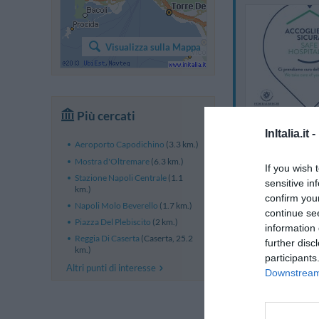
Visualizza sulla Mappa
Più cercati
InItalia.it -
Aeroporto Capodichino
(3.3 km.)
Mostra d'Oltremare
(6.3 km.)
If you wish 
Stazione Napoli Centrale
(1.1
sensitive in
km.)
confirm you
Napoli Molo Beverello
(1.7 km.)
continue se
Piazza Del Plebiscito
(2 km.)
information 
Reggia Di Caserta
(Caserta, 25.2
further disc
km.)
participants
Altri punti di interesse
Downstream 