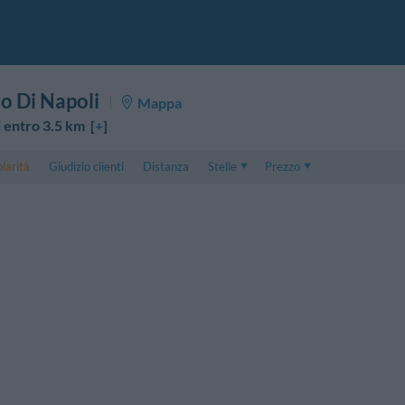
 Di Napoli
Mappa
 entro 3.5 km [
+
]
larità
Giudizio clienti
Distanza
Stelle
Prezzo
Prezzo
5 . . 1
Prezzo Camera Doppia
1 . . 5
Prezzo Camera Tripla