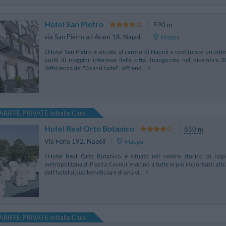
Hotel San Pietro
590 m
via San Pietro ad Aram 18
,
Napoli
Mappa
L'Hotel San Pietro è situato al centro di Napoli e costituisce un'o
punti di maggior interesse della città. Inaugurato nel dicembre 20
l'efficienza del "Grand hotel", offrend...
ARIFFE PRIVATE InItalia Club!
Hotel Real Orto Botanico
850 m
Via Foria 192
,
Napoli
Mappa
L'Hotel Real Orto Botanico è situato nel centro storico di Napo
metropolitana di Piazza Cavour e vicino a tutte le più importanti attra
dell'hotel si può beneficiare di una vi...
ARIFFE PRIVATE InItalia Club!