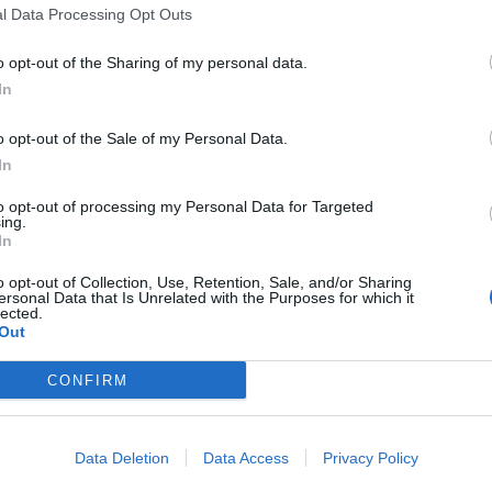
dello shopping, e a breve distanza dalla Stazione ferroviaria 
l Data Processing Opt Outs
Completamente ristrutturato nel 2002, l'hotel...
o opt-out of the Sharing of my personal data.
In
Art Street Hotel
o opt-out of the Sale of my Personal Data.
730 m
In
Via Cesare Rosaroll 6
,
Napoli
Mappa
Situato nel centro di Napoli, a pochi passi dalla Metro dell'arte, l
to opt-out of processing my Personal Data for Targeted
arredata con design moderno e dotata di tutti i comfort. La sua posi
ing.
visitare Pompei, Ercolano e Sorren...
In
o opt-out of Collection, Use, Retention, Sale, and/or Sharing
ersonal Data that Is Unrelated with the Purposes for which it
lected.
Out
Orsa Maggiore
690 m
Corso Umberto I 377
,
Napoli
Mappa
CONFIRM
L'Hotel Orsa Maggiore è una struttura moderna e colorata a pochi pass
Napoli Centrale. La sua posizione centrale, sulla soglia di una
metropolitana, permette agli ospiti dell'O...
Data Deletion
Data Access
Privacy Policy