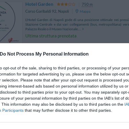
Hotel Garden
750 m
Corso Garibaldi 92
,
Napoli
Mappa
L'Hotel Garden di Napoli gode di una posizione ottimale nei pressi 
Stazione Centrale e dai vari collegamenti (bus, metropolitana) verso
Palazzo Reale o il Museo Nazionale....
Ultima struttura prenotata
Do Not Process My Personal Information
Best Western Hotel Plaza
810 m
Piazza Principe Umberto 23
,
Napoli
Mappa
to opt-out of the sale, sharing to third parties, or processing of your per
Il Best Western Hotel Plaza sorge all'interno di un palazzo ottocente
formation for targeted advertising by us, please use the below opt-out s
Napoli, a soli 200 metri dalla Stazione Centrale, dalla stazione della
r selection. Please note that after your opt-out request is processed y
Circumvesuviana. Inaugurato ne...
eing interest-based ads based on personal information utilized by us or
disclosed to third parties prior to your opt-out. You may separately opt-
losure of your personal information by third parties on the IAB’s list of
. This information may also be disclosed by us to third parties on the
IA
Participants
that may further disclose it to other third parties.
Hotel Siri
690 m
Via Nicola Mignogna 15
,
Napoli
Mappa
L'Hotel Siri è un accogliente albergo situato in pieno centro a Napo