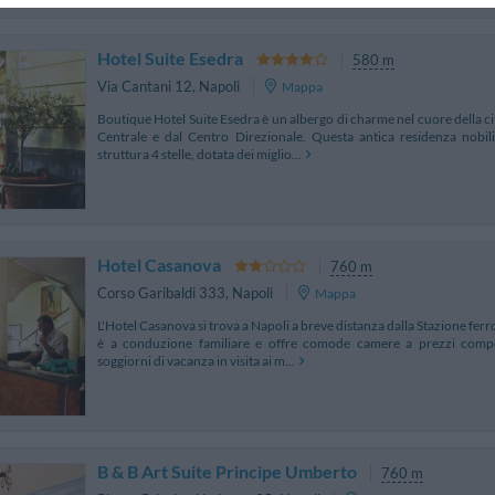
Hotel Suite Esedra
580 m
Via Cantani 12
,
Napoli
Mappa
Boutique Hotel Suite Esedra è un albergo di charme nel cuore della cit
Centrale e dal Centro Direzionale. Questa antica residenza nobili
struttura 4 stelle, dotata dei miglio...
Hotel Casanova
760 m
Corso Garibaldi 333
,
Napoli
Mappa
L'Hotel Casanova si trova a Napoli a breve distanza dalla Stazione ferro
è a conduzione familiare e offre comode camere a prezzi competi
soggiorni di vacanza in visita ai m...
B & B Art Suite Principe Umberto
760 m