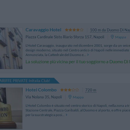
Caravaggio Hotel
100 m da Duomo Di Nap
Piazza Cardinale Sisto Riario Sforza 157
,
Napoli
Mappa
L'Hotel Caravaggio, inaugurato nel dicembre 2001, sorge da un seicen
design moderno, situato nel Centro antico di Napoli nelle immediate 
Annunziata, la Cattedrale del Duomo e...
La soluzione più vicina per il tuo soggiorno a Duomo Di
ARIFFE PRIVATE InItalia Club!
Hotel Colombo
720 m
Via Nolana 35
,
Napoli
Mappa
L'Hotel Colombo è situato nel centro storico di Napoli, nella zona a tra
Stazione Centrale, Piazza Garibaldi, al Duomo e al porto, e offre piace
per la sua strategica posi...