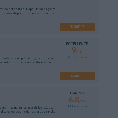
orico della città di Napoli in un elegante
frescata e dispone di spaziose e luminose
TARIFFE
ECCELLENTE
9
/10
18 Recensioni
 una delle zone più prestigiose di Napoli,
restauro, la villa si caratterizza per il
TARIFFE
CARINO
6.8
/10
24 Recensioni
hi di maggiore interesse della città, a soli
litana, e a 500 mt dall'autostrada. Nelle