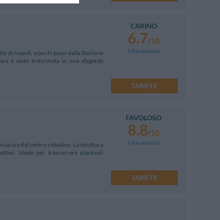
CARINO
6.7
/10
6 Recensioni
tà di Napoli, a pochi passi dalla Stazione
are è stata traformata in una elegante
TARIFFE
FAVOLOSO
8.8
/10
9 Recensioni
viaria e dal centro cittadino. La struttura
tivi. Ideale per trascorrere piacevoli
TARIFFE