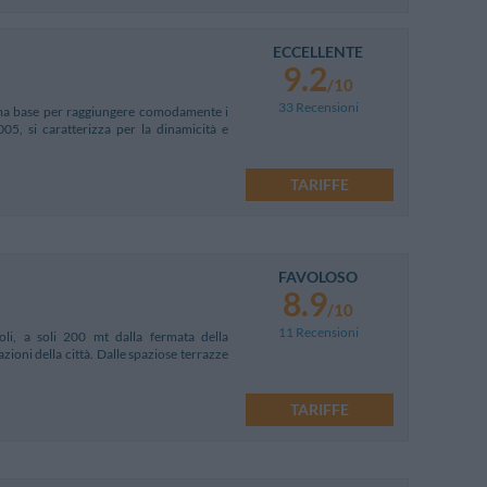
ECCELLENTE
9.2
/10
33 Recensioni
ttima base per raggiungere comodamente i
05, si caratterizza per la dinamicità e
TARIFFE
FAVOLOSO
8.9
/10
11 Recensioni
li, a soli 200 mt dalla fermata della
zioni della città. Dalle spaziose terrazze
TARIFFE