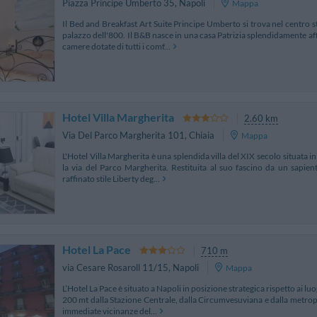
Piazza Principe Umberto 35
,
Napoli
Mappa
Il Bed and Breakfast Art Suite Principe Umberto si trova nel centro st
palazzo dell'800. Il B&B nasce in una casa Patrizia splendidamente af
camere dotate di tutti i comf...
Hotel Villa Margherita
2.60 km
Via Del Parco Margherita 101
,
Chiaia
Mappa
L'Hotel Villa Margherita è una splendida villa del XIX secolo situata in
la via del Parco Margherita. Restituita al suo fascino da un sapiente 
raffinato stile Liberty deg...
Hotel La Pace
710 m
via Cesare Rosaroll 11/15
,
Napoli
Mappa
L’Hotel La Pace è situato a Napoli in posizione strategica rispetto ai luog
200 mt dalla Stazione Centrale, dalla Circumvesuviana e dalla metropo
immediate vicinanze del...