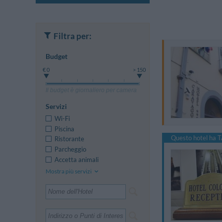
Filtra per:
Budget
€ 0
> 150
Il budget è giornaliero per camera
Servizi
Wi-Fi
Piscina
Questo hotel ha T
Ristorante
Parcheggio
Accetta animali
Mostra più servizi