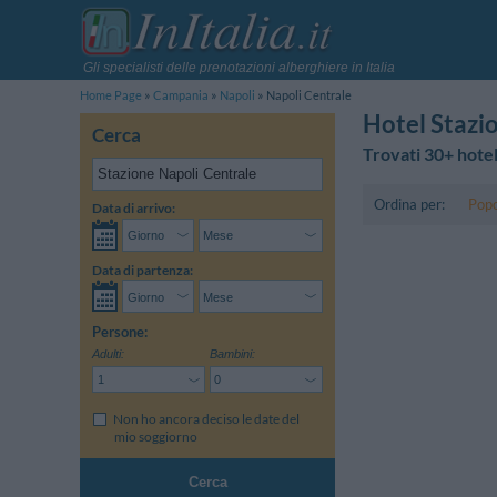
Gli specialisti delle prenotazioni alberghiere in Italia
Home Page
Campania
Napoli
Napoli Centrale
Hotel Stazi
Cerca
Trovati 30+ hotel
Ordina per:
Popo
Data di arrivo:
Data di partenza:
Persone:
Adulti:
Bambini:
Non ho ancora deciso le date del
mio soggiorno
Cerca