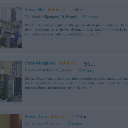
Hotel Siri
460 m
Via Nicola Mignogna 15
,
Napoli
Mappa
L'Hotel Siri è un accogliente albergo situato in pieno centro a Napo
dello shopping, e a breve distanza dalla Stazione ferroviaria 
Completamente ristrutturato nel 2002, l'hotel...
Orsa Maggiore
450 m
Corso Umberto I 377
,
Napoli
Mappa
L'Hotel Orsa Maggiore è una struttura moderna e colorata a pochi pass
Napoli Centrale. La sua posizione centrale, sulla soglia di una
metropolitana, permette agli ospiti dell'O...
Hotel Zara
250 m
Via Firenze 81
,
Napoli
Mappa