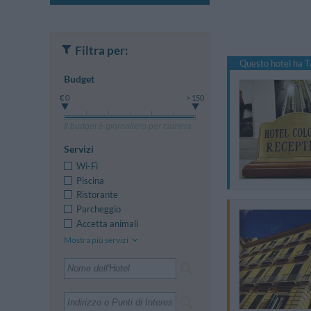
Filtra per:
Questo hotel ha T
Budget
€ 0
> 150
Il budget è giornaliero per camera
Servizi
Wi-Fi
Piscina
Ristorante
Parcheggio
Accetta animali
Mostra più servizi