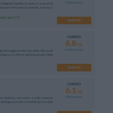
73 Recensioni
vilegiata rispetto al centro e ai punti di
 Stazione Ferroviaria Centrale, e vicino a
dizi, ben 73!
TARIFFE
CARINO
6.8
/10
24 Recensioni
hi di maggiore interesse della città, a soli
litana, e a 500 mt dall'autostrada. Nelle
TARIFFE
CARINO
6.1
/10
4 Recensioni
ca distanza dal centro e dalla stazione
l'eleganza e alla cordialità del suo staff,