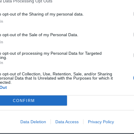
l Data Processing Opt Outs
visitare Pompei, Ercolano e Sorren...
o opt-out of the Sharing of my personal data.
In
Hotel Vergilius Billia
300 m
o opt-out of the Sale of my Personal Data.
Via Giuseppe Pica 2/16
,
Napoli
Mappa
In
L'Hotel Vergilius Billia è un elegante albergo nel cuore di Napoli, ideale 
qualsiasi periodo dell'anno. Lo stile raffinato delle camere è arricch
to opt-out of processing my Personal Data for Targeted
ing.
garantisce la soddisf...
In
o opt-out of Collection, Use, Retention, Sale, and/or Sharing
ersonal Data that Is Unrelated with the Purposes for which it
lected.
B & B Art Suite Principe Umberto
Out
330 m
Piazza Principe Umberto 35
,
Napoli
Mappa
CONFIRM
Il Bed and Breakfast Art Suite Principe Umberto si trova nel centro st
palazzo dell'800. Il B&B nasce in una casa Patrizia splendidamente af
camere dotate di tutti i comf...
Data Deletion
Data Access
Privacy Policy