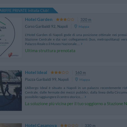
ARIFFE PRIVATE InItalia Club!
Hotel Garden
320 m
Corso Garibaldi 92
,
Napoli
Mappa
L'Hotel Garden di Napoli gode di una posizione ottimale nei pressi 
Stazione Centrale e dai vari collegamenti (bus, metropolitana) verso
Palazzo Reale o il Museo Nazionale....
Ultima struttura prenotata
Hotel Ideal
160 m
Piazza Garibaldi 99
,
Napoli
Mappa
L'Albergo Ideal è situato a Napoli in un palazzo recentemente rist
Centrale, dalle fermate dei mezzi pubblici, dalla linea della Circu
possibile raggiungere il centro storico,...
La soluzione più vicina per il tuo soggiorno a Stazione 
Hotel Casanova
330 m