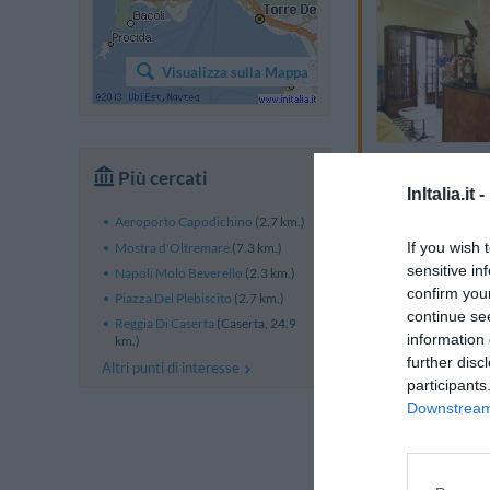
Visualizza sulla Mappa
Più cercati
InItalia.it -
Aeroporto Capodichino
(2.7 km.)
If you wish 
Mostra d'Oltremare
(7.3 km.)
sensitive in
Napoli Molo Beverello
(2.3 km.)
confirm you
Piazza Del Plebiscito
(2.7 km.)
continue se
Reggia Di Caserta
(Caserta, 24.9
information 
km.)
further disc
Altri punti di interesse
participants
Downstream 