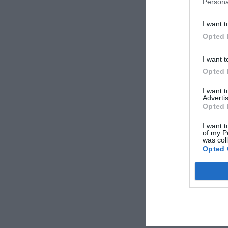
Persona
I want t
Opted 
I want t
Opted 
I want 
Advertis
Opted 
I want t
of my P
was col
Opted 