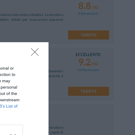
8.8
/10
9 Recensioni
viaria e dal centro cittadino. La struttura
tivi. Ideale per trascorrere piacevoli
TARIFFE
ECCELLENTE
9.2
/10
sonal or
33 Recensioni
ttima base per raggiungere comodamente i
ection to
05, si caratterizza per la dinamicità e
ou may
 personal
TARIFFE
out of the
 downstream
B’s List of
'Art Street Hotel è una piccola struttura
zione favorevole permette agli ospiti di