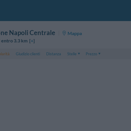
one Napoli Centrale
Mappa
 entro 3.3 km [
+
]
larità
Giudizio clienti
Distanza
Stelle
Prezzo
Prezzo
5 . . 1
Prezzo Camera Doppia
1 . . 5
Prezzo Camera Tripla