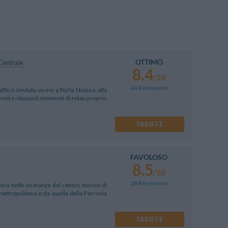
OTTIMO
Centrale
8.4
/10
44 Recensioni
ffico limitato vicino a Porta Nolana, alla
voli e rilassanti momenti di relax proprio
TARIFFE
FAVOLOSO
8.5
/10
28 Recensioni
sco nelle vicinanze del centro storico di
 metropolitana e da quella della Ferrovia
TARIFFE