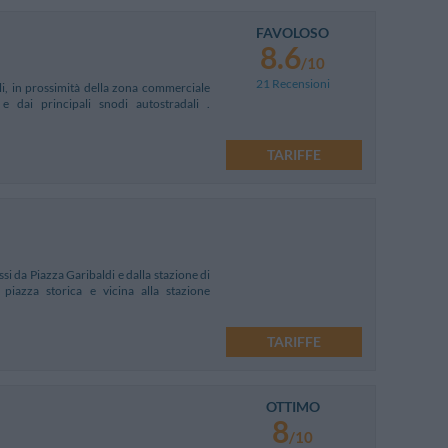
FAVOLOSO
8.6
/10
21 Recensioni
li, in prossimità della zona commerciale
e dai principali snodi autostradali .
TARIFFE
i da Piazza Garibaldi e dalla stazione di
 piazza storica e vicina alla stazione
TARIFFE
OTTIMO
8
/10