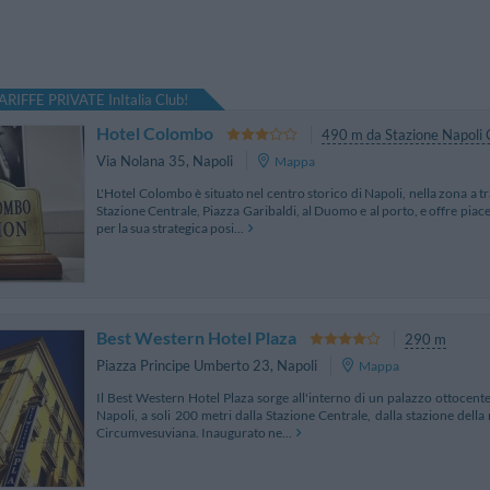
ARIFFE PRIVATE InItalia Club!
Hotel Colombo
490 m da Stazione Napoli 
Via Nolana 35
,
Napoli
Mappa
L'Hotel Colombo è situato nel centro storico di Napoli, nella zona a tra
Stazione Centrale, Piazza Garibaldi, al Duomo e al porto, e offre piace
per la sua strategica posi...
Best Western Hotel Plaza
290 m
Piazza Principe Umberto 23
,
Napoli
Mappa
Il Best Western Hotel Plaza sorge all'interno di un palazzo ottocente
Napoli, a soli 200 metri dalla Stazione Centrale, dalla stazione della
Circumvesuviana. Inaugurato ne...