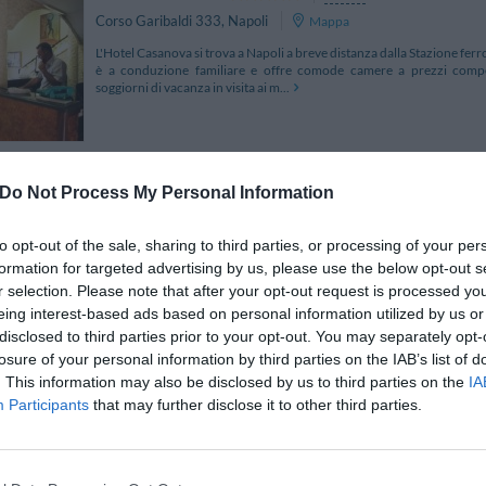
Corso Garibaldi 333
,
Napoli
Mappa
L'Hotel Casanova si trova a Napoli a breve distanza dalla Stazione ferro
è a conduzione familiare e offre comode camere a prezzi competi
soggiorni di vacanza in visita ai m...
Do Not Process My Personal Information
Hotel San Pietro
530 m
via San Pietro ad Aram 18
,
Napoli
Mappa
to opt-out of the sale, sharing to third parties, or processing of your per
L'Hotel San Pietro è situato al centro di Napoli e costituisce un'o
formation for targeted advertising by us, please use the below opt-out s
punti di maggior interesse della città. Inaugurato nel dicembre 20
l'efficienza del "Grand hotel", offrend...
r selection. Please note that after your opt-out request is processed y
eing interest-based ads based on personal information utilized by us or
disclosed to third parties prior to your opt-out. You may separately opt-
losure of your personal information by third parties on the IAB’s list of
. This information may also be disclosed by us to third parties on the
IA
Art Street Hotel
380 m
Participants
that may further disclose it to other third parties.
Via Cesare Rosaroll 6
,
Napoli
Mappa
Situato nel centro di Napoli, a pochi passi dalla Metro dell'arte, l
arredata con design moderno e dotata di tutti i comfort. La sua posi