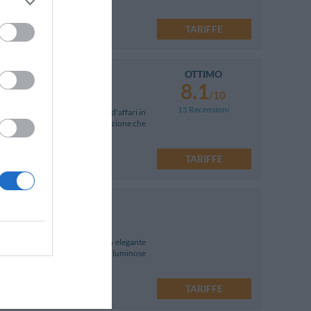
TARIFFE
OTTIMO
8.1
/10
15 Recensioni
per piacevoli viaggi turistici e d'affari in
ito da un comfort di nuova generazione che
TARIFFE
orico della città di Napoli in un elegante
frescata e dispone di spaziose e luminose
TARIFFE