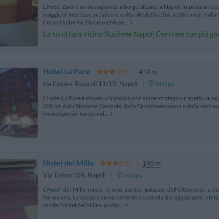
L’Hotel Zara è un accogliente albergo situato a Napoli in posizione pri
maggiore interesse artistico e culturale della città, a 200 metri dalla
Corso Umberto, Duomo e Muse...
La struttura vicino Stazione Napoli Centrale con più giu
Hotel La Pace
410 m
via Cesare Rosaroll 11/15
,
Napoli
Mappa
L’Hotel La Pace è situato a Napoli in posizione strategica rispetto ai luog
200 mt dalla Stazione Centrale, dalla Circumvesuviana e dalla metropo
immediate vicinanze del...
Hotel dei Mille
190 m
Via Torino 108
,
Napoli
Mappa
L'Hotel dei Mille nasce in uno storico palazzo dell'Ottocento a po
ferroviaria. La sua posizione centrale e comoda da raggiungere, unita al
rende l'Hotel dei Mille il punto...