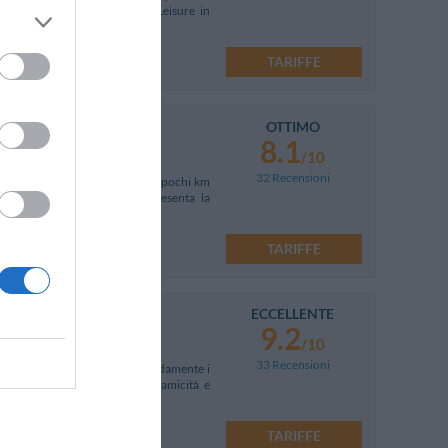
ta per soggiorni Business e Leisure in
TARIFFE
OTTIMO
8.1
/10
32 Recensioni
strategica rispetto al centro, a pochi km
io 2007, l'Hotel Joyful rappresenta la
TARIFFE
ECCELLENTE
9.2
/10
33 Recensioni
ttima base per raggiungere comodamente i
05, si caratterizza per la dinamicità e
TARIFFE