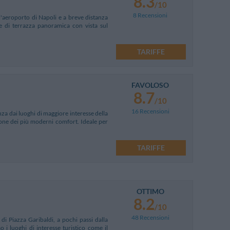
8.3
/10
8 Recensioni
e l'aeroporto di Napoli e a breve distanza
ne di terrazza panoramica con vista sul
TARIFFE
FAVOLOSO
8.7
/10
16 Recensioni
nza dai luoghi di maggiore interesse della
pone dei più moderni comfort. Ideale per
TARIFFE
OTTIMO
8.2
/10
48 Recensioni
di Piazza Garibaldi, a pochi passi dalla
 i luoghi di interesse turistico come il