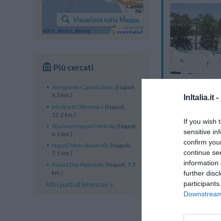
Visualizza sulla Mappa
Più cercati
Aeroporto Capodichino
(Napoli,
6.5 km.)
InItalia.it -
Mostra d'Oltremare
(Napoli,
12.2 km.)
If you wish 
Stazione Napoli Centrale
(Napoli,
sensitive in
6.1 km.)
confirm you
Napoli Molo Beverello
(Napoli,
continue se
7.1 km.)
information 
Piazza Del Plebiscito
(Napoli, 7.5
km.)
further disc
participants
Altri punti di interesse
Downstream 