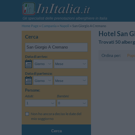
Gli specialisti delle prenotazioni alberghiere in Italia
Home Page
Campania
Napoli
San Giorgio A Cremano
Hotel San G
Cerca
Trovati 50 alberg
Ordina per:
Popo
Data di arrivo:
Data di partenza:
Persone:
Adulti:
Bambini:
Non ho ancora deciso le date del
mio soggiorno
Cerca