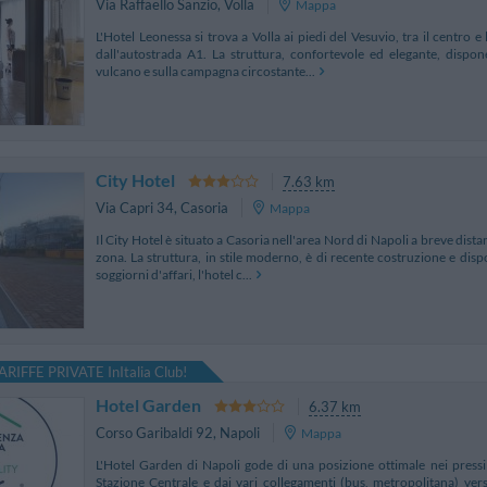
Via Raffaello Sanzio
,
Volla
Mappa
L'Hotel Leonessa si trova a Volla ai piedi del Vesuvio, tra il centro 
dall'autostrada A1. La struttura, confortevole ed elegante, dispo
vulcano e sulla campagna circostante...
City Hotel
7.63 km
Via Capri 34
,
Casoria
Mappa
Il City Hotel è situato a Casoria nell'area Nord di Napoli a breve dista
zona. La struttura, in stile moderno, è di recente costruzione e dis
soggiorni d'affari, l'hotel c...
ARIFFE PRIVATE InItalia Club!
Hotel Garden
6.37 km
Corso Garibaldi 92
,
Napoli
Mappa
L'Hotel Garden di Napoli gode di una posizione ottimale nei pressi 
Stazione Centrale e dai vari collegamenti (bus, metropolitana) verso