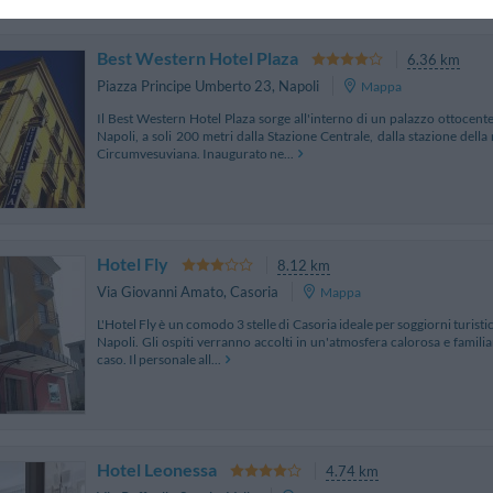
Best Western Hotel Plaza
6.36 km
Piazza Principe Umberto 23
,
Napoli
Mappa
Il Best Western Hotel Plaza sorge all'interno di un palazzo ottocente
Napoli, a soli 200 metri dalla Stazione Centrale, dalla stazione della
Circumvesuviana. Inaugurato ne...
Hotel Fly
8.12 km
Via Giovanni Amato
,
Casoria
Mappa
L'Hotel Fly è un comodo 3 stelle di Casoria ideale per soggiorni turistic
Napoli. Gli ospiti verranno accolti in un'atmosfera calorosa e familiar
caso. Il personale all...
Hotel Leonessa
4.74 km