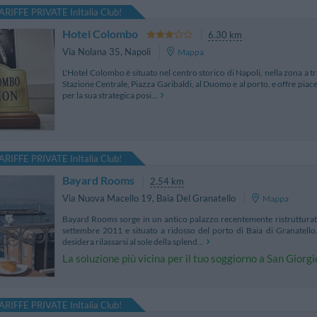
ARIFFE PRIVATE InItalia Club!
Hotel Colombo
6.30 km
Via Nolana 35
,
Napoli
Mappa
L'Hotel Colombo è situato nel centro storico di Napoli, nella zona a tra
Stazione Centrale, Piazza Garibaldi, al Duomo e al porto, e offre piace
per la sua strategica posi...
ARIFFE PRIVATE InItalia Club!
Bayard Rooms
2.54 km
Via Nuova Macello 19
,
Baia Del Granatello
Mappa
Bayard Rooms sorge in un antico palazzo recentemente ristrutturato
settembre 2011 e situato a ridosso del porto di Baia di Granatello.
desidera rilassarsi al sole della splend...
La soluzione più vicina per il tuo soggiorno a San Gior
ARIFFE PRIVATE InItalia Club!