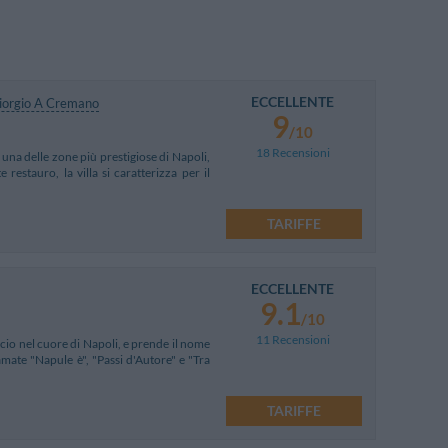
ECCELLENTE
iorgio A Cremano
9
/10
18 Recensioni
 una delle zone più prestigiose di Napoli,
restauro, la villa si caratterizza per il
TARIFFE
ECCELLENTE
9.1
/10
11 Recensioni
icio nel cuore di Napoli, e prende il nome
mate "Napule è", "Passi d'Autore" e "Tra
TARIFFE