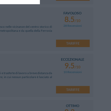
FAVOLOSO
8.5
/10
28 Recensioni
sco nelle vicinanze del centro storico di
 metropolitana e da quella della Ferrovia
TARIFFE
ECCEZIONALE
9.5
/10
10 Recensioni
i e trasferte di lavoro a breve distanza da
e, in cui nessun particolare è lasciato al
TARIFFE
OTTIMO