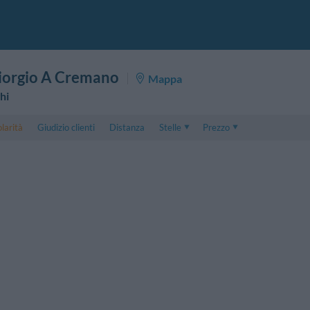
iorgio A Cremano
Mappa
hi
larità
Giudizio clienti
Distanza
Stelle
Prezzo
Prezzo
5 . . 1
Prezzo Camera Doppia
1 . . 5
Prezzo Camera Tripla