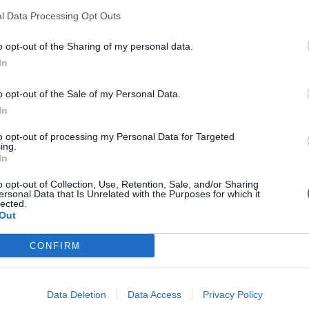
centro storico e a 25 minuti dalla Stazione Centrale. Ottima scel
l Data Processing Opt Outs
qualunque periodo dell'anno, offre camere...
o opt-out of the Sharing of my personal data.
In
Hotel Joyfull
5.21 km
o opt-out of the Sale of my Personal Data.
Via Traccia a Poggioreale 663
,
Napoli
Mappa
In
L'Hotel Joyfull è un nuovissimo albergo situato a Napoli in posizione 
dall'aeroporto e dalla Stazione Centrale. Inaugurato nel Febbra
to opt-out of processing my Personal Data for Targeted
ing.
soluzione ideale per qualsiasi tipo di...
In
o opt-out of Collection, Use, Retention, Sale, and/or Sharing
ersonal Data that Is Unrelated with the Purposes for which it
lected.
Hotel San Pietro
Out
6.43 km
via San Pietro ad Aram 18
,
Napoli
Mappa
CONFIRM
L'Hotel San Pietro è situato al centro di Napoli e costituisce un'o
punti di maggior interesse della città. Inaugurato nel dicembre 20
l'efficienza del "Grand hotel", offrend...
Data Deletion
Data Access
Privacy Policy