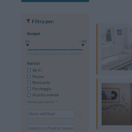
Filtra per:
Budget
€ 0
> 150
Il budget è giornaliero per camera
Servizi
Wi-Fi
Piscina
Ristorante
Parcheggio
Accetta animali
Mostra più servizi