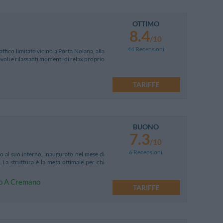
OTTIMO
8.4
/10
44 Recensioni
ffico limitato vicino a Porta Nolana, alla
voli e rilassanti momenti di relax proprio
TARIFFE
BUONO
7.3
/10
6 Recensioni
 al suo interno, inaugurato nel mese di
 La struttura è la meta ottimale per chi
gio A Cremano
TARIFFE