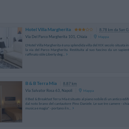
Hotel Villa Margherita
8.78 km da San G
Via Del Parco Margherita 101
,
Chiaia
Mappa
L'Hotel Villa Margherita è una splendida villa del XIX secolo situata in
la via del Parco Margherita. Restituita al suo fascino da un sapiente 
raffinato stile Liberty deg...
B & B Terra Mia
8.87 km
Via Salvator Rosa 63
,
Napoli
Mappa
Il Bed & Breakfast Terra Mia è situato al piano nobile di un antico edif
dal noto brano del cantautore Pino Daniele. Le sue tre camere - chia
musica e magia" - portano il n...