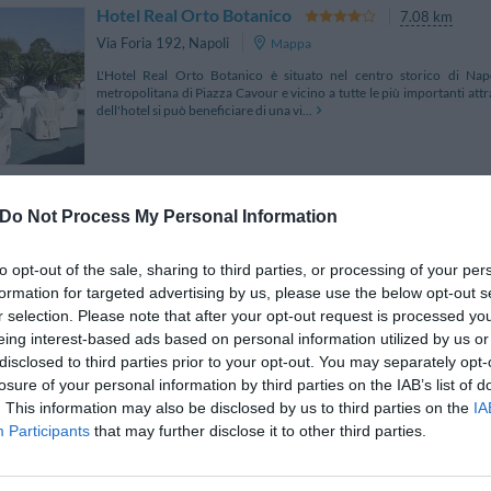
Hotel Real Orto Botanico
7.08 km
Via Foria 192
,
Napoli
Mappa
L'Hotel Real Orto Botanico è situato nel centro storico di Napo
metropolitana di Piazza Cavour e vicino a tutte le più importanti attra
dell'hotel si può beneficiare di una vi...
Do Not Process My Personal Information
Le Cheminée Business
5.43 km
Via Della Stadera 91
,
Napoli
Mappa
to opt-out of the sale, sharing to third parties, or processing of your per
Le Cheminée Business Hotel si trova a Napoli a breve distanza dal
formation for targeted advertising by us, please use the below opt-out s
cittadino. A poche centinaia di metri dal Centro Direzionale di Napoli 
antico palazzo di inizio novecento...
r selection. Please note that after your opt-out request is processed y
eing interest-based ads based on personal information utilized by us or
disclosed to third parties prior to your opt-out. You may separately opt-
losure of your personal information by third parties on the IAB’s list of
. This information may also be disclosed by us to third parties on the
IA
Bovio Suite
7.08 km
Participants
that may further disclose it to other third parties.
Piazza G. Bovio 22
,
Napoli
Mappa
Bovio Suite è situata a Napoli al terzo piano di un imponente palazz