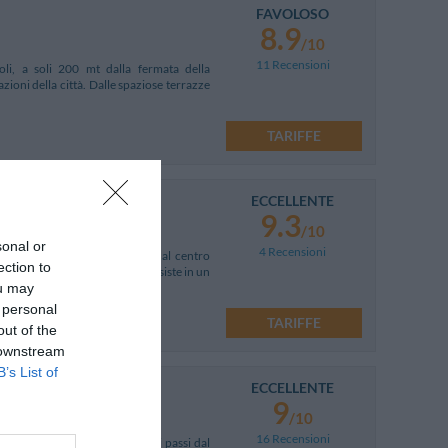
FAVOLOSO
8.9
/10
11 Recensioni
li, a soli 200 mt dalla fermata della
zioni della città. Dalle spaziose terrazze
TARIFFE
ECCELLENTE
9.3
/10
sonal or
4 Recensioni
l'aeroporto di Capodichino e dal centro
ection to
"Le Cheminèe", la struttura consiste in un
ou may
 personal
TARIFFE
out of the
 downstream
B’s List of
ECCELLENTE
9
/10
16 Recensioni
o del primo Novecento, a pochi passi dal