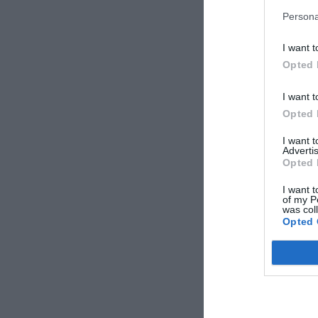
Persona
I want t
Opted 
I want t
Opted 
I want 
Advertis
Opted 
I want t
of my P
was col
Opted 