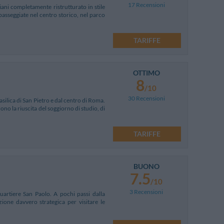
17 Recensioni
ani completamente ristrutturato in stile
passeggiate nel centro storico, nel parco
TARIFFE
OTTIMO
8
/10
30 Recensioni
silica di San Pietro e dal centro di Roma.
cono la riuscita del soggiorno di studio, di
TARIFFE
BUONO
7.5
/10
3 Recensioni
artiere San Paolo. A pochi passi dalla
zione davvero strategica per visitare le