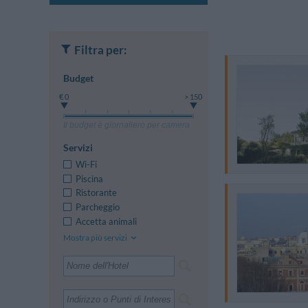
Filtra per:
Budget
€ 0
> 150
Il budget è giornaliero per camera
Servizi
Wi-Fi
Piscina
Ristorante
Parcheggio
Accetta animali
Mostra più servizi