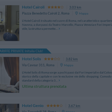
Hotel Cairoli
3.03 km
Piazza Benedetto Cairoli 2
,
Roma
Mappa
L'Hotel Cairoli è situato nel cuore di Roma, nel caratteristico quartier
Navona, a due passi da Teatro Marcello, Piazza Venezia e Fori Imperi
stile, la struttura permette...
ARIFFE PRIVATE InItalia Club!
Hotel Solis
3.82 km
Via Cavour 311
,
Roma
Mappa
L'Hotel Solis di Roma sorge a pochi passi dai Fori imperiali e dal Colo
storico della capitale e con le esclusive vie dello shopping. Comodo e
standard della categoria 3...
Ultima struttura prenotata
Hotel Genio
3.67 km
Via Zanardelli 28
,
Roma
Mappa