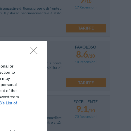
/10
17 Recensioni
iù suggestive di Roma, proprio di fronte a
. Il palazzo neorinascimentale è stato
TARIFFE
FAVOLOSO
8.6
/10
10 Recensioni
do e suggestivo centro storico a breve
sonal or
o. La struttura offre la possibilità di
ection to
ou may
TARIFFE
 personal
out of the
 downstream
ECCELLENTE
B’s List of
9.1
/10
75 Recensioni
reakfast situato a Roma nelle immediate
to dai mezzi pubblici per il centro città,