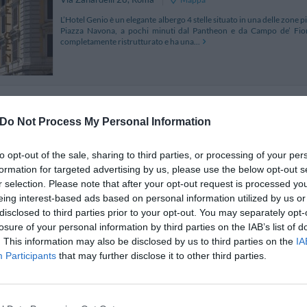
L’Hotel Genio è un elegante albergo 4 stelle situato in una delle zone p
Piazza Navona, a pochi minuti dal Pantheon e da Campo de’ Fiori
completamente ristrutturato e ha una...
Antica Dimora De Michaelis
3.60 km
Do Not Process My Personal Information
Via Dei Coronari 14
,
Roma
Mappa
L'Hotel Antica Dimora De Michaelis si trova a Roma nello splendi
to opt-out of the sale, sharing to third parties, or processing of your per
distanza da Piazza di Spagna, Piazza Navona, Pantheon e San Pietr
formation for targeted advertising by us, please use the below opt-out s
trascorrere un piacevole soggiorno di cultura...
r selection. Please note that after your opt-out request is processed y
eing interest-based ads based on personal information utilized by us or
disclosed to third parties prior to your opt-out. You may separately opt-
losure of your personal information by third parties on the IAB’s list of
Vacanze A Roma Gregorio Vii
3.12 km
. This information may also be disclosed by us to third parties on the
IA
Participants
that may further disclose it to other third parties.
Via Gregorio Vii 278
,
Roma
Mappa
Vacanze a Roma Gregorio VII è un nuovissimo ed elegante Bed and B
vicinanze della Basilica di San Pietro e dei Musei Vaticani. Ben servi
Vacanze a Roma Gregorio VII dispone...