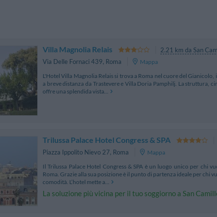
Villa Magnolia Relais
2.21 km da San Cami
Via Delle Fornaci 439
,
Roma
Mappa
L'Hotel Villa Magnolia Relais si trova a Roma nel cuore del Gianicolo, i
a breve distanza da Trastevere e Villa Doria Pamphilj. La struttura, c
offre una splendida vista...
Trilussa Palace Hotel Congress & SPA
Piazza Ippolito Nievo 27
,
Roma
Mappa
Il Trilussa Palace Hotel Congress & SPA è un luogo unico per chi v
Roma. Grazie alla sua posizione è il punto di partenza ideale per chi vuo
comodità. L’hotel mette a...
La soluzione più vicina per il tuo soggiorno a San Camill