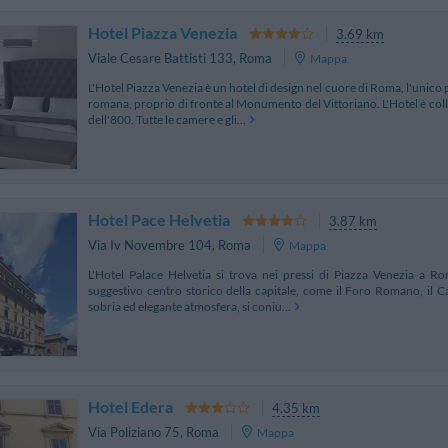
Hotel Piazza Venezia
3.69 km
Viale Cesare Battisti 133
,
Roma
Mappa
L'Hotel Piazza Venezia è un hotel di design nel cuore di Roma, l'unico 
romana, proprio di fronte al Monumento del Vittoriano. L'Hotel è col
dell'800. Tutte le camere e gli...
Hotel Pace Helvetia
3.87 km
Via Iv Novembre 104
,
Roma
Mappa
L'Hotel Palace Helvetia si trova nei pressi di Piazza Venezia a Rom
suggestivo centro storico della capitale, come il Foro Romano, il C
sobria ed elegante atmosfera, si coniu...
Hotel Edera
4.35 km
Via Poliziano 75
,
Roma
Mappa