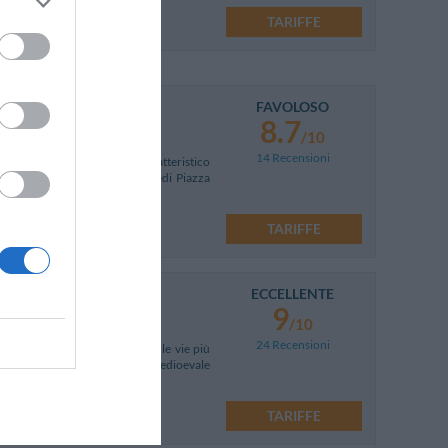
TARIFFE
FAVOLOSO
8.7
/10
14 Recensioni
kfast situato nel cuore del caratteristico
raggiungere comodamente a piedi Piazza
TARIFFE
ECCELLENTE
9
/10
24 Recensioni
ndida Piazza Navona in una delle vie più
 e romantica di un'antica torre medioevale
TARIFFE