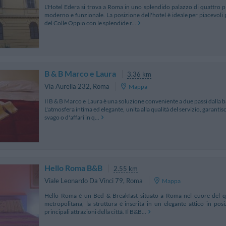
L'Hotel Edera si trova a Roma in uno splendido palazzo di quattro pi
moderno e funzionale. La posizione dell'hotel è ideale per piacevoli 
del Colle Oppio con le splendide r...
B & B Marco e Laura
3.36 km
Via Aurelia 232
,
Roma
Mappa
Il B & B Marco e Laura è una soluzione conveniente a due passi dalla ba
L'atmosfera intima ed elegante, unita alla qualità del servizio, garantis
svago o d'affari in q...
Hello Roma B&B
2.55 km
Viale Leonardo Da Vinci 79
,
Roma
Mappa
Hello Roma è un Bed & Breakfast situato a Roma nel cuore del qu
metropolitana, la struttura è inserita in un elegante attico in posi
principali attrazioni della città. Il B&B...