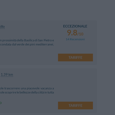
ECCEZIONALE
llo
9.8
/10
14 Recensioni
n prossimità della Basilica di San Pietro e
ircondata dal verde dei pini mediterranei,
TARIFFE
1.39 km
uole trascorrere una piacevole vacanza a
le scoprire le bellezze della città in tutta
o
TARIFFE