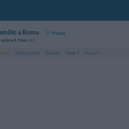
amillo a Roma
Mappa
 entro 4.3 km [
+
]
larità
Giudizio clienti
Distanza
Stelle
Prezzo
Prezzo
5 . . 1
Prezzo Camera Doppia
1 . . 5
Prezzo Camera Tripla