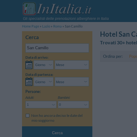
Gli specialisti delle prenotazioni alberghiere in Italia
Home Page
Lazio
Roma
San Camillo
Hotel San C
Cerca
Trovati 30+ hotel
Ordina per:
Popo
Data di arrivo:
Data di partenza:
Persone:
Adulti:
Bambini:
Non ho ancora deciso le date del
mio soggiorno
Cerca