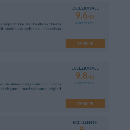
ECCEZIONALE
9.6
/10
4 Recensioni
e Campo de’ Fiori tra il Pantheon e Piazza
ali. Ambiente accogliente e unico nel suo
TARIFFE
ECCEZIONALE
9.8
/10
6 Recensioni
sseo, in ottimo collegamento con il centro
d elegante, l'Hotel Solis offre i migliori
TARIFFE
ECCELLENTE
9