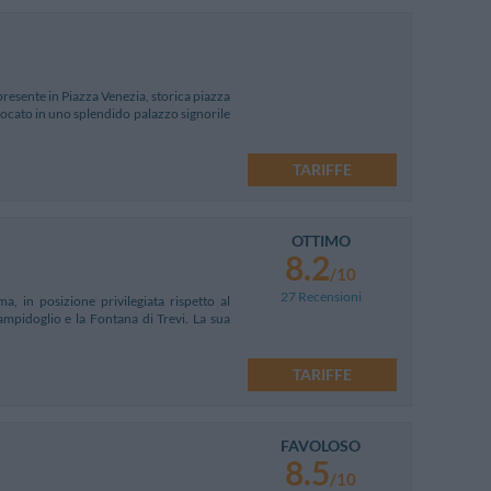
presente in Piazza Venezia, storica piazza
locato in uno splendido palazzo signorile
TARIFFE
OTTIMO
8.2
/10
27 Recensioni
a, in posizione privilegiata rispetto al
ampidoglio e la Fontana di Trevi. La sua
TARIFFE
FAVOLOSO
8.5
/10