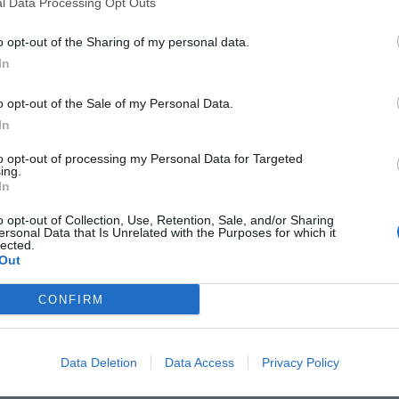
l Data Processing Opt Outs
La struttura vicino San Camillo con più giudizi, ben 75!
o opt-out of the Sharing of my personal data.
In
ARIFFE PRIVATE InItalia Club!
Ventisei Scalini A Trastevere
2.57 km
o opt-out of the Sale of my Personal Data.
Vicolo Del Bologna 33
,
Roma
Mappa
In
Ventisei Scalini a Trastevere è un accogliente e affascinante Bed & Brea
rione di Roma. Grazie alla sua posizione strategica, consente di 
to opt-out of processing my Personal Data for Targeted
ing.
Navona, San Pietro, Castel S. Ange...
In
o opt-out of Collection, Use, Retention, Sale, and/or Sharing
ersonal Data that Is Unrelated with the Purposes for which it
lected.
Navona Governo Vecchio
Out
3.35 km
Via Del Governo Vecchio 118
,
Roma
Mappa
CONFIRM
Il Bed and Breakfast si trova nel cuore di Roma a 100 mt dalla sple
esclusive e vivaci della città. La struttura offre un'atmosfera preziosa
trasformata poi in residenza co...
Data Deletion
Data Access
Privacy Policy