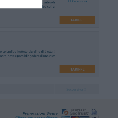
21 Recensioni
l centro di Camerano, nell'incantevole
a gamma di servizi e di spazi dedicati al
TARIFFE
 splendido frutteto-giardino di 5 ettari.
mare, dove è possibile godere di una vista
TARIFFE
Successiva
Prenotazioni Sicure
Clicca qui per verificare