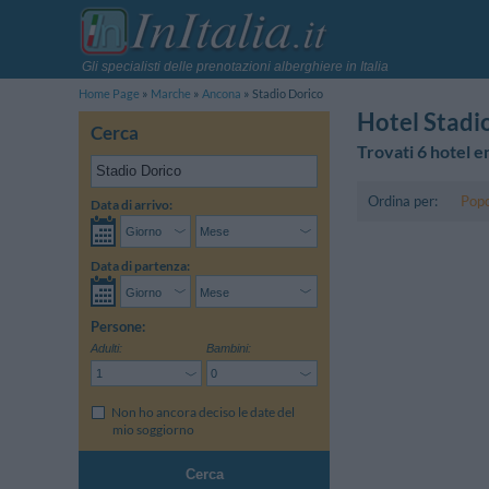
Gli specialisti delle prenotazioni alberghiere in Italia
Home Page
Marche
Ancona
Stadio Dorico
Hotel Stadi
Cerca
Trovati 6 hotel e
Ordina per:
Popo
Data di arrivo:
Data di partenza:
Persone:
Adulti:
Bambini:
Non ho ancora deciso le date del
mio soggiorno
Cerca