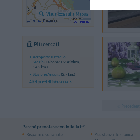
Visualizza sulla Mappa
Più cercati
Aeroporto Raffaello
Sanzio
(Falconara Marittima,
14.2 km.)
Stazione Ancona
(2.7 km.)
Altri punti di interesse
Precedent
Perché prenotare con InItalia.it?
Risparmio Garantito
Assistenza Telefonica