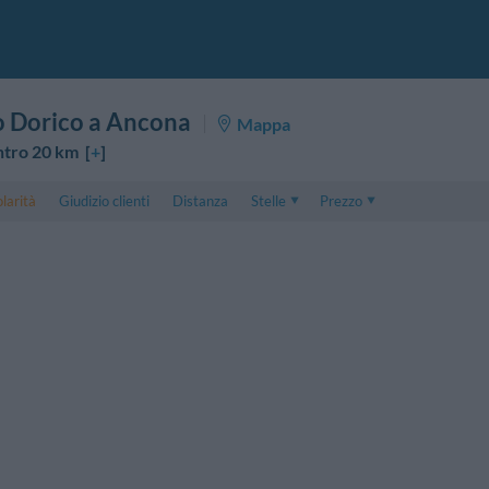
o Dorico a Ancona
Mappa
ntro 20 km [
+
]
larità
Giudizio clienti
Distanza
Stelle
Prezzo
Prezzo
5 . . 1
Prezzo Camera Doppia
1 . . 5
Prezzo Camera Tripla