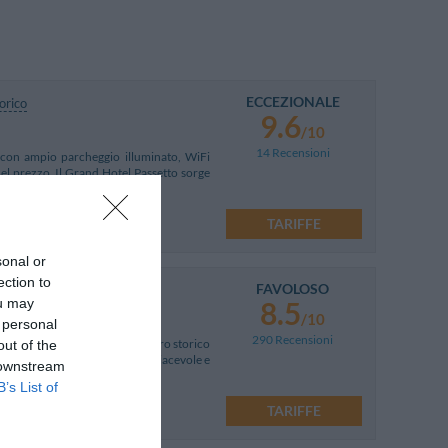
ECCEZIONALE
orico
9.6
/10
14 Recensioni
e, con ampio parcheggio illuminato, WiFi
i nel prezzo. Il Grand Hotel Passetto sorge
ico
TARIFFE
sonal or
ection to
FAVOLOSO
ou may
8.5
/10
 personal
290 Recensioni
 Stazione Centrale e a 2 km centro storico
out of the
vizi per garantire un soggiorno piacevole e
 downstream
B’s List of
90!
TARIFFE