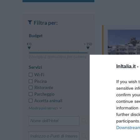
Filtra per:
Budget
€ 0
> 150
Il budget è giornaliero per camera
InItalia.it -
Servizi
Wi-Fi
Piscina
If you wish 
Ristorante
sensitive in
Parcheggio
confirm you
Accetta animali
continue se
information 
Mostra più servizi
further disc
participants
Downstream 