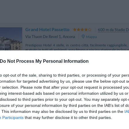
Grand Hotel Passetto
600 m da Stadio D
Via Thaon De Revel 1
,
Ancona
Mappa
Prestigioso Hotel 4 stelle, in centro città, facilmente raggiungibil
gratuito in tutti gli ambienti, area fitness e piscina stagionale inclus
nella zona più prestigiosa di...
La soluzione più vicina per il tuo soggiorno a Stadio Dor
Do Not Process My Personal Information
to opt-out of the sale, sharing to third parties, or processing of your per
formation for targeted advertising by us, please use the below opt-out s
Hotel Fortuna
2.70 km
r selection. Please note that after your opt-out request is processed y
piazza Rosselli 15
,
Ancona
Mappa
eing interest-based ads based on personal information utilized by us or
L’Hotel Fortuna è un albergo 3 stelle situato ad Ancona, di fronte alla
disclosed to third parties prior to your opt-out. You may separately opt-
cittadino. La struttura è elegante e confortevole, dotata di tutti i ser
losure of your personal information by third parties on the IAB’s list of
rilassante; dispone di...
. This information may also be disclosed by us to third parties on the
IA
La struttura vicino Stadio Dorico con più giudizi, ben 2
Participants
that may further disclose it to other third parties.