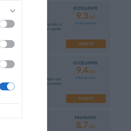
ECCELLENTE
9.3
/10
33 Recensioni
 stelle, ideale per soggiorni turistici e
 vanta una posizione strategica rispetto
TARIFFE
ECCELLENTE
27 km
9.4
/10
8 Recensioni
a spiaggia e in posizione strategica per
lli d'importanza storica e di ritrovamenti
TARIFFE
FAVOLOSO
8.7
/10