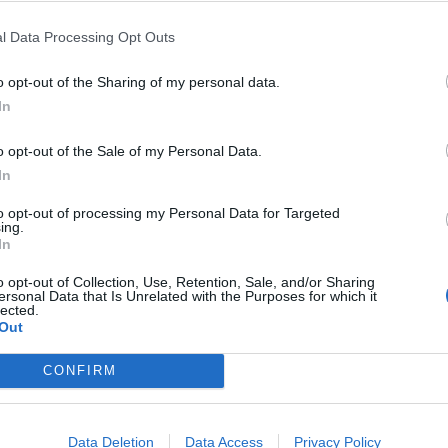
Klass Hotel
13.78 km
l Data Processing Opt Outs
S.s. 16 Adriatica Km 317
,
Castelfidardo
Mappa
o opt-out of the Sharing of my personal data.
Il Klass Hotel di Castelfidardo è una moderna struttura di categoria 4
d'affari nel territorio di Ancona. Completamente immerso nel verde,
In
alla splendida Riviera del Conero,...
o opt-out of the Sale of my Personal Data.
In
to opt-out of processing my Personal Data for Targeted
Aparthotel Residence Il Conero 2
15.
ing.
Via Del Conero 29
,
Numana
Mappa
In
L'Aparthotel Residence Il Conero 2 si trova a Numana a 250 mt dall
o opt-out of Collection, Use, Retention, Sale, and/or Sharing
scoprire le bellezze naturalistiche, i luoghi di culto come Loreto, que
ersonal Data that Is Unrelated with the Purposes for which it
archeologici. Ideale per una va...
lected.
Out
CONFIRM
Hotel 3 Querce
10.04 km
via Papa Giovanni XXIII 44
,
Camerano
Mappa
Data Deletion
Data Access
Privacy Policy