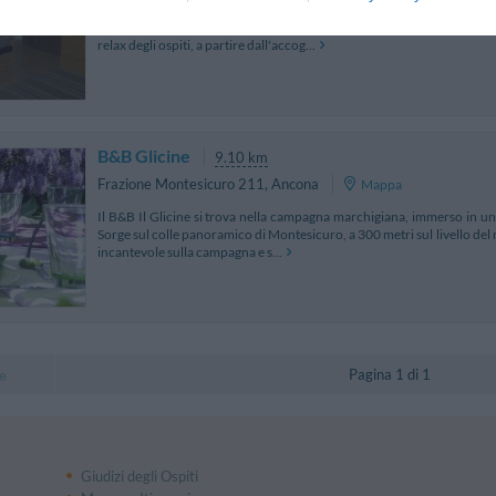
L'Hotel 3 Querce sorge in posizione panoramica a pochi passi da
scenario della Riviera del Conero. Moderno ed elegante, offre un ricc
relax degli ospiti, a partire dall'accog...
B&B Glicine
9.10 km
Frazione Montesicuro 211
,
Ancona
Mappa
Il B&B Il Glicine si trova nella campagna marchigiana, immerso in uno
Sorge sul colle panoramico di Montesicuro, a 300 metri sul livello del 
incantevole sulla campagna e s...
Pagina 1 di 1
e
Giudizi degli Ospiti