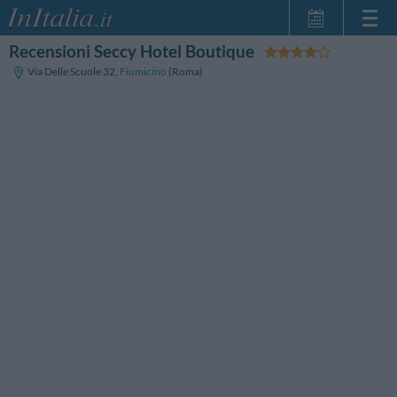
Recensioni Seccy Hotel Boutique
Home Page
Via Delle Scuole 32
,
Fiumicino
(Roma)
Le mie Prenotazioni
InItalia Club
Lingua