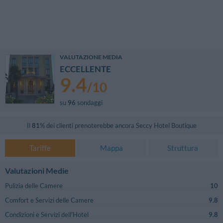
VALUTAZIONE MEDIA
ECCELLENTE
9.4
/
10
su
96
sondaggi
Il
81
% dei clienti prenoterebbe ancora
Seccy Hotel Boutique
Tariffe
Mappa
Struttura
Valutazioni Medie
Pulizia delle Camere
10
Comfort e Servizi delle Camere
9.8
Condizioni e Servizi dell'Hotel
9.8