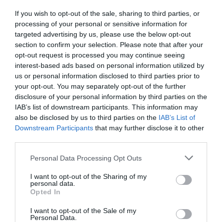
Ritornerebbe in questo hotel?
SI
If you wish to opt-out of the sale, sharing to third parties, or
dettagli
processing of your personal or sensitive information for
targeted advertising by us, please use the below opt-out
section to confirm your selection. Please note that after your
ECCEZIONALE
Alain
Canada
9.8
opt-out request is processed you may continue seeing
/10
Maggio 2012
interest-based ads based on personal information utilized by
us or personal information disclosed to third parties prior to
Viaggiatore Singolo Business
your opt-out. You may separately opt-out of the further
Ritornerebbe in questo hotel?
SI
disclosure of your personal information by third parties on the
dettagli
IAB’s list of downstream participants. This information may
also be disclosed by us to third parties on the
IAB’s List of
Downstream Participants
that may further disclose it to other
ECCEZIONALE
Marc
Canada
10
third parties.
/10
Luglio 2011
Personal Data Processing Opt Outs
Viaggiatore con amici/colleghi
Personnel exceptionnel!
I want to opt-out of the Sharing of my
personal data.
Ritornerebbe in questo hotel?
SI
Opted In
dettagli
I want to opt-out of the Sale of my
Personal Data.