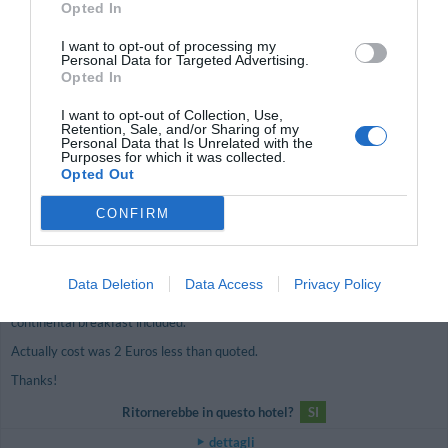
OTTIMO
Federico
Opted In
Italia
8.2
/10
Giugno 2011
I want to opt-out of processing my
Personal Data for Targeted Advertising.
Viaggiatore Singolo Business
Opted In
Ritornerebbe in questo hotel?
SI
I want to opt-out of Collection, Use,
dettagli
Retention, Sale, and/or Sharing of my
Personal Data that Is Unrelated with the
Purposes for which it was collected.
ECCELLENTE
Cynthia
Opted Out
Italia
9.1
/10
Giugno 2011
CONFIRM
Viaggiatore con amici/colleghi
Quite difficult to find from directions given. Need to specify that you take
the Fiumicino airport exit, after passing the airport.
Data Deletion
Data Access
Privacy Policy
Charming hotel; exceptionally helpful staff; nice rooms and outstanding
continental breakfast included.
Actually cost was 2 Euros less than quoted.
Thanks!
Ritornerebbe in questo hotel?
SI
dettagli