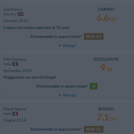
CARINO
Gianfranco
Svizzera
6.6
/10
Gennaio 2016
Coppia età media superiore ai 35 anni
Ritornerebbe in questo hotel?
NON SO
dettagli
ECCELLENTE
Vito Gennaro
Italia
9
/10
Settembre 2014
Viaggiatore con amici/colleghi
Ritornerebbe in questo hotel?
SI
dettagli
BUONO
Maria Serena
Italia
7.1
/10
Giugno 2014
Ritornerebbe in questo hotel?
NON SO