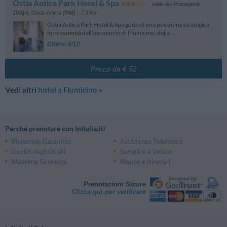
Ostia Antica Park Hotel & Spa
viale dei Romagnoli
1041A
,
Ostia Antica (RM)
- 7.3 Km
Ostia Antica Park Hotel & Spa gode di una posizione strategica
in prossimità dell'aeroporto di Fiumicino, della ...
Ottimo 8/10
Prezzi da € 52
Vedi altri
hotel a Fiumicino
»
Perché prenotare con InItalia.it?
Risparmio Garantito
Assistenza Telefonica
Giudizi degli Ospiti
Semplice e Veloce
Massima Sicurezza
Mappe e Itinerari
Prenotazioni Sicure
Clicca qui per verificare