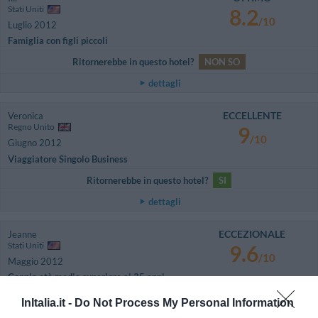
Stati Uniti
8.2
/10
Luglio 2012
Famiglia con figli piccoli
Ritornerebbe in questo hotel?
NON SO
dettagli
ECCELLENTE
Veronica
Regno Unito
9
/10
Giugno 2012
Viaggiatore Singolo Business
Ritornerebbe in questo hotel?
SI
dettagli
ECCEZIONALE
Jeanne
Stati Uniti
9.6
/10
Maggio 2012
Coppia età media superiore ai 35 anni
Really impressed with the friendliness of the staff from front desk to
InItalia.it -
Do Not Process My Personal Information
woman serving continental breakfast.