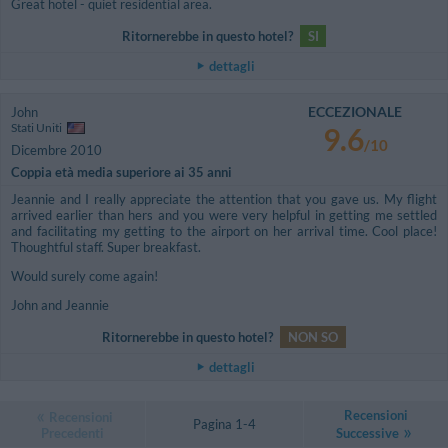
Great hotel - quiet residential area.
Ritornerebbe in questo hotel?
SI
dettagli
ECCEZIONALE
John
Stati Uniti
9.6
/10
Dicembre 2010
Coppia età media superiore ai 35 anni
Jeannie and I really appreciate the attention that you gave us. My flight
arrived earlier than hers and you were very helpful in getting me settled
and facilitating my getting to the airport on her arrival time. Cool place!
Thoughtful staff. Super breakfast.
Would surely come again!
John and Jeannie
Ritornerebbe in questo hotel?
NON SO
dettagli
Recensioni
Recensioni
Pagina 1-4
Precedenti
Successive