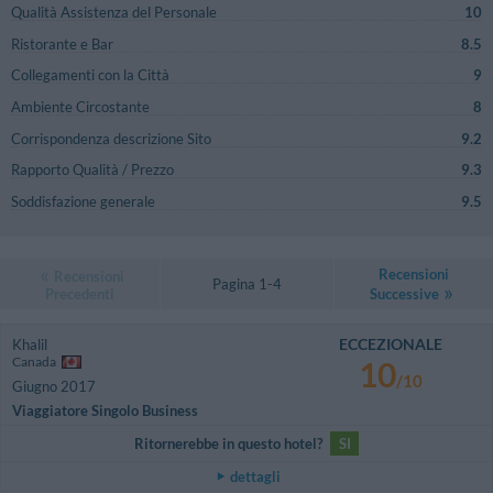
Qualità Assistenza del Personale
10
Ristorante e Bar
8.5
Collegamenti con la Città
9
Ambiente Circostante
8
Corrispondenza descrizione Sito
9.2
Rapporto Qualità / Prezzo
9.3
Soddisfazione generale
9.5
Recensioni
Recensioni
Pagina 1-4
Precedenti
Successive
ECCEZIONALE
Khalil
Canada
10
/10
Giugno 2017
Viaggiatore Singolo Business
Ritornerebbe in questo hotel?
SI
dettagli