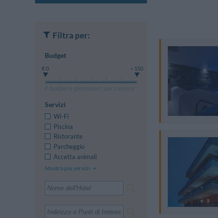
Filtra per:
Budget
€ 0
> 150
Il budget è giornaliero per camera
Servizi
Wi-Fi
Piscina
Ristorante
Parcheggio
Accetta animali
Mostra più servizi