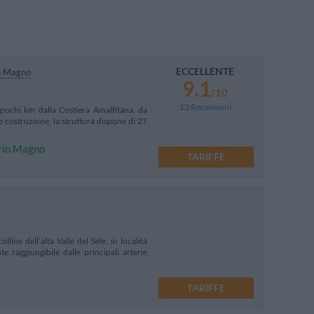
ECCELLENTE
o Magno
9.1
/10
13 Recensioni
a pochi km dalla Costiera Amalfitana, da
e costruzione, la struttura dispone di 27
orio Magno
TARIFFE
ine dell’alta Valle del Sele, in località
e raggiungibile dalle principali arterie
TARIFFE