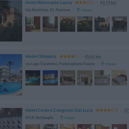
Hotel Ristorante Laura
43.74 km
Via Marittima 10
,
Paestum
Mappa
Hotel Olimpico
45.65 km
via Lago Trasimeno
,
Pontecagnano Faiano
Mappa
Hotel Centro Congressi San Luca
37
SS18
,
Battipaglia
Mappa