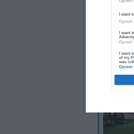
Opted 
I want t
Opted 
I want 
Advertis
Opted 
I want t
of my P
was col
Opted 
Questo hotel ha T