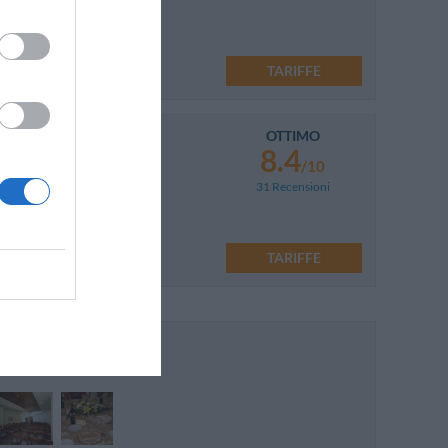
TARIFFE
OTTIMO
8.4
/10
31 Recensioni
TARIFFE
m