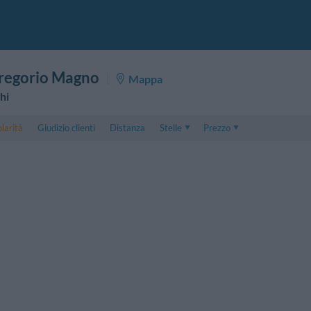
regorio Magno
Mappa
hi
larità
Giudizio clienti
Distanza
Stelle
Prezzo
Prezzo
5 . . 1
Prezzo Camera Doppia
1 . . 5
Prezzo Camera Tripla