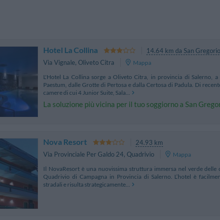
Hotel La Collina
14.64 km da San Gregori
Via Vignale
,
Oliveto Citra
Mappa
L'Hotel La Collina sorge a Oliveto Citra, in provincia di Salerno, 
Paestum, dalle Grotte di Pertosa e dalla Certosa di Padula. Di recent
camere di cui 4 Junior Suite, Sala...
La soluzione più vicina per il tuo soggiorno a San Greg
Nova Resort
24.93 km
Via Provinciale Per Galdo 24
,
Quadrivio
Mappa
Il NovaResort è una nuovissima struttura immersa nel verde delle coll
Quadrivio di Campagna in Provincia di Salerno. L’hotel è facilment
stradali e risulta strategicamente...