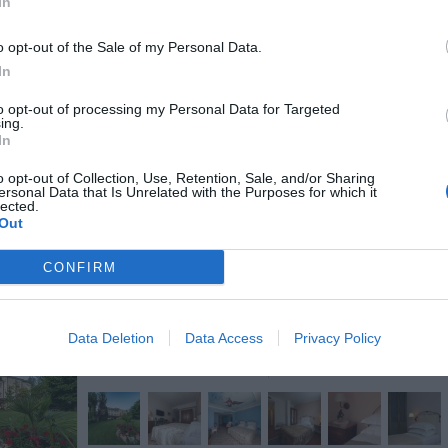
In
o opt-out of the Sale of my Personal Data.
In
to opt-out of processing my Personal Data for Targeted
ing.
Hotel Europa
44.74 km
In
Corso Europa 2
,
Pontecagnano Faiano
Mappa
o opt-out of Collection, Use, Retention, Sale, and/or Sharing
ersonal Data that Is Unrelated with the Purposes for which it
lected.
Out
CONFIRM
ARIFFE PRIVATE InItalia Club!
Data Deletion
Data Access
Privacy Policy
Albergo Ristorante La Primula
37.27 k
Via delle Primule 84
,
Potenza
Mappa