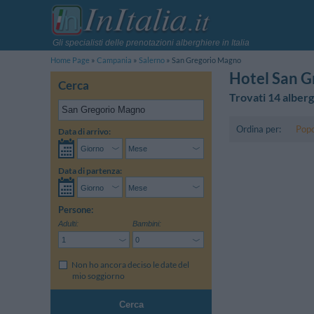
Gli specialisti delle prenotazioni alberghiere in Italia
Home Page
Campania
Salerno
San Gregorio Magno
Hotel San G
Cerca
Trovati 14 alberg
Ordina per:
Popo
Data di arrivo:
Data di partenza:
Persone:
Adulti:
Bambini:
Non ho ancora deciso le date del
mio soggiorno
Cerca