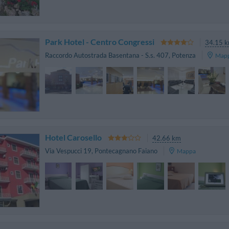
Park Hotel - Centro Congressi
34.15 
Raccordo Autostrada Basentana - S.s. 407
,
Potenza
Map
Hotel Carosello
42.66 km
Via Vespucci 19
,
Pontecagnano Faiano
Mappa