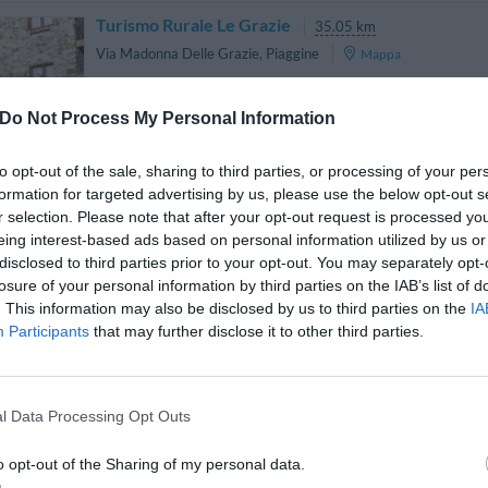
Turismo Rurale Le Grazie
35.05 km
Via Madonna Delle Grazie
,
Piaggine
Mappa
Do Not Process My Personal Information
to opt-out of the sale, sharing to third parties, or processing of your per
formation for targeted advertising by us, please use the below opt-out s
r selection. Please note that after your opt-out request is processed y
Camping Villaggio Paestum
29.36 km
eing interest-based ads based on personal information utilized by us or
Litoranea Località Foce-Sele
,
Eboli
Mappa
disclosed to third parties prior to your opt-out. You may separately opt-
losure of your personal information by third parties on the IAB’s list of
. This information may also be disclosed by us to third parties on the
IA
Participants
that may further disclose it to other third parties.
l Data Processing Opt Outs
Villaggio Parco Elena
49.06 km
Contrada Impiso
,
Torchiara
Mappa
o opt-out of the Sharing of my personal data.