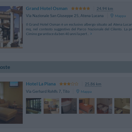
Grand Hotel Osman
24.94 km
Via Nazionale San Giuseppe 25
,
Atena Lucana
Mappa
Il Grand Hotel Osman è un esclusivo albergo situato ad Atena Lucana
mq, nel contesto suggestivo del Parco Nazionale del Cilento. La pr
Cimino garantisce da ben 40 anni la perf...
poste
Hotel La Piana
25.86 km
Via Gerhard Rohlfs 7
,
Tito
Mappa