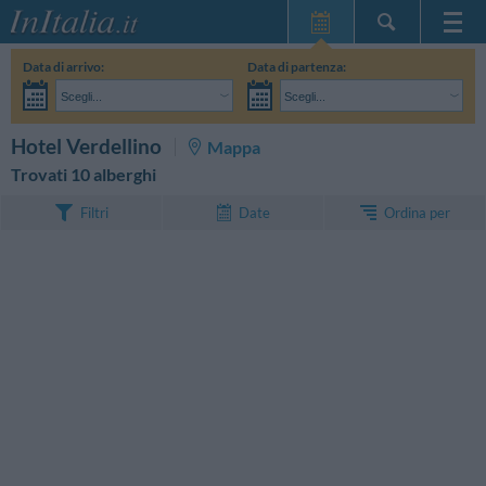
Home Page
Data di arrivo:
Data di partenza:
Le mie Prenotazioni
Scegli...
Scegli...
InItalia Club
Adulti:
Non ho ancora deciso le date del mio soggiorno
Bambini:
CERCA
Hotel Verdellino
Mappa
Lingua
Trovati 10 alberghi
Ordina per
Filtri
Date