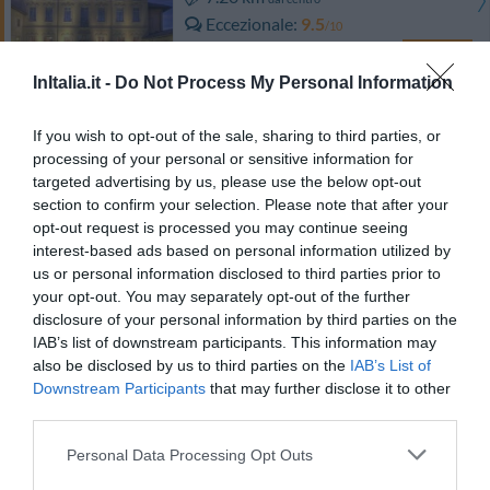
Eccezionale
9.5
/10
TARIFFE
InItalia.it -
Do Not Process My Personal Information
Art & Hotel Treviolo
If you wish to opt-out of the sale, sharing to third parties, or
7.28 km
dal centro
processing of your personal or sensitive information for
Eccellente
9.2
targeted advertising by us, please use the below opt-out
/10
section to confirm your selection. Please note that after your
TARIFFE
opt-out request is processed you may continue seeing
interest-based ads based on personal information utilized by
Art & Hotel Aeroporto
us or personal information disclosed to third parties prior to
your opt-out. You may separately opt-out of the further
6.03 km
dal centro
disclosure of your personal information by third parties on the
Favoloso
8.6
IAB’s list of downstream participants. This information may
/10
also be disclosed by us to third parties on the
IAB’s List of
TARIFFE
Downstream Participants
that may further disclose it to other
third parties.
Park Hotel
Personal Data Processing Opt Outs
11.77 km
dal centro