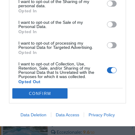
Ottimo
8.3
I want to opt-out of the Sharing of my
/10
personal data.
TARIFFE
Opted In
I want to opt-out of the Sale of my
Best Western Solaf Hotel
Personal Data.
Opted In
12.05 km
dal centro
I want to opt-out of processing my
Eccellente
9.4
/10
Personal Data for Targeted Advertising.
Opted In
TARIFFE
I want to opt-out of Collection, Use,
Hotel Daniel
Retention, Sale, and/or Sharing of my
Personal Data that Is Unrelated with the
Purposes for which it was collected.
12.61 km
Opted Out
dal centro
Ottimo
8.4
/10
CONFIRM
TARIFFE
Joia Hotel And Luxury Apartments
Data Deletion
Data Access
Privacy Policy
13.67 km
dal centro
Eccezionale
9.6
/10