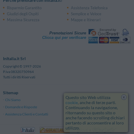
Perché prenotare con InItalia.it?
Risparmio Garantito
Assistenza Telefonica
Giudizi degli Ospiti
Semplice e Veloce
Massima Sicurezza
Mappe e Itinerari
Prenotazioni Sicure
Clicca qui per verificare
InItalia.it Srl
Copyright © 1997-2026
P.iva 08320750964
Tutti i diritti Riservati
Sitemap
x
Questo sito Web utilizza
Chi Siamo
Note Legali
cookie
, anche di terze parti.
Domande e Risposte
Privacy
Continuando la navigazione,
ritornando su questo sito o
Assistenza Clienti e Contatti
Termini e Condizioni generali
anche facendo scrolling dichiari
pertanto di acconsentire al loro
utilizzo.