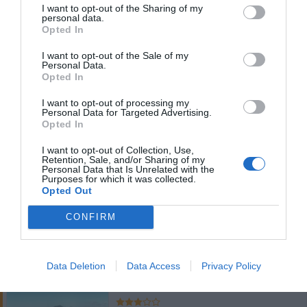
I want to opt-out of the Sharing of my
personal data.
4.66 km
dal centro
Opted In
Eccellente
9.4
/10
I want to opt-out of the Sale of my
TARIFFE
Personal Data.
Opted In
Hotel De Rosa
I want to opt-out of processing my
Personal Data for Targeted Advertising.
3.13 km
dal centro
Opted In
0 Recensioni
I want to opt-out of Collection, Use,
TARIFFE
Retention, Sale, and/or Sharing of my
Personal Data that Is Unrelated with the
Purposes for which it was collected.
Hotel La Fenice
Opted Out
CONFIRM
3.72 km
dal centro
0 Recensioni
TARIFFE
Data Deletion
Data Access
Privacy Policy
Villa Palmentiello