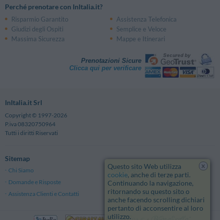
Perché prenotare con InItalia.it?
Risparmio Garantito
Assistenza Telefonica
Giudizi degli Ospiti
Semplice e Veloce
Massima Sicurezza
Mappe e Itinerari
Prenotazioni Sicure
Clicca qui per verificare
InItalia.it Srl
Copyright © 1997-2026
P.iva 08320750964
Tutti i diritti Riservati
Sitemap
x
Questo sito Web utilizza
Chi Siamo
Note Legali
cookie
, anche di terze parti.
Domande e Risposte
Privacy
Continuando la navigazione,
ritornando su questo sito o
Assistenza Clienti e Contatti
Termini e Condizioni generali
anche facendo scrolling dichiari
pertanto di acconsentire al loro
utilizzo.