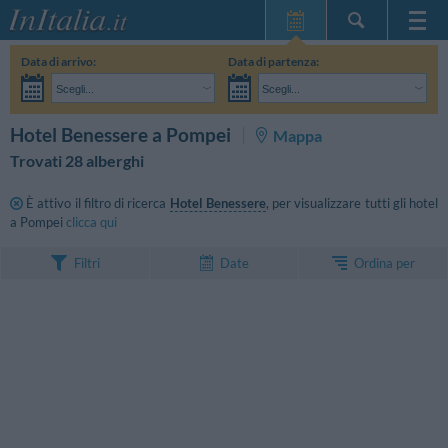
Home Page
Data di arrivo:
Data di partenza:
Le mie Prenotazioni
Scegli...
Scegli...
InItalia Club
Adulti:
Non ho ancora deciso le date del mio soggiorno
Bambini:
CERCA
Hotel Benessere a Pompei
Mappa
Lingua
Trovati 28 alberghi
È attivo il filtro di ricerca
Hotel Benessere
, per visualizzare tutti gli hotel
a Pompei
clicca qui
Ordina per
Filtri
Date