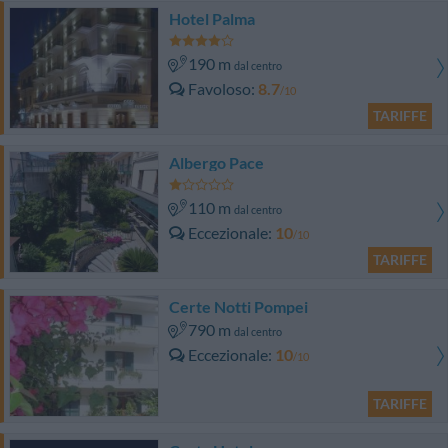
Hotel Palma
190 m
dal centro
Favoloso
8.7
/10
TARIFFE
Albergo Pace
110 m
dal centro
Eccezionale
10
/10
TARIFFE
Certe Notti Pompei
790 m
dal centro
Eccezionale
10
/10
TARIFFE