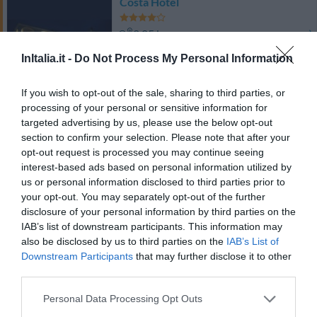
Costa Hotel
2.05 km
dal centro
0 Recensioni
InItalia.it -
Do Not Process My Personal Information
TARIFFE
If you wish to opt-out of the sale, sharing to third parties, or
Hotel Del Sole
processing of your personal or sensitive information for
targeted advertising by us, please use the below opt-out
530 m
section to confirm your selection. Please note that after your
dal centro
opt-out request is processed you may continue seeing
0 Recensioni
interest-based ads based on personal information utilized by
TARIFFE
us or personal information disclosed to third parties prior to
your opt-out. You may separately opt-out of the further
Hotel Grillo Verde
disclosure of your personal information by third parties on the
IAB’s list of downstream participants. This information may
3.04 km
dal centro
also be disclosed by us to third parties on the
IAB’s List of
Eccellente
9.2
Downstream Participants
that may further disclose it to other
/10
third parties.
TARIFFE
Personal Data Processing Opt Outs
Hotel La Sonrisa