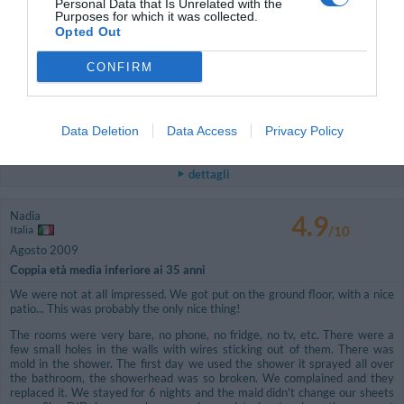
Personal Data that Is Unrelated with the
Purposes for which it was collected.
Maria
4
Opted Out
Svizzera
/10
Agosto 2009
CONFIRM
Gruppo
Chambre aux murs sales, rien à voir avec les photos du site, pas de tele,
chambre tres petites, salle de bains sans douches, clim hors service
Data Deletion
Data Access
Privacy Policy
Ritornerebbe in questo hotel?
NO
dettagli
Nadia
4.9
Italia
/10
Agosto 2009
Coppia età media inferiore ai 35 anni
We were not at all impressed. We got put on the ground floor, with a nice
patio... This was probably the only nice thing!
The rooms were very bare, no phone, no fridge, no tv, etc. There were a
few small holes in the walls with wires sticking out of them. There was
mold in the shower. The first day we used the shower it sprayed all over
the bathroom, the showerhead was so broken. We complained and they
replaced it. We stayed for 6 nights and the maid didn't change our sheets