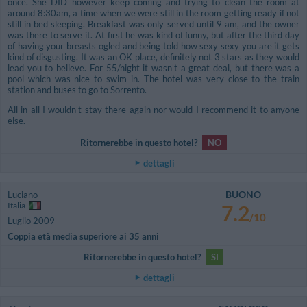
once. She DID however keep coming and trying to clean the room at
around 8:30am, a time when we were still in the room getting ready if not
still in bed sleeping. Breakfast was only served until 9 am, and the owner
was there to serve it. At first he was kind of funny, but after the third day
of having your breasts ogled and being told how sexy sexy you are it gets
kind of disgusting. It was an OK place, definitely not 3 stars as they would
lead you to believe. For 55/night it wasn't a great deal, but there was a
pool which was nice to swim in. The hotel was very close to the train
station and buses to go to Sorrento.
All in all I wouldn't stay there again nor would I recommend it to anyone
else.
Ritornerebbe in questo hotel?
NO
dettagli
BUONO
Luciano
Italia
7.2
/10
Luglio 2009
Coppia età media superiore ai 35 anni
Ritornerebbe in questo hotel?
SI
dettagli