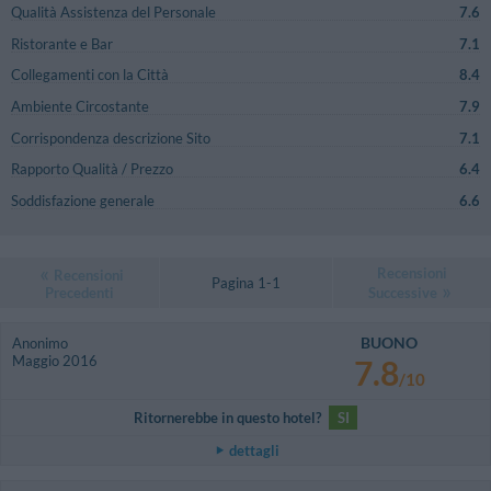
Qualità Assistenza del Personale
7.6
Ristorante e Bar
7.1
Collegamenti con la Città
8.4
Ambiente Circostante
7.9
Corrispondenza descrizione Sito
7.1
Rapporto Qualità / Prezzo
6.4
Soddisfazione generale
6.6
Recensioni
Recensioni
Pagina 1-1
Precedenti
Successive
BUONO
Anonimo
Maggio 2016
7.8
/10
Ritornerebbe in questo hotel?
SI
dettagli