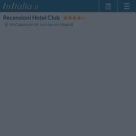
Recensioni Hotel Club
Home Page
Via Cappuccini 14
,
Sant'Agnello
(Napoli)
Le mie Prenotazioni
InItalia Club
Lingua