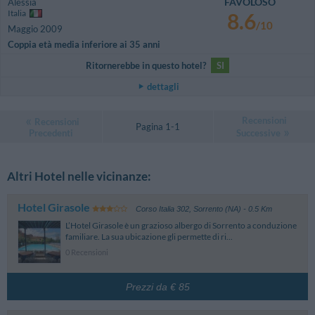
FAVOLOSO
Alessia
Italia
8.6
/10
Maggio 2009
Coppia età media inferiore ai 35 anni
Ritornerebbe in questo hotel?
SI
dettagli
Recensioni
Recensioni
Pagina 1-1
Precedenti
Successive
Altri Hotel nelle vicinanze:
Hotel Girasole
Corso Italia 302
,
Sorrento (NA)
- 0.5 Km
L’Hotel Girasole è un grazioso albergo di Sorrento a conduzione
familiare. La sua ubicazione gli permette di ri...
0 Recensioni
Prezzi da € 85