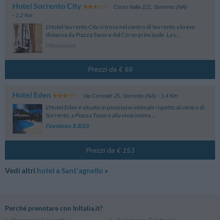
Hotel Sorrento City
Corso Italia 221
,
Sorrento (NA)
- 1.2 Km
L’Hotel Sorrento City si trova nel centro di Sorrento a breve
distanza da Piazza Tasso e dal Corso principale. La s...
0 Recensioni
Prezzi da € 69
Hotel Eden
Via Correale 25
,
Sorrento (NA)
- 1.4 Km
L'Hotel Eden è situato in posizione ottimale rispetto al centro di
Sorrento, a Piazza Tasso e alla vivacissima ...
Favoloso 8.8/10
Prezzi da € 153
Vedi altri
hotel a Sant'agnello
»
Perché prenotare con InItalia.it?