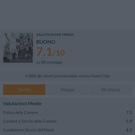
VALUTAZIONE MEDIA
BUONO
7.1
/
10
su
10
sondaggi
Il
50
% dei clienti prenoterebbe ancora
Hotel Club
Tariffe
Mappa
Struttura
Valutazioni Medie
Pulizia delle Camere
7.3
Comfort e Servizi delle Camere
5.9
Condizioni e Servizi dell'Hotel
6.1