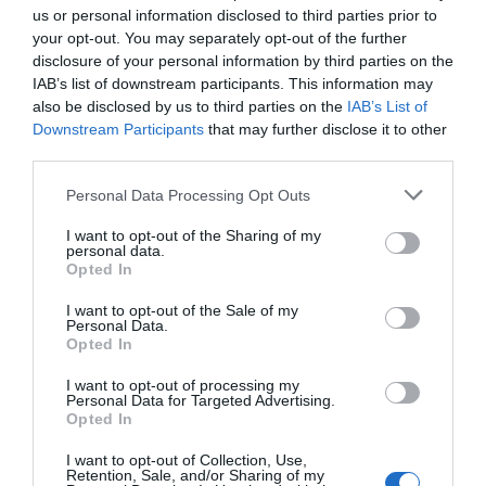
minimum! Je n'aurai jamais du payer cette demi pension!!!
us or personal information disclosed to third parties prior to
your opt-out. You may separately opt-out of the further
Ritornerebbe in questo hotel?
NO
disclosure of your personal information by third parties on the
dettagli
IAB’s list of downstream participants. This information may
also be disclosed by us to third parties on the
IAB’s List of
Downstream Participants
that may further disclose it to other
Anonimo
5.4
Settembre 2009
/10
third parties.
Viaggiatore con amici/colleghi
Personal Data Processing Opt Outs
Ritornerebbe in questo hotel?
NO
I want to opt-out of the Sharing of my
dettagli
personal data.
Opted In
Saurabh
5.4
India
/10
I want to opt-out of the Sale of my
Personal Data.
Agosto 2009
Opted In
Coppia età media inferiore ai 35 anni
The person at the reception was ridiculuously rude and didnt want to
I want to opt-out of processing my
cooperate at all. Air Conditioning was very poor.
Personal Data for Targeted Advertising.
Opted In
Ritornerebbe in questo hotel?
NON SO
I want to opt-out of Collection, Use,
dettagli
Retention, Sale, and/or Sharing of my