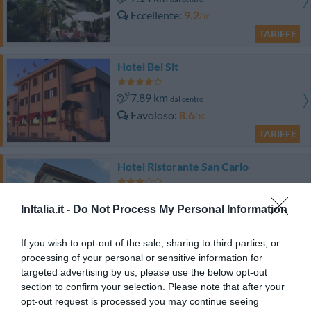
Eccellente
9.2
/10
TARIFFE
Hotel Bel Sit
7.89 km
dal centro
Favoloso
8.6
/10
TARIFFE
Hotel Ristorante San Carlo
12.03 km
dal centro
InItalia.it -
Do Not Process My Personal Information
Eccezionale
9.5
/10
TARIFFE
If you wish to opt-out of the sale, sharing to third parties, or
processing of your personal or sensitive information for
Castello Dal Pozzo - Palazzo
targeted advertising by us, please use the below opt-out
section to confirm your selection. Please note that after your
13.74 km
dal centro
opt-out request is processed you may continue seeing