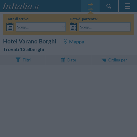
Home Page
Data di arrivo:
Data di partenza:
Le mie Prenotazioni
Scegli...
Scegli...
InItalia Club
Adulti:
Non ho ancora deciso le date del mio soggiorno
Bambini:
CERCA
Hotel Varano Borghi
Mappa
Lingua
Trovati 13 alberghi
Ordina per
Filtri
Date