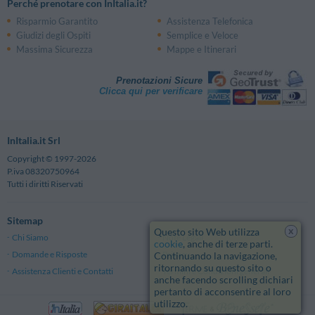
Perché prenotare con InItalia.it?
Risparmio Garantito
Assistenza Telefonica
Giudizi degli Ospiti
Semplice e Veloce
Massima Sicurezza
Mappe e Itinerari
Prenotazioni Sicure
Clicca qui per verificare
InItalia.it Srl
Copyright © 1997-2026
P.iva 08320750964
Tutti i diritti Riservati
Sitemap
x
Questo sito Web utilizza
Chi Siamo
Note Legali
cookie
, anche di terze parti.
Domande e Risposte
Privacy
Continuando la navigazione,
ritornando su questo sito o
Assistenza Clienti e Contatti
Termini e Condizioni generali
anche facendo scrolling dichiari
pertanto di acconsentire al loro
utilizzo.