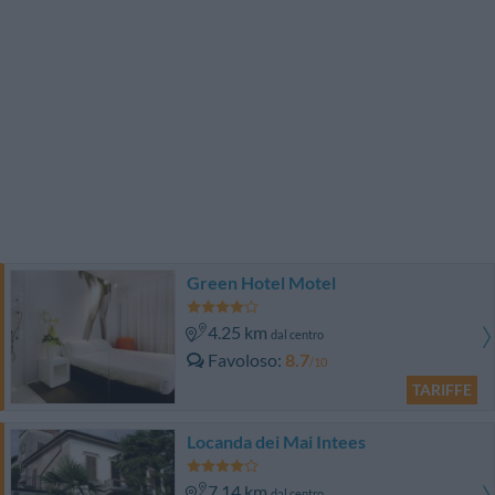
Green Hotel Motel
4.25 km
dal centro
Favoloso
8.7
/10
TARIFFE
Locanda dei Mai Intees
7.14 km
dal centro