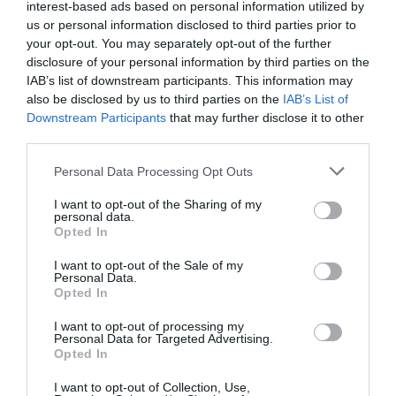
Eccellente
9.4
interest-based ads based on personal information utilized by
/10
us or personal information disclosed to third parties prior to
TARIFFE
your opt-out. You may separately opt-out of the further
disclosure of your personal information by third parties on the
Hotel Sempione
IAB’s list of downstream participants. This information may
also be disclosed by us to third parties on the
IAB’s List of
11.24 km
dal centro
Downstream Participants
that may further disclose it to other
Ottimo
8.4
/10
third parties.
TARIFFE
Personal Data Processing Opt Outs
Hotel Concorde
I want to opt-out of the Sharing of my
personal data.
Opted In
11.63 km
dal centro
Buono
7.9
/10
I want to opt-out of the Sale of my
Personal Data.
TARIFFE
Opted In
Hotel Osteria Della Pista
I want to opt-out of processing my
Personal Data for Targeted Advertising.
Opted In
11.46 km
dal centro
0 Recensioni
I want to opt-out of Collection, Use,