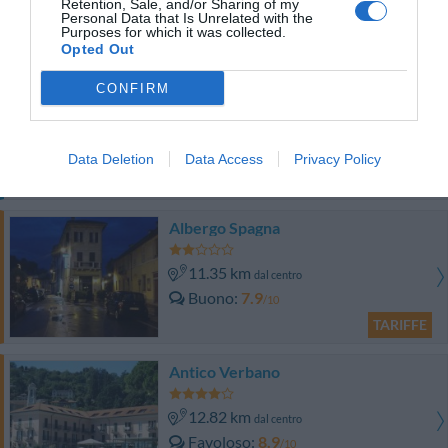
Retention, Sale, and/or Sharing of my
TARIFFE
Personal Data that Is Unrelated with the
Purposes for which it was collected.
Opted Out
Questo hotel ha TARIFFE PRIVATE InItalia Club!
LUNA HOTEL Motel Airport
CONFIRM
14.26 km
dal centro
Favoloso
8.9
/10
Data Deletion
Data Access
Privacy Policy
TARIFFE
Albergo Spagna
11.35 km
dal centro
Buono
7.9
/10
TARIFFE
Antico Verbano
12.82 km
dal centro
Favoloso
8.9
/10