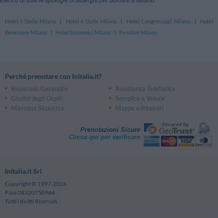
Elenco di tutte le tipologie di alberghi per dormire a Milano:
Hotel 3 Stelle Milano
|
Hotel 4 Stelle Milano
|
Hotel Congressuali Milano
|
Hotel
Benessere Milano
|
Hotel Economici Milano
|
Pensioni Milano
Perché prenotare con InItalia.it?
Risparmio Garantito
Assistenza Telefonica
Giudizi degli Ospiti
Semplice e Veloce
Massima Sicurezza
Mappe e Itinerari
Prenotazioni Sicure
Clicca qui per verificare
InItalia.it Srl
Copyright © 1997-2026
P.iva 08320750964
Tutti i diritti Riservati