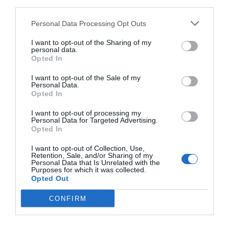
third parties.
7.22 km
dal centro
Personal Data Processing Opt Outs
Favoloso
8.7
/10
TARIFFE
I want to opt-out of the Sharing of my
personal data.
Opted In
Best Western Falck Village Hotel Milano Sesto
I want to opt-out of the Sale of my
Personal Data.
10.18 km
dal centro
Opted In
Eccellente
9.3
/10
I want to opt-out of processing my
TARIFFE
Personal Data for Targeted Advertising.
Opted In
Hotel Ristorante La Rampina
I want to opt-out of Collection, Use,
Retention, Sale, and/or Sharing of my
9.37 km
Personal Data that Is Unrelated with the
dal centro
Purposes for which it was collected.
Buono
7.5
/10
Opted Out
TARIFFE
CONFIRM
Cosmo Hotel Palace