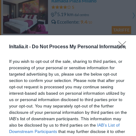
Ramada Plaza Milano
5.19 km
dal centro
Eccellente
9.4
/10
TARIFFE
Eco-Hotel La Residenza
InItalia.it -
Do Not Process My Personal Information
4.81 km
dal centro
If you wish to opt-out of the sale, sharing to third parties, or
Favoloso
8.9
/10
processing of your personal or sensitive information for
TARIFFE
targeted advertising by us, please use the below opt-out
section to confirm your selection. Please note that after your
opt-out request is processed you may continue seeing
Hotel Rex
interest-based ads based on personal information utilized by
us or personal information disclosed to third parties prior to
4.25 km
dal centro
your opt-out. You may separately opt-out of the further
Buono
7.1
/10
disclosure of your personal information by third parties on the
TARIFFE
IAB’s list of downstream participants. This information may
also be disclosed by us to third parties on the
IAB’s List of
Hotel Roma
Downstream Participants
that may further disclose it to other