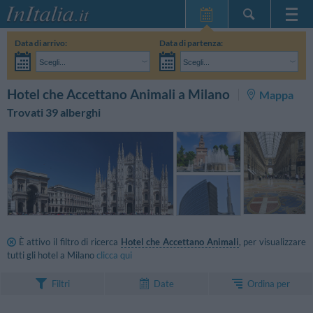
Home Page
Data di arrivo:
Data di partenza:
Le mie Prenotazioni
Scegli...
Scegli...
InItalia Club
Adulti:
Non ho ancora deciso le date del mio soggiorno
Bambini:
CERCA
Hotel che Accettano Animali a Milano
Mappa
Lingua
Trovati 39 alberghi
È attivo il filtro di ricerca
Hotel che Accettano Animali
, per visualizzare
tutti gli hotel a Milano
clicca qui
Ordina per
Filtri
Date