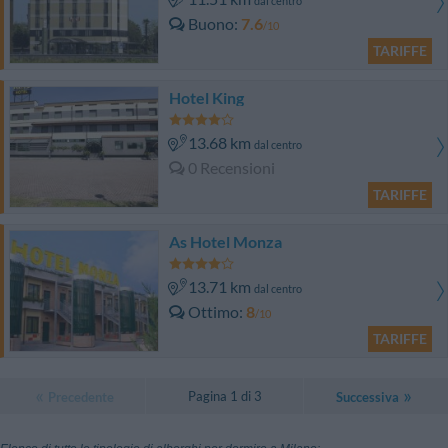
dal centro
Buono
7.6
/10
TARIFFE
Hotel King
13.68 km
dal centro
0 Recensioni
TARIFFE
As Hotel Monza
13.71 km
dal centro
Ottimo
8
/10
TARIFFE
Pagina 1 di 3
Precedente
Successiva