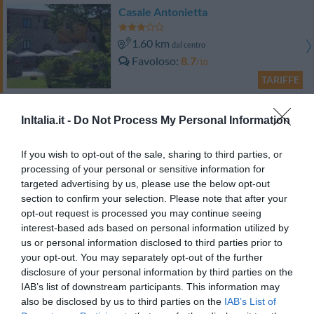
Casale Antonietta
1.60 km
dal centro
Favoloso
8.7
/10
TARIFFE
Questo hotel ha TARIFFE PRIVATE InItalia Club!
InItalia.it -
Do Not Process My Personal Information
Villa Giovanna
940 m
dal centro
If you wish to opt-out of the sale, sharing to third parties, or
Favoloso
8.7
/10
processing of your personal or sensitive information for
targeted advertising by us, please use the below opt-out
TARIFFE
section to confirm your selection. Please note that after your
opt-out request is processed you may continue seeing
B&B De Maria House
interest-based ads based on personal information utilized by
us or personal information disclosed to third parties prior to
2.13 km
dal centro
your opt-out. You may separately opt-out of the further
Eccellente
9.2
/10
disclosure of your personal information by third parties on the
IAB’s list of downstream participants. This information may
TARIFFE
also be disclosed by us to third parties on the
IAB’s List of