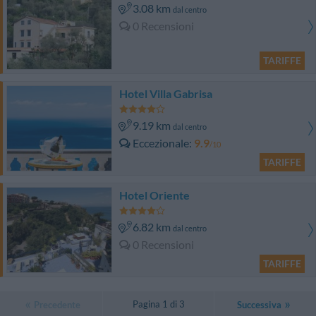
3.08 km
dal centro
0 Recensioni
TARIFFE
Hotel Villa Gabrisa
9.19 km
dal centro
Eccezionale
9.9
/10
TARIFFE
Hotel Oriente
6.82 km
dal centro
0 Recensioni
TARIFFE
Pagina 1 di 3
Precedente
Successiva