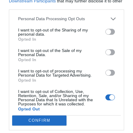
Downstream Participants
that may further disclose it to other
Majestic Palace Hotel
third parties.
Personal Data Processing Opt Outs
1.92 km
dal centro
Ottimo
8.1
/10
I want to opt-out of the Sharing of my
personal data.
TARIFFE
Opted In
Hotel Cavour
I want to opt-out of the Sale of my
Personal Data.
Opted In
450 m
dal centro
Carino
6.2
/10
I want to opt-out of processing my
Personal Data for Targeted Advertising.
TARIFFE
Opted In
Punta Campanella Resort & Spa
I want to opt-out of Collection, Use,
Retention, Sale, and/or Sharing of my
Personal Data that Is Unrelated with the
Purposes for which it was collected.
4.69 km
dal centro
Opted Out
Favoloso
8.9
/10
TARIFFE
CONFIRM