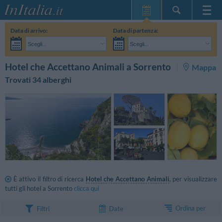
Home Page
Data di arrivo:
Data di partenza:
Le mie Prenotazioni
Scegli...
Scegli...
InItalia Club
Adulti:
Non ho ancora deciso le date del mio soggiorno
Bambini:
CERCA
Hotel che Accettano Animali a Sorrento
Mappa
Lingua
Trovati 34 alberghi
È attivo il filtro di ricerca
Hotel che Accettano Animali
, per visualizzare
tutti gli hotel a Sorrento
clicca qui
Ordina per
Filtri
Date