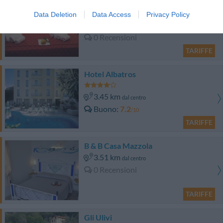
Hotel Caruso
Data Deletion
Data Access
Privacy Policy
4.69 km
dal centro
0 Recensioni
TARIFFE
Hotel Albatros
3.45 km
dal centro
Buono
7.2
/10
TARIFFE
B & B Casa Mazzola
3.51 km
dal centro
0 Recensioni
TARIFFE
Gli Ulivi