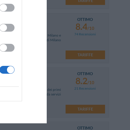
TARIFFE
OTTIMO
8.4
/10
74 Recensioni
rno, in posizione strategica tra Milano e
 al Serio, e dai poli fieristici di Milano
TARIFFE
OTTIMO
8.2
/10
21 Recensioni
 una palazzina in stile Liberty dei primi
izzati da un design ricercato e da servizi
TARIFFE
OTTIMO