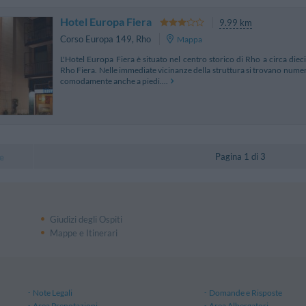
Hotel Europa Fiera
9.99 km
Corso Europa 149
,
Rho
Mappa
L'Hotel Europa Fiera è situato nel centro storico di Rho a circa diec
Rho Fiera. Nelle immediate vicinanze della struttura si trovano numero
comodamente anche a piedi....
Pagina 1 di 3
e
Giudizi degli Ospiti
Mappe e Itinerari
Note Legali
Domande e Risposte
Area Prenotazioni
Area Albergatori