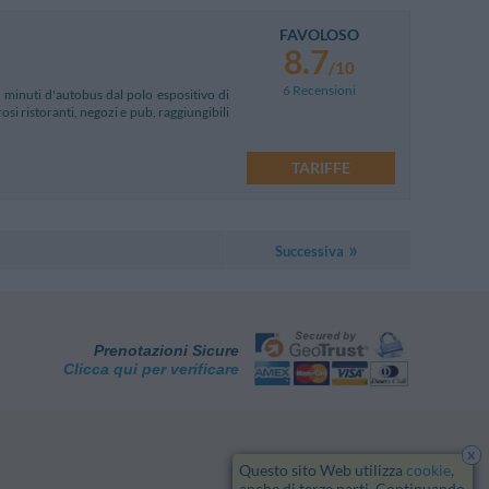
FAVOLOSO
8.7
/10
6 Recensioni
i minuti d'autobus dal polo espositivo di
si ristoranti, negozi e pub, raggiungibili
TARIFFE
Successiva
Prenotazioni Sicure
Clicca qui per verificare
x
Questo sito Web utilizza
cookie
,
anche di terze parti. Continuando