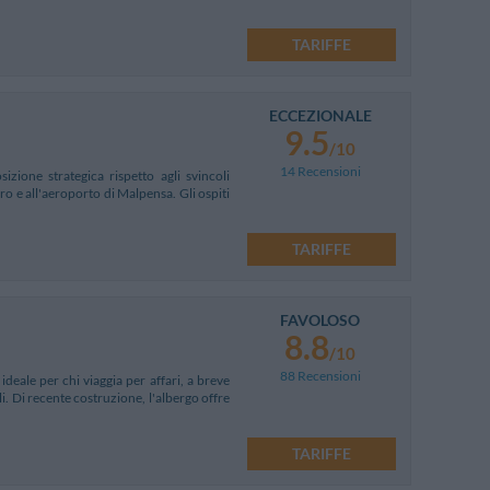
TARIFFE
ECCEZIONALE
9.5
/10
14 Recensioni
sizione strategica rispetto agli svincoli
o e all'aeroporto di Malpensa. Gli ospiti
TARIFFE
FAVOLOSO
8.8
/10
88 Recensioni
ideale per chi viaggia per affari, a breve
li. Di recente costruzione, l'albergo offre
TARIFFE