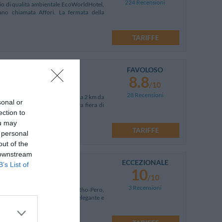
224 Recensioni
hio di qualità ambientale EcoWorldHotel,
ano chiamata Affori. La fermata della
TARIFFE
FAVOLOSO
8.8
/10
28 Recensioni
moderno hotel di design situato a 2 km da
sonal or
le direttive per Monza, la nuova fiera di
ection to
ou may
TARIFFE
 personal
out of the
 downstream
ECCEZIONALE
B’s List of
10
/10
3 Recensioni
oli 7 km dal Polo Fieristico di Rho-Pero,
 A4, A8 e A9. L'Hotel Accursio, elegante e
izi