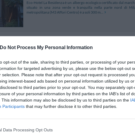
Eco-Hotel La Residenza è un albergo ecologico certificato dal marc
situato in una zona verde e tranquilla nella parte nord di Mil
metropolitana (M3 Affori Centro) è a soli 300 m...
Cosmo Hotel Palace
5.26 km
Do Not Process My Personal Information
Via Francesco De Sanctis 5
,
Cinisello Balsamo
Mappa
Il Cosmo Hotel Palace, quattro stelle di nuovissima costruzione, è un 
to opt-out of the sale, sharing to third parties, or processing of your per
Milano, in prossimità di uno dei principali accessi autostradali sul
formation for targeted advertising by us, please use the below opt-out s
Milano Rho-Pero e gli aeroporti d...
r selection. Please note that after your opt-out request is processed y
eing interest-based ads based on personal information utilized by us or
disclosed to third parties prior to your opt-out. You may separately opt-
losure of your personal information by third parties on the IAB’s list of
Hotel Accursio
8.71 km
. This information may also be disclosed by us to third parties on the
IA
Participants
that may further disclose it to other third parties.
Viale Certosa 88
,
Milano
Mappa
Situato in posizione strategica, a pochi minuti dal centro città e a s
l'Hotel Accursio si trova in prossimità delle uscite delle Autostrade:
confortevole, offre servizi...
l Data Processing Opt Outs
La struttura vicino Paderno Dugnano con i migliori giud