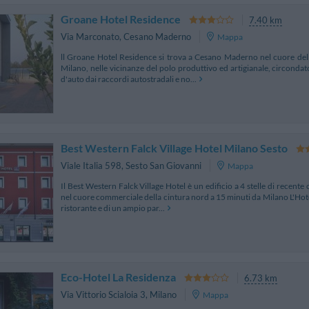
Groane Hotel Residence
7.40 km
Via Marconato
,
Cesano Maderno
Mappa
ll Groane Hotel Residence si trova a Cesano Maderno nel cuore della
Milano, nelle vicinanze del polo produttivo ed artigianale, circonda
d'auto dai raccordi autostradali e no...
Best Western Falck Village Hotel Milano Sesto
Viale Italia 598
,
Sesto San Giovanni
Mappa
Il Best Western Falck Village Hotel è un edificio a 4 stelle di recent
nel cuore commerciale della cintura nord a 15 minuti da Milano L'Hotel
ristorante e di un ampio par...
Eco-Hotel La Residenza
6.73 km
Via Vittorio Scialoia 3
,
Milano
Mappa