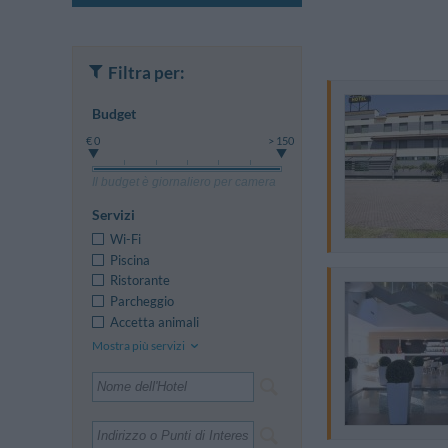
Filtra per:
Budget
€ 0
> 150
Il budget è giornaliero per camera
Servizi
Wi-Fi
Piscina
Ristorante
Parcheggio
Accetta animali
Mostra più servizi