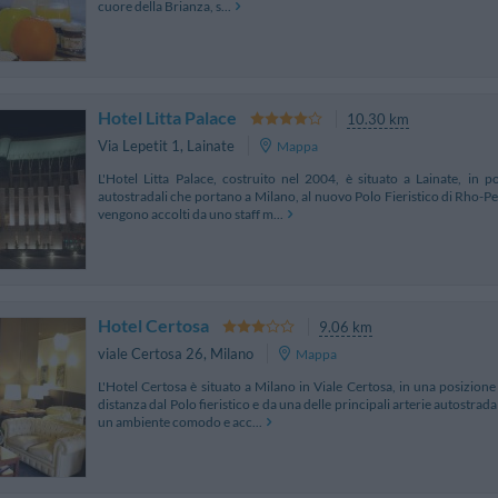
cuore della Brianza, s...
Hotel Litta Palace
10.30 km
Via Lepetit 1
,
Lainate
Mappa
L'Hotel Litta Palace, costruito nel 2004, è situato a Lainate, in po
autostradali che portano a Milano, al nuovo Polo Fieristico di Rho-Per
vengono accolti da uno staff m...
Hotel Certosa
9.06 km
viale Certosa 26
,
Milano
Mappa
L'Hotel Certosa è situato a Milano in Viale Certosa, in una posizione 
distanza dal Polo fieristico e da una delle principali arterie autostrada
un ambiente comodo e acc...