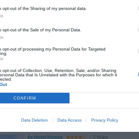
o opt-out of the Sharing of my personal data.
In
AS Hotel dei Giovi
5.92 km
Via Alessandro Manzoni 101
,
Cesano Maderno
Mappa
o opt-out of the Sale of my Personal Data.
In
L’AS Hotel dei Giovi è lieto di accogliere i suoi ospiti a Cesano Made
Como, a poco più di 20 minuti dagli aeroporti di Linate, Malpensa e Orio
City e di Rho-Pero. Ideale...
to opt-out of processing my Personal Data for Targeted
ing.
In
o opt-out of Collection, Use, Retention, Sale, and/or Sharing
ersonal Data that Is Unrelated with the Purposes for which it
Hotel Europa
6.88 km
lected.
Out
Via Firenze 47/49
,
Sesto San Giovanni
Mappa
L'Hotel Europa è un moderno 3 stelle di Sesto San Giovanni, situato in
CONFIRM
anni del '900. Accogliente e funzionale, offre interni eleganti caratter
di qualità. Comodo per sog...
Data Deletion
Data Access
Privacy Policy
As Hotel Monza
7.19 km