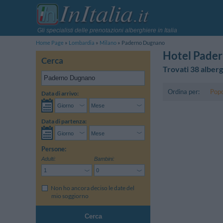
Gli specialisti delle prenotazioni alberghiere in Italia
Home Page
Lombardia
Milano
Paderno Dugnano
Hotel Pade
Cerca
Trovati 38 alberg
Ordina per:
Popo
Data di arrivo:
Data di partenza:
Persone:
Adulti:
Bambini:
Non ho ancora deciso le date del
mio soggiorno
Cerca