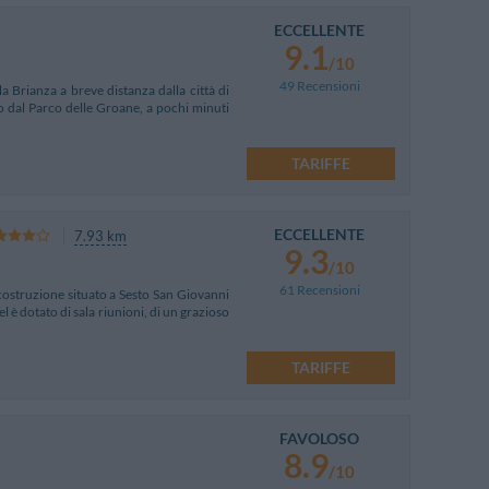
ECCELLENTE
9.1
/10
49 Recensioni
 Brianza a breve distanza dalla città di
to dal Parco delle Groane, a pochi minuti
TARIFFE
ECCELLENTE
7.93 km
9.3
/10
61 Recensioni
e costruzione situato a Sesto San Giovanni
 è dotato di sala riunioni, di un grazioso
TARIFFE
FAVOLOSO
8.9
/10