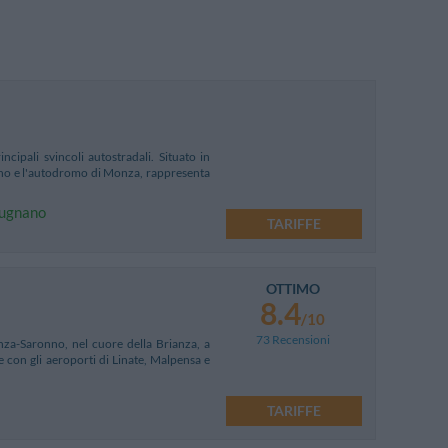
cipali svincoli autostradali. Situato in
lano e l'autodromo di Monza, rappresenta
 Dugnano
TARIFFE
OTTIMO
8.4
/10
73 Recensioni
nza-Saronno, nel cuore della Brianza, a
e con gli aeroporti di Linate, Malpensa e
TARIFFE