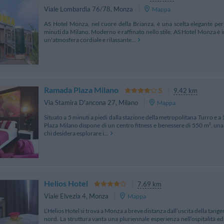
Viale Lombardia 76/78
,
Monza
Mappa
AS Hotel Monza, nel cuore della Brianza, è una scelta elegante per 
minuti da Milano. Moderno e raffinato nello stile, AS Hotel Monza è in
un'atmosfera cordiale e rilassante...
Ramada Plaza Milano
9.42 km
Via Stamira D'ancona 27
,
Milano
Mappa
Situato a 5 minuti a piedi dalla stazione della metropolitana Turro e a
Plaza Milano dispone di un centro fitness e benessere di 550 m², una p
chi desidera esplorare i...
Helios Hotel
7.69 km
Viale Elvezia 4
,
Monza
Mappa
L’Helios Hotel si trova a Monza a breve distanza dall’uscita della tangen
nord. La struttura vanta una pluriennale esperienza nell’ospitalità ed è