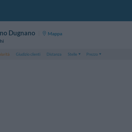
rno Dugnano
Mappa
hi
larità
Giudizio clienti
Distanza
Stelle
Prezzo
Prezzo
5 . . 1
Prezzo Camera Doppia
1 . . 5
Prezzo Camera Tripla