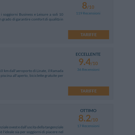
8
/10
119 Recensioni
i soggiorni Business e Leisure a soli 10
 grado di garantire comfort di qualità in
TARIFFE
ECCELLENTE
9.4
/10
36 Recensioni
 10 km dall'aeroporto di Linate, il Ramada
iscina all'aperto, biciclette gratuite per
TARIFFE
OTTIMO
8.2
/10
17 Recensioni
ziale ovest e dall’uscita della tangenziale
 l'ideale sia per soggiorni di piacere nel