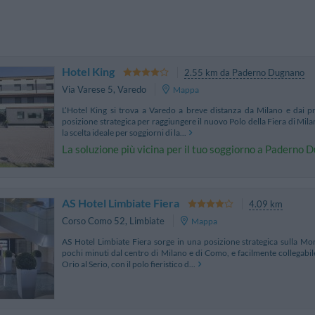
Hotel King
2.55 km da Paderno Dugnano
Via Varese 5
,
Varedo
Mappa
L’Hotel King si trova a Varedo a breve distanza da Milano e dai prin
posizione strategica per raggiungere il nuovo Polo della Fiera di Mi
la scelta ideale per soggiorni di la...
La soluzione più vicina per il tuo soggiorno a Paderno
AS Hotel Limbiate Fiera
4.09 km
Corso Como 52
,
Limbiate
Mappa
AS Hotel Limbiate Fiera sorge in una posizione strategica sulla Mo
pochi minuti dal centro di Milano e di Como, e facilmente collegabil
Orio al Serio, con il polo fieristico d...