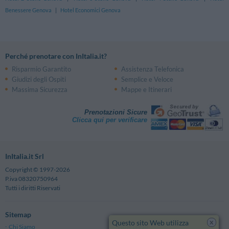
Benessere Genova
|
Hotel Economici Genova
Perché prenotare con InItalia.it?
Risparmio Garantito
Assistenza Telefonica
Giudizi degli Ospiti
Semplice e Veloce
Massima Sicurezza
Mappe e Itinerari
Prenotazioni Sicure
Clicca qui per verificare
InItalia.it Srl
Copyright © 1997-2026
P.iva 08320750964
Tutti i diritti Riservati
Sitemap
x
Questo sito Web utilizza
Chi Siamo
Note Legali