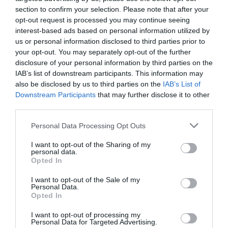
Locanda di Palazzo Cicala
section to confirm your selection. Please note that after your
opt-out request is processed you may continue seeing
680 m
dal centro
interest-based ads based on personal information utilized by
Ottimo
8.2
/10
us or personal information disclosed to third parties prior to
TARIFFE
your opt-out. You may separately opt-out of the further
disclosure of your personal information by third parties on the
IAB’s list of downstream participants. This information may
Best Western Metropoli
also be disclosed by us to third parties on the
IAB’s List of
Downstream Participants
that may further disclose it to other
290 m
dal centro
third parties.
Eccellente
9.4
/10
TARIFFE
Personal Data Processing Opt Outs
I want to opt-out of the Sharing of my
Hotel Assarotti
personal data.
Opted In
380 m
dal centro
I want to opt-out of the Sale of my
Favoloso
8.5
/10
Personal Data.
Opted In
TARIFFE
I want to opt-out of processing my
Questo hotel ha TARIFFE PRIVATE InItalia Club!
Personal Data for Targeted Advertising.