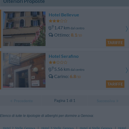
Ulteriori Proposte
Hotel Bellevue
1.47 km
dal centro
Ottimo
8.1
/10
TARIFFE
Hotel Serafino
5.56 km
dal centro
Carino
6.8
/10
TARIFFE
Pagina 1 di 1
Precedente
Successiva
Elenco di tutte le tipologie di alberghi per dormire a Genova:
Hotel 2 Stelle Genova
|
Hotel 3 Stelle Genova
|
Hotel 4 Stelle Genova
|
Hotel