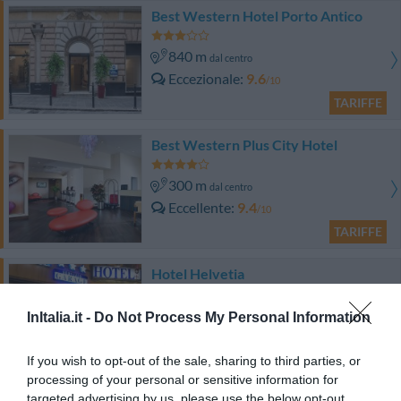
Best Western Hotel Porto Antico
840 m
dal centro
Eccezionale
9.6
/10
TARIFFE
Best Western Plus City Hotel
300 m
dal centro
Eccellente
9.4
/10
TARIFFE
Hotel Helvetia
870 m
InItalia.it -
Do Not Process My Personal Information
dal centro
Ottimo
8.3
/10
TARIFFE
If you wish to opt-out of the sale, sharing to third parties, or
processing of your personal or sensitive information for
targeted advertising by us, please use the below opt-out