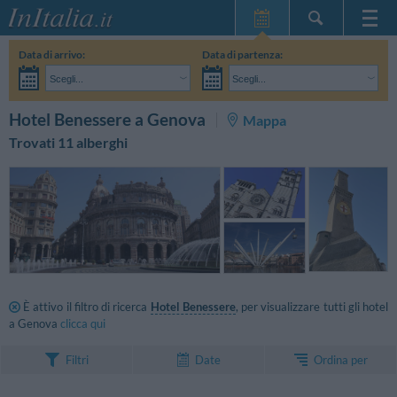
Home Page
Data di arrivo:
Data di partenza:
Le mie Prenotazioni
Scegli...
Scegli...
InItalia Club
Adulti:
Non ho ancora deciso le date del mio soggiorno
Bambini:
CERCA
Hotel Benessere a Genova
Mappa
Lingua
Trovati 11 alberghi
È attivo il filtro di ricerca
Hotel Benessere
, per visualizzare tutti gli hotel
a Genova
clicca qui
Ordina per
Filtri
Date