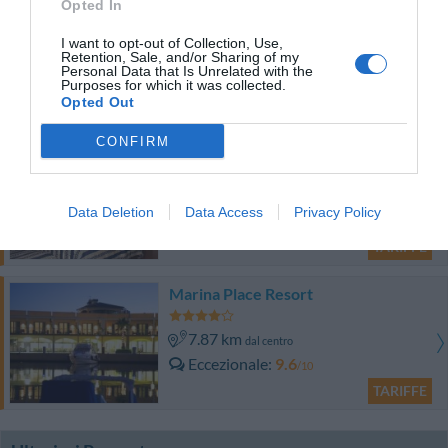
Hotel Armonia
Opted In
I want to opt-out of Collection, Use,
1.08 km
dal centro
Retention, Sale, and/or Sharing of my
Personal Data that Is Unrelated with the
Buono
7.5
/10
Purposes for which it was collected.
Opted Out
TARIFFE
CONFIRM
Albergo Acquaverde
1.31 km
dal centro
Data Deletion
Data Access
Privacy Policy
Ottimo
8.2
/10
TARIFFE
Marina Place Resort
7.87 km
dal centro
Eccezionale
9.6
/10
TARIFFE