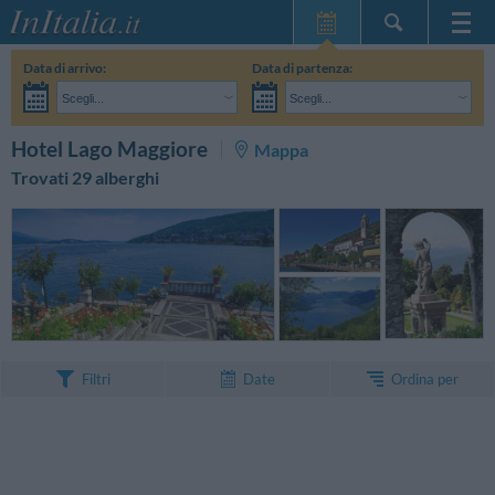
Home Page
Data di arrivo:
Data di partenza:
Le mie Prenotazioni
Scegli...
Scegli...
InItalia Club
Adulti:
Non ho ancora deciso le date del mio soggiorno
Bambini:
CERCA
Hotel Lago Maggiore
Mappa
Lingua
Trovati 29 alberghi
Ordina per
Filtri
Date