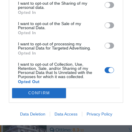
Eccellente
9.3
I want to opt-out of the Sharing of my
/10
personal data.
Opted In
TARIFFE
I want to opt-out of the Sale of my
Personal Data.
Hotel Brisino
Opted In
I want to opt-out of processing my
Favoloso
8.6
/10
Personal Data for Targeted Advertising.
Opted In
TARIFFE
I want to opt-out of Collection, Use,
Retention, Sale, and/or Sharing of my
Personal Data that Is Unrelated with the
Antico Verbano
Purposes for which it was collected.
Opted Out
Favoloso
8.9
/10
CONFIRM
TARIFFE
Data Deletion
Data Access
Privacy Policy
Hotel Lo Scoiattolo
Ottimo
8.3
/10