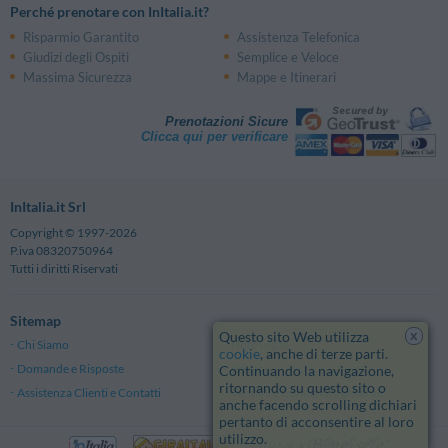
Perché prenotare con InItalia.it?
Risparmio Garantito
Assistenza Telefonica
Giudizi degli Ospiti
Semplice e Veloce
Massima Sicurezza
Mappe e Itinerari
Prenotazioni Sicure
Clicca qui per verificare
InItalia.it Srl
Copyright © 1997-2026
P.iva 08320750964
Tutti i diritti Riservati
Sitemap
x
Questo sito Web utilizza
Chi Siamo
Note Legali
cookie
, anche di terze parti.
Domande e Risposte
Privacy
Continuando la navigazione,
ritornando su questo sito o
Assistenza Clienti e Contatti
Termini e Condizioni generali
anche facendo scrolling dichiari
pertanto di acconsentire al loro
utilizzo.