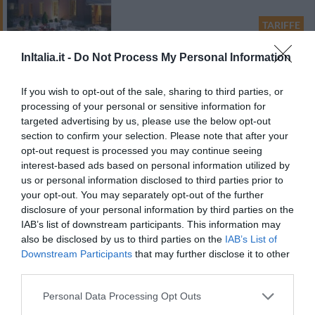
TARIFFE
Questo hotel ha TARIFFE PRIVATE InItalia Club!
InItalia.it -
Do Not Process My Personal Information
Albergo Residence Isotta
If you wish to opt-out of the sale, sharing to third parties, or
Eccezionale
9.7
processing of your personal or sensitive information for
/10
targeted advertising by us, please use the below opt-out
section to confirm your selection. Please note that after your
TARIFFE
opt-out request is processed you may continue seeing
interest-based ads based on personal information utilized by
Questo hotel ha TARIFFE PRIVATE InItalia Club!
us or personal information disclosed to third parties prior to
LUNA HOTEL Motel Airport
your opt-out. You may separately opt-out of the further
disclosure of your personal information by third parties on the
Favoloso
8.9
/10
IAB’s list of downstream participants. This information may
also be disclosed by us to third parties on the
IAB’s List of
Downstream Participants
that may further disclose it to other
TARIFFE
third parties.
Hotel Villa Ruscello
Personal Data Processing Opt Outs